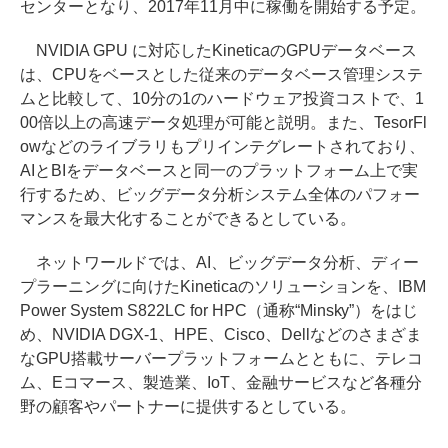
センターとなり、2017年11月中に稼働を開始する予定。
NVIDIA GPU に対応したKineticaのGPUデータベース
は、CPUをベースとした従来のデータベース管理システ
ムと比較して、10分の1のハードウェア投資コストで、1
00倍以上の高速データ処理が可能と説明。また、TesorFl
owなどのライブラリもプリインテグレートされており、
AIとBIをデータベースと同一のプラットフォーム上で実
行するため、ビッグデータ分析システム全体のパフォー
マンスを最大化することができるとしている。
ネットワールドでは、AI、ビッグデータ分析、ディー
プラーニングに向けたKineticaのソリューションを、IBM
Power System S822LC for HPC（通称“Minsky”）をはじ
め、NVIDIA DGX-1、HPE、Cisco、Dellなどのさまざま
なGPU搭載サーバープラットフォームとともに、テレコ
ム、Eコマース、製造業、IoT、金融サービスなど各種分
野の顧客やパートナーに提供するとしている。