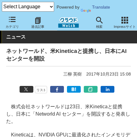
Powered by
Translate
クラウド Watch
トピック
事業戦略
国内
カテゴリ
過去記事
検索
Impressサイト
ニュース
ネットワールド、米Kineticaと提携し、日本にAI
センターを開設
三柳 英樹
2017年10月23日 15:08
リスト
株式会社ネットワールドは23日、米Kineticaと提携
し、日本に「Networld AI センター」を開設すると発表し
た。
Kineticaは、NVIDIA GPUに最適化されたインメモリデ