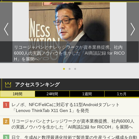
リコージャパンとナレッジワークが資本業務提携、社内
6000人の実践ノウハウを生かした「AI商談記録 for RICO
H」を展開へ
●
●
●
アクセスランキング
1時間
24時間
1週間
1カ月
レノボ、NFC/FeliCaに対応する11型Androidタブレット
「Lenovo ThinkTab X11 Gen 1」を発売
リコージャパンとナレッジワークが資本業務提携、社内6000人
の実践ノウハウを生かした「AI商談記録 for RICOH」を展開へ
日立、生成AIと数理最適化技術で製造業の生産ライン構成を自動