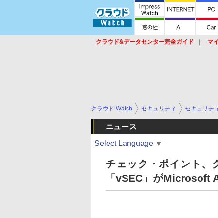
クラウド&データセンター完全ガイド
マ
サービス
セキュリティ
ネットワーク
スイッチ
ルータ
導入事例
イベ
クラウド Watch
セキュリティ
セキュリテ
ニュース
Select Language
▼
チェック・ポイント、
「vSEC」がMicrosoft 