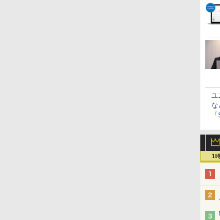
ユ
な
「S
に
1