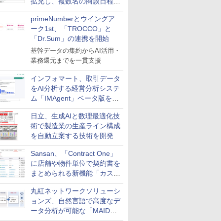
拡充し、複数名の商談日程調
整を効率化
primeNumberとウイングア
ーク1st、「TROCCO」と
「Dr.Sum」の連携を開始
基幹データの集約からAI活用・
業務還元までを一貫支援
インフォマート、取引データ
をAI分析する経営分析システ
ム「IMAgent」ベータ版を提
供
日立、生成AIと数理最適化技
術で製造業の生産ライン構成
を自動立案する技術を開発
Sansan、「Contract One」
に店舗や物件単位で契約書を
まとめられる新機能「カスタ
ム契約ツリー」を追加
丸紅ネットワークソリューシ
ョンズ、自然言語で高度なデ
ータ分析が可能な「MAIDOA
AI ASSIST」を9月より提供