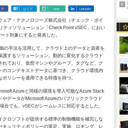
ェア
はてブ
note
LinkedIn
ェア・テクノロジーズ株式会社（チェック・ポイ
ィソリューション「Check Point vSEC」におい
ackをサポート対象にすると発表した。
、多層防御の手法を活用して、クラウド上のデータと資産を
保護するソリューション。動的に変化するクラウド
されており、仮想マシンやグループ、タグなど、ク
トのコンテキストデータに基づき、クラウド環境内
なポリシーを適用できる特徴を持つ。
ft Azureと同様の環境を導入可能なAzure Stack
ータがMicrosoft Azureのパブリッククラウド
動した場合でも、vSECがシームレスに対応するとした。
クロソフトが提供する標準の制御機能を補完しな
セキュリティポリシーの策定、実施、ロギング、レ