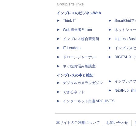
Group site links
インプレスのビジネスWeb
Think IT
SmartGri
Web担当者Forum
ネットショ
インプレス総合研究所
Impress Busi
IT Leaders
インプレス
ドローンジャーナル
DIGITAL
ネッ担お悩み相談室
インプレスの本と雑誌
インプレス
デジタルカメラマガジン
NextPublish
できるネット
インターネット白書ARCHIVES
本サイトのご利用について
お問い合わせ