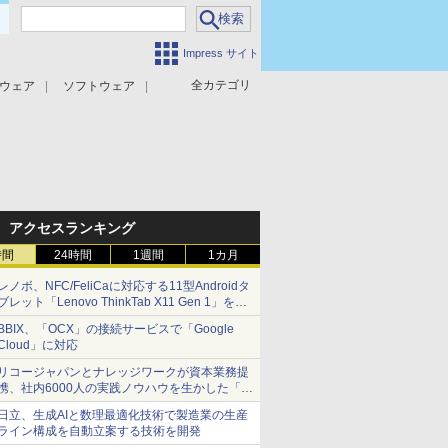
Impress サイト
全カテゴリ
ウェア
ソフトウェア
攻撃対策
マルウェア対策
アクセスランキング
時間
24時間
1週間
1カ月
レノボ、NFC/FeliCaに対応する11型Androidタ
ブレット「Lenovo ThinkTab X11 Gen 1」を発
売
BBIX、「OCX」の接続サービスで「Google
Cloud」に対応
リコージャパンとナレッジワークが資本業務提
携、社内6000人の実践ノウハウを生かした「AI
商談記録 for RICOH」を展開へ
日立、生成AIと数理最適化技術で製造業の生産
ライン構成を自動立案する技術を開発