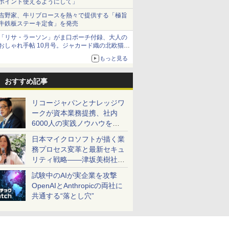
ポイント使えるようにして」
吉野家、牛リブロースを熱々で提供する「極旨
牛鉄板ステーキ定食」を発売
「リサ・ラーソン」がま口ポーチ付録、大人の
おしゃれ手帖 10月号。ジャカード織の北欧猫デ
ザイン
もっと見る
おすすめ記事
リコージャパンとナレッジワ
ークが資本業務提携、社内
6000人の実践ノウハウを生
かした「AI商談記録 for
日本マイクロソフトが描く業
RICOH」を展開へ
務プロセス変革と最新セキュ
リティ戦略――津坂美樹社長
が2027年度戦略を説明
試験中のAIが実企業を攻撃
OpenAIとAnthropicの両社に
共通する“落とし穴”