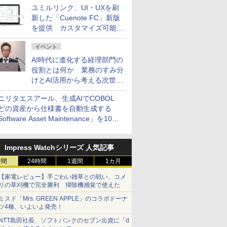
ユミルリンク、UI・UXを刷
新した「Cuenote FC」新版
を提供 カスタマイズ可能な
ダッシュボード画面を搭載
イベント
AI時代に進化する経理部門の
役割とは何か 業務のすみ分
けとAI活用から考える次世代
ファイナンス戦略
ニリタエスアール、生成AIでCOBOL
どの資産から仕様書を自動生成する
oftware Asset Maintenance」を10月
発売
Impress Watchシリーズ 人気記事
時間
24時間
1週間
1カ月
【家電レビュー】手ごわい雑草との戦い、コメ
リの草刈機で完全勝利 掃除機感覚で使えた
ミスド「Mrs. GREEN APPLE」のコラボドーナ
ツ4種、いよいよ発売！
NTT島田社長、ソフトバンクのセブン出資に「d