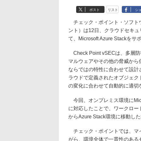
ポスト
リスト
シ
チェック・ポイント・ソフトウ
ント）は12日、クラウドセキュリテ
て、Microsoft Azure St
Check Point vSECは
マルウェアやその他の脅威から
ならではの特性に合わせて設計
ラウドで定義されたオブジェク
の変化に合わせて自動的に適切
今回、オンプレミス環境にMicroso
に対応したことで、ワークロードやデ
からAzure Stack環境に移
チェック・ポイントでは、マイ
がら、環境全体で一貫性のある