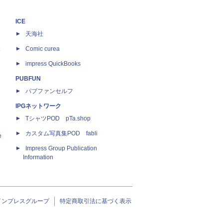
ICE
天海社
ス
Comic curea
impress QuickBooks
PUBFUN
パブファンセルフ
IPGネットワーク
TシャツPOD pTa.shop
カスタム写真集POD fabli
e
Impress Group Publication
Information
インプレスグループ
特定商取引法に基づく表示