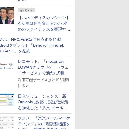
イベント
【パネルディスカッション】
AI活用は何を変えるのか 攻
めのファイナンスを実現する
業務設計とマインドセット変
ノボ、NFC/FeliCaに対応する11型
革
droidタブレット「Lenovo ThinkTab
11 Gen 1」を発売
レコモット、「moconavi
LGWANクラウドゲートウェ
イサービス」で新たに5種類
のサービスと連携開始
利用可能サービスは計102種類
に拡大
日立ソリューションズ、新
Outlookに対応し誤送信対策
を強化した「活文 メール誤
送信防止アドインサービス」
ラクス、「楽楽メールマーケ
を提供
ティング」の日程調整機能を