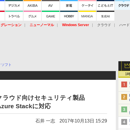
イグレーション
ニューノーマル
Windows Server
クラウド
ハード
トピック
ストレージ（HW）
オープンソース
SaaS
標的型
ント
ィソフト
1
クラウド向けセキュリティ製品
Azure Stackに対応
石井 一志
2017年10月13日 15:29