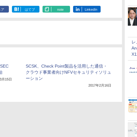
ェア
はてブ
note
LinkedIn
レ
An
X
SEC
SCSK、Check Point製品を活用した通信・
始
クラウド事業者向けNFVセキュリティソリュ
ーション
年3月15日
2017年2月16日