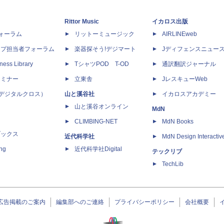
Rittor Music
イカロス出版
dフォーラム
リットーミュージック
AIRLINEweb
ップ担当者フォーラム
楽器探そう!デジマート
Jディフェンスニュー
ness Library
TシャツPOD T-OD
通訳翻訳ジャーナル
セミナー
立東舎
JレスキューWeb
 X（デジタルクロス）
山と溪谷社
イカロスアカデミー
山と溪谷オンライン
MdN
CLIMBING-NET
MdN Books
ブックス
近代科学社
MdN Design Interactiv
ing
近代科学社Digital
テックリブ
TechLib
広告掲載のご案内
編集部へのご連絡
プライバシーポリシー
会社概要