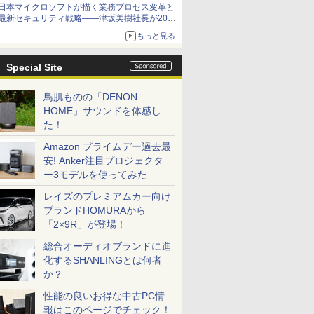
日本マイクロソフトが描く業務プロセス変革と
最新セキュリティ戦略――津坂美樹社長が2027
年度戦略を説明
もっと見る
Special Site
鳥肌ものの「DENON
HOME」サウンドを体感し
た！
Amazon プライムデー過去最
安! Anker注目プロジェクタ
ー3モデルを使ってみた
レイズのプレミアムカー向け
ブランドHOMURAから
「2×9R」が登場！
総合オーディオブランドに進
化するSHANLINGとは何者
か？
性能の良いお得な中古PC情
報はこのページでチェック！