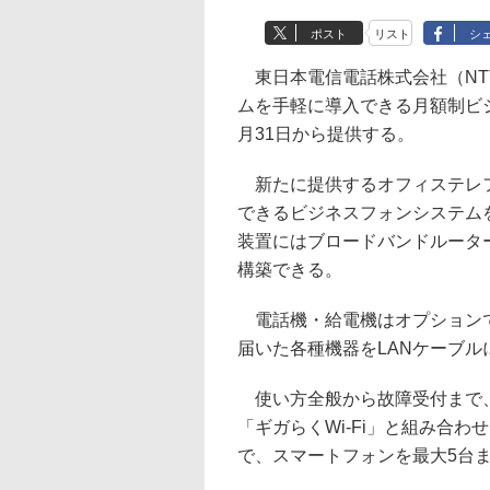
ポスト
リスト
シ
東日本電信電話株式会社（NT
ムを手軽に導入できる月額制ビ
月31日から提供する。
新たに提供するオフィステレフ
できるビジネスフォンシステム
装置にはブロードバンドルータ
構築できる。
電話機・給電機はオプションで
届いた各種機器をLANケーブ
使い方全般から故障受付まで、
「ギガらくWi-Fi」と組み合
で、スマートフォンを最大5台