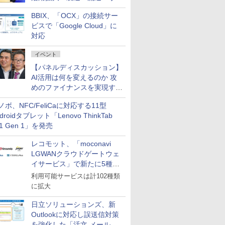
企業・広告代理店などが実装
BBIX、「OCX」の接続サー
フェーズへ
ビスで「Google Cloud」に
対応
イベント
【パネルディスカッション】
AI活用は何を変えるのか 攻
めのファイナンスを実現する
業務設計とマインドセット変
ノボ、NFC/FeliCaに対応する11型
革
droidタブレット「Lenovo ThinkTab
11 Gen 1」を発売
レコモット、「moconavi
LGWANクラウドゲートウェ
イサービス」で新たに5種類
のサービスと連携開始
利用可能サービスは計102種類
に拡大
日立ソリューションズ、新
Outlookに対応し誤送信対策
を強化した「活文 メール誤