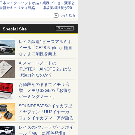
日本マイクロソフトが描く業務プロセス変革と
最新セキュリティ戦略――津坂美樹社長が2027
年度戦略を説明
もっと見る
Special Site
レイズ鍛造1ピースアルミホ
イール「CE28 N-plus」軽量
なままに剛性を向上
AIスマートノートの
iFLYTEK「AINOTE 2」はな
ぜ魅力的なのか？
お値段そのままでメモリ倍
増！メモリ32GBの「お得な
ゲーミングノート」
SOUNDPEATSのイヤカフ型
イヤフォン「UU2イヤーカ
フ」をイヤカフマニアが語る
レイズのパワーデザインホイ
ール「M6」に新色登場!!