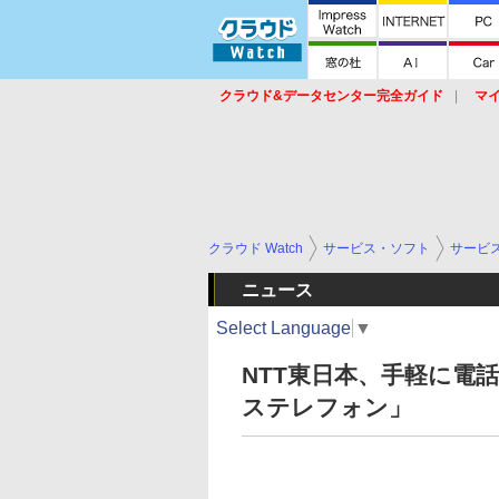
クラウド&データセンター完全ガイド
マ
サービス
セキュリティ
ネットワーク
スイッチ
ルータ
導入事例
イベ
クラウド Watch
サービス・ソフト
サービ
ニュース
Select Language
▼
NTT東日本、手軽に電
ステレフォン」