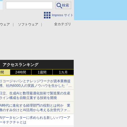
Impress サイト
全カテゴリ
ウェア
ソフトウェア
攻撃対策
マルウェア対策
アクセスランキング
時間
24時間
1週間
1カ月
リコージャパンとナレッジワークが資本業務提
携、社内6000人の実践ノウハウを生かした「AI
商談記録 for RICOH」を展開へ
日立、生成AIと数理最適化技術で製造業の生産
ライン構成を自動立案する技術を開発
AI時代に進化する経理部門の役割とは何か 業
務のすみ分けとAI活用から考える次世代ファイ
ナンス戦略
AIデータセンターに求められる新しいパワーア
ーキテクチャとは