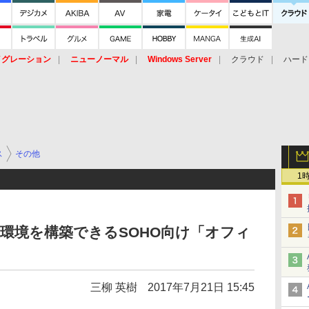
イグレーション
ニューノーマル
Windows Server
クラウド
ハード
トピック
ストレージ（HW）
オープンソース
SaaS
標的型
ント
ス
その他
1
話環境を構築できるSOHO向け「オフィ
三柳 英樹
2017年7月21日 15:45