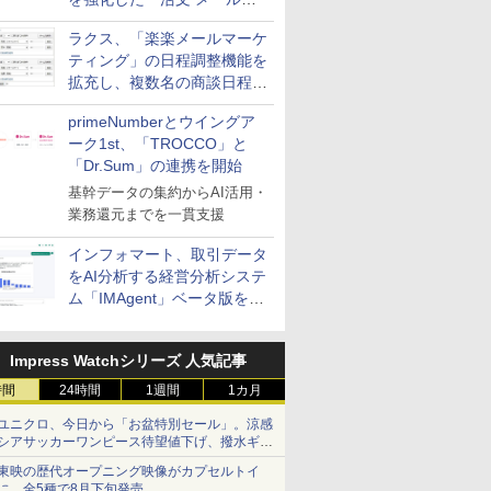
送信防止アドインサービス」
ラクス、「楽楽メールマーケ
を提供
ティング」の日程調整機能を
拡充し、複数名の商談日程調
整を効率化
primeNumberとウイングア
ーク1st、「TROCCO」と
「Dr.Sum」の連携を開始
基幹データの集約からAI活用・
業務還元までを一貫支援
インフォマート、取引データ
をAI分析する経営分析システ
ム「IMAgent」ベータ版を提
供
Impress Watchシリーズ 人気記事
時間
24時間
1週間
1カ月
ユニクロ、今日から「お盆特別セール」。涼感
シアサッカーワンピース待望値下げ、撥水ギア
ショーツは1990円に
東映の歴代オープニング映像がカプセルトイ
に。全5種で8月下旬発売