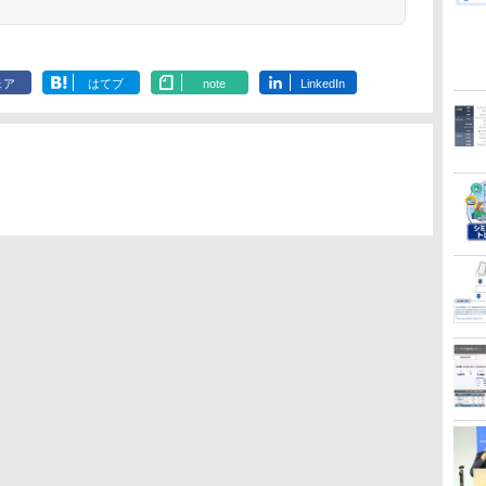
ェア
はてブ
note
LinkedIn