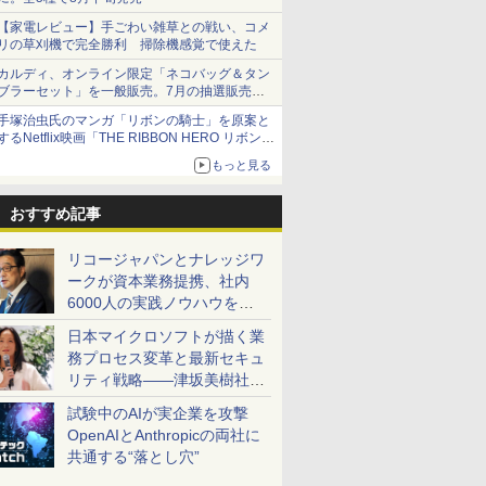
【家電レビュー】手ごわい雑草との戦い、コメ
リの草刈機で完全勝利 掃除機感覚で使えた
カルディ、オンライン限定「ネコバッグ＆タン
ブラーセット」を一般販売。7月の抽選販売の
当選無効分
手塚治虫氏のマンガ「リボンの騎士」を原案と
するNetflix映画「THE RIBBON HERO リボンヒ
ーロー」本日配信開始
もっと見る
おすすめ記事
リコージャパンとナレッジワ
ークが資本業務提携、社内
6000人の実践ノウハウを生
かした「AI商談記録 for
日本マイクロソフトが描く業
RICOH」を展開へ
務プロセス変革と最新セキュ
リティ戦略――津坂美樹社長
が2027年度戦略を説明
試験中のAIが実企業を攻撃
OpenAIとAnthropicの両社に
共通する“落とし穴”