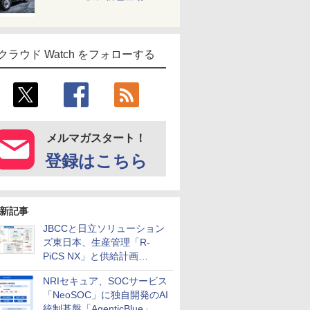
クラウド Watch をフォローする
メルマガスタート！
登録はこちら
新記事
JBCCと日立ソリューション
ズ東日本、生産管理「R-
PiCS NX」と供給計画
「scSQUARE ISP」の連携サ
NRIセキュア、SOCサービス
ービスを提供開始
「NeoSOC」に独自開発のAI
統制基盤「AgenticBlue」を