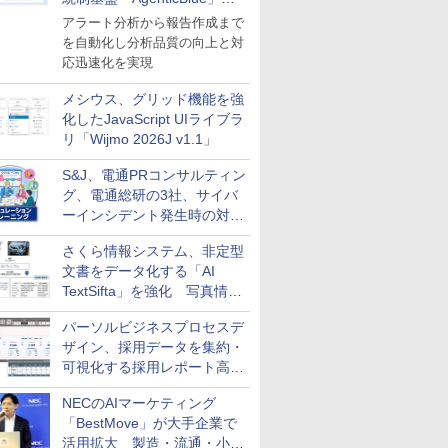
導入
アラート分析から報告作成まで
を自動化し分析品質の向上と対
応迅速化を実現
メシウス、グリッド機能を強
化したJavaScript UIライブラ
リ「Wijmo 2026J v1.1」
S&J、電通PRコンサルティン
グ、電通総研の3社、サイバ
ーインシデント発生時の対応
と危機管理広報を一体的に訓
さくら情報システム、非定型
練するプログラムを提供
文書をデータ化する「AI
TextSifta」を強化 写真情報
のデータ化などに対応
パーソルビジネスプロセスデ
ザイン、採用データを集約・
可視化する採用レポート高速
化サービスを提供
NECのAIマーケティング
「BestMove」が大手企業で
活用拡大 製造・流通・小売