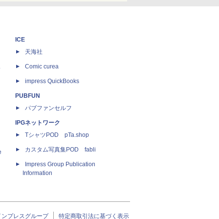
ICE
天海社
ス
Comic curea
impress QuickBooks
PUBFUN
パブファンセルフ
IPGネットワーク
TシャツPOD pTa.shop
カスタム写真集POD fabli
e
Impress Group Publication
Information
インプレスグループ
特定商取引法に基づく表示