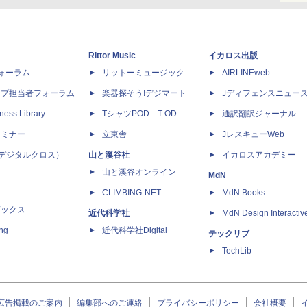
Rittor Music
イカロス出版
dフォーラム
リットーミュージック
AIRLINEweb
ップ担当者フォーラム
楽器探そう!デジマート
Jディフェンスニュー
ness Library
TシャツPOD T-OD
通訳翻訳ジャーナル
セミナー
立東舎
JレスキューWeb
 X（デジタルクロス）
山と溪谷社
イカロスアカデミー
山と溪谷オンライン
MdN
CLIMBING-NET
MdN Books
ブックス
近代科学社
MdN Design Interactiv
ing
近代科学社Digital
テックリブ
TechLib
広告掲載のご案内
編集部へのご連絡
プライバシーポリシー
会社概要