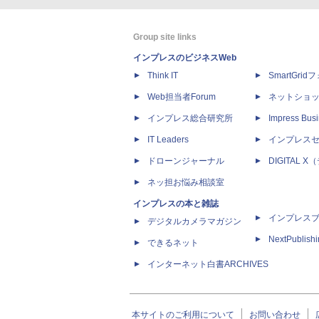
Group site links
インプレスのビジネスWeb
Think IT
SmartGri
Web担当者Forum
ネットショ
インプレス総合研究所
Impress Busi
IT Leaders
インプレス
ドローンジャーナル
DIGITAL
ネッ担お悩み相談室
インプレスの本と雑誌
インプレス
デジタルカメラマガジン
NextPublish
できるネット
インターネット白書ARCHIVES
本サイトのご利用について
お問い合わせ