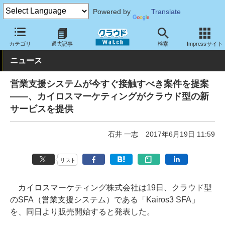
Powered by
Translate
クラウド Watch
サービス・ソフト
サービス
CRM・マーケテ
カテゴリ
過去記事
検索
Impressサイト
ニュース
営業支援システムが今すぐ接触すべき案件を提案
――、カイロスマーケティングがクラウド型の新
サービスを提供
石井 一志
2017年6月19日 11:59
リスト
カイロスマーケティング株式会社は19日、クラウド型
のSFA（営業支援システム）である「Kairos3 SFA」
を、同日より販売開始すると発表した。