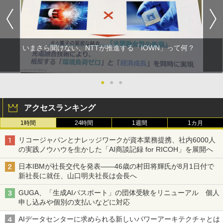
いまさら聞けない、NTTが推進する「IOWN」って何？
●
●
●
アクセスランキング
1時間
24時間
1週間
1カ月
リコージャパンとナレッジワークが資本業務提携、社内6000人
の実践ノウハウを生かした「AI商談記録 for RICOH」を展開へ
日本IBMが社長交代を発表――46歳の村田将輝氏が8月1日付で
新社長に就任、山口明夫社長は会長へ
GUGA、「生成AIパスポート」の団体受験をリニューアル 個人
申し込みや個別の支払いなどに対応
AIデータセンターに求められる新しいパワーアーキテクチャとは