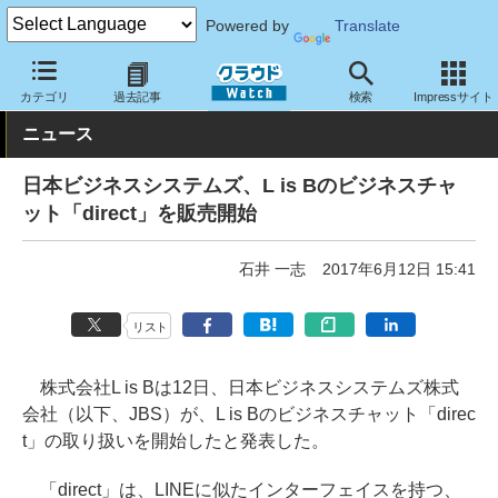
Powered by
Translate
クラウド Watch
トピック
協業・提携
国内
カテゴリ
過去記事
検索
Impressサイト
ニュース
日本ビジネスシステムズ、L is Bのビジネスチャ
ット「direct」を販売開始
石井 一志
2017年6月12日 15:41
リスト
株式会社L is Bは12日、日本ビジネスシステムズ株式
会社（以下、JBS）が、L is Bのビジネスチャット「direc
t」の取り扱いを開始したと発表した。
「direct」は、LINEに似たインターフェイスを持つ、