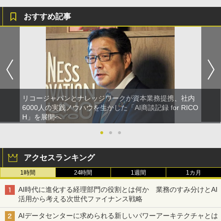
おすすめ記事
リコージャパンとナレッジワークが資本業務提携、社内
6000人の実践ノウハウを生かした「AI商談記録 for RICO
H」を展開へ
●
●
●
アクセスランキング
1時間
24時間
1週間
1カ月
AI時代に進化する経理部門の役割とは何か 業務のすみ分けとAI
活用から考える次世代ファイナンス戦略
AIデータセンターに求められる新しいパワーアーキテクチャとは