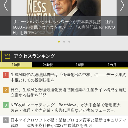
リコージャパンとナレッジワークが資本業務提携、社内
6000人の実践ノウハウを生かした「AI商談記録 for RICO
H」を展開へ
●
●
●
アクセスランキング
1時間
24時間
1週間
1カ月
生成AI時代の経理財務部は「価値創出の中核」に――データ集約
中枢としての役割転換を
日立、生成AIと数理最適化技術で製造業の生産ライン構成を自動
立案する技術を開発
NECのAIマーケティング「BestMove」が大手企業で活用拡大
製造・流通・小売企業・広告代理店などが実装フェーズへ
日本マイクロソフトが描く業務プロセス変革と最新セキュリティ
戦略――津坂美樹社長が2027年度戦略を説明