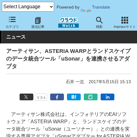
Powered by
Translate
クラウド Watch
サービス・ソフト
ソフトウェア
ミドルウェア
カテゴリ
過去記事
検索
Impressサイト
ニュース
アーティサン、ASTERIA WARPとランドスケイプ
のデータ統合ツール「uSonar」を連携させるアダ
プタ
石井 一志
2017年5月15日 15:13
リスト
アーティサン株式会社は、インフォテリアのEAIソフ
トウェア「ASTERIA WARP」と、ランドスケイプのデ
ータ統合ツール「uSonar（ユーソナー）」との連携を実
現する専用アダプタ「uSonarアダプター for ASTERIA W