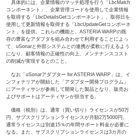
具体的には、企業情報のマッチ処理を行う「LbcMatch
コンポーネント」、企業管理コードを使用して企業情報
を取得する「LbcDetailsGetコンポーネント」、取得日を
使用して更新情報を取得する「LbcUpdateGetコンポーネ
ント」を提供。これらの機能と、ASTERIA WARPの既
存の豊富なアダプタを組み合わせて利用することによっ
て、uSonarと外部システムとの連携が柔軟に行えるよう
になり、顧客情報の正確性の向上、メンテナンスコスト
の削減が実現するとのこと。
なお「uSonarアダプター for ASTERIA WARP」は、イ
ンフォテリアが開始した「アダプター開発プログラム」
にアーティサンが参画して開発した製品となり、販売お
よびサポートはアーティサンが担当する。
価格（税別）は、通常（買い切り）ライセンスが50万
円、サブスクリプションライセンスが月額2万5000円。
通常ライセンスは別途15％の年間サポート料金が必要に
なる。また、サブスクリプションライセンスは3カ月の