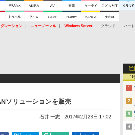
イグレーション
ニューノーマル
Windows Server
クラウド
ハード
トピック
ストレージ（HW）
オープンソース
SaaS
標的型
ント
ト
1
-WANソリューションを販売
石井 一志
2017年2月23日 17:02