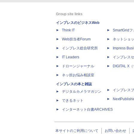
Group site links
インプレスのビジネスWeb
Think IT
SmartGri
Web担当者Forum
ネットショ
インプレス総合研究所
Impress Busi
IT Leaders
インプレス
ドローンジャーナル
DIGITAL
ネッ担お悩み相談室
インプレスの本と雑誌
インプレス
デジタルカメラマガジン
NextPublish
できるネット
インターネット白書ARCHIVES
本サイトのご利用について
お問い合わせ