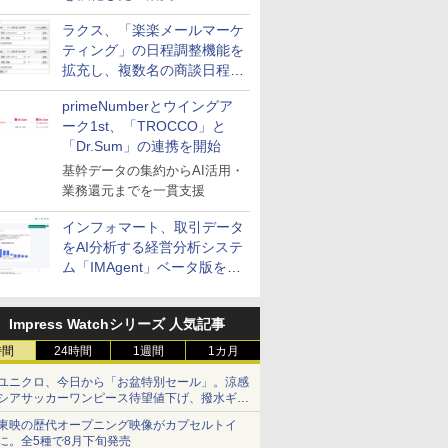
送信防止アドインサービス」
ラクス、「楽楽メールマーケ
を提供
ティング」の日程調整機能を
拡充し、複数名の商談日程調
整を効率化
primeNumberとウイングア
ーク1st、「TROCCO」と
「Dr.Sum」の連携を開始
基幹データの集約からAI活用・
業務還元までを一貫支援
インフォマート、取引データ
をAI分析する経営分析システ
ム「IMAgent」ベータ版を提
供
Impress Watchシリーズ 人気記事
時間
24時間
1週間
1カ月
ユニクロ、今日から「お盆特別セール」。涼感
シアサッカーワンピース待望値下げ、撥水ギア
ショーツは1990円に
東映の歴代オープニング映像がカプセルトイ
に。全5種で8月下旬発売