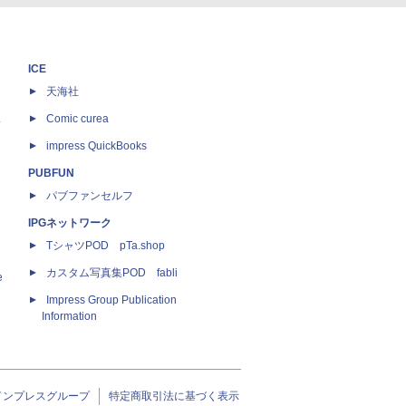
ICE
天海社
ス
Comic curea
impress QuickBooks
PUBFUN
パブファンセルフ
IPGネットワーク
TシャツPOD pTa.shop
カスタム写真集POD fabli
e
Impress Group Publication
Information
インプレスグループ
特定商取引法に基づく表示