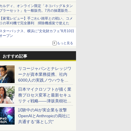
カルディ、オンライン限定「ネコバッグ＆タン
ブラーセット」を一般販売。7月の抽選販売の
当選無効分
【家電レビュー】手ごわい雑草との戦い、コメ
リの草刈機で完全勝利 掃除機感覚で使えた
スターバックス、横浜に“文化財カフェ”8月10日
オープン
もっと見る
おすすめ記事
リコージャパンとナレッジワ
ークが資本業務提携、社内
6000人の実践ノウハウを生
かした「AI商談記録 for
日本マイクロソフトが描く業
RICOH」を展開へ
務プロセス変革と最新セキュ
リティ戦略――津坂美樹社長
が2027年度戦略を説明
試験中のAIが実企業を攻撃
OpenAIとAnthropicの両社に
共通する“落とし穴”