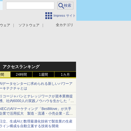
Impress サイト
全カテゴリ
ウェア
ソフトウェア
攻撃対策
マルウェア対策
アクセスランキング
時間
24時間
1週間
1カ月
AIデータセンターに求められる新しいパワーア
ーキテクチャとは
リコージャパンとナレッジワークが資本業務提
携、社内6000人の実践ノウハウを生かした「AI
商談記録 for RICOH」を展開へ
NECのAIマーケティング「BestMove」が大手
企業で活用拡大 製造・流通・小売企業・広告
代理店などが実装フェーズへ
日立、生成AIと数理最適化技術で製造業の生産
ライン構成を自動立案する技術を開発