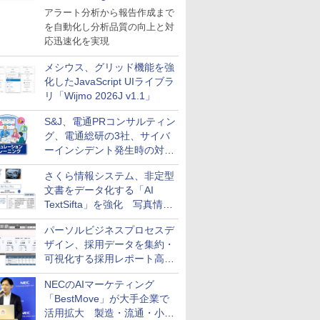
導入
アラート分析から報告作成まで
を自動化し分析品質の向上と対
応迅速化を実現
メシウス、グリッド機能を強
化したJavaScript UIライブラ
リ「Wijmo 2026J v1.1」
S&J、電通PRコンサルティン
グ、電通総研の3社、サイバ
ーインシデント発生時の対応
と危機管理広報を一体的に訓
さくら情報システム、非定型
練するプログラムを提供
文書をデータ化する「AI
TextSifta」を強化 写真情報
のデータ化などに対応
パーソルビジネスプロセスデ
ザイン、採用データを集約・
可視化する採用レポート高速
化サービスを提供
NECのAIマーケティング
「BestMove」が大手企業で
活用拡大 製造・流通・小売