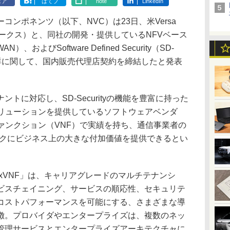
ェア
はてブ
note
LinkedIn
ンポネンツ（以下、NVC）は23日、米Versa
トワークス）と、同社の開発・提供しているNFVベース
WAN）、およびSoftware Defined Security（SD-
製品群に関して、国内販売代理店契約を締結したと発表
チテナントに対応し、SD-Securityの機能を豊富に持った
ソリューションを提供しているソフトウェアベンダ
ァンクション（VNF）で実績を持ち、通信事業者の
ークにビジネス上の大きな付加価値を提供できるとい
lexVNF」は、キャリアグレードのマルチテナンシ
ビスチェイニング、サービスの順応性、セキュリテ
コストパフォーマンスを可能にする、さまざまな導
徴。プロバイダやエンタープライズは、複数のネッ
管理サービスとエンタープライズアーキテクチャに