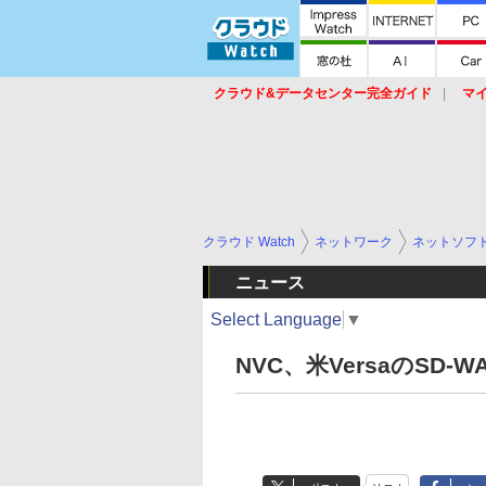
クラウド&データセンター完全ガイド
マ
サービス
セキュリティ
ネットワーク
スイッチ
ルータ
導入事例
イベ
クラウド Watch
ネットワーク
ネットソフ
ニュース
Select Language
▼
NVC、米VersaのSD