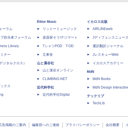
Rittor Music
イカロス出版
dフォーラム
リットーミュージック
AIRLINEweb
ップ担当者フォーラム
楽器探そう!デジマート
Jディフェンスニュー
ness Library
TシャツPOD T-OD
通訳翻訳ジャーナル
セミナー
立東舎
JレスキューWeb
 X（デジタルクロス）
山と溪谷社
イカロスアカデミー
山と溪谷オンライン
MdN
CLIMBING-NET
MdN Books
ブックス
近代科学社
MdN Design Interactiv
ing
近代科学社Digital
テックリブ
TechLib
広告掲載のご案内
編集部へのご連絡
プライバシーポリシー
会社概要