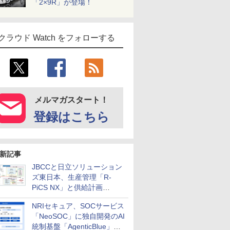
「2×9R」が登場！
クラウド Watch をフォローする
メルマガスタート！
登録はこちら
新記事
JBCCと日立ソリューション
ズ東日本、生産管理「R-
PiCS NX」と供給計画
「scSQUARE ISP」の連携サ
NRIセキュア、SOCサービス
ービスを提供開始
「NeoSOC」に独自開発のAI
統制基盤「AgenticBlue」を