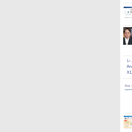
レ
An
X