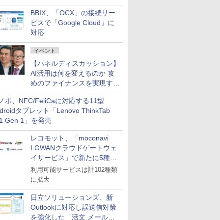
企業・広告代理店などが実装
BBIX、「OCX」の接続サー
フェーズへ
ビスで「Google Cloud」に
対応
イベント
【パネルディスカッション】
AI活用は何を変えるのか 攻
めのファイナンスを実現する
業務設計とマインドセット変
ノボ、NFC/FeliCaに対応する11型
革
droidタブレット「Lenovo ThinkTab
11 Gen 1」を発売
レコモット、「moconavi
LGWANクラウドゲートウェ
イサービス」で新たに5種類
のサービスと連携開始
利用可能サービスは計102種類
に拡大
日立ソリューションズ、新
Outlookに対応し誤送信対策
を強化した「活文 メール誤