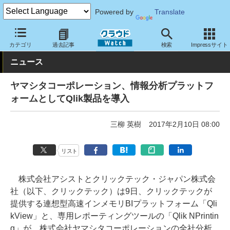
Powered by
Translate
クラウド Watch
トピック
導入事例
基幹業務
カテゴリ
過去記事
検索
Impressサイト
ニュース
ヤマシタコーポレーション、情報分析プラットフ
ォームとしてQlik製品を導入
三柳 英樹
2017年2月10日 08:00
リスト
株式会社アシストとクリックテック・ジャパン株式会
社（以下、クリックテック）は9日、クリックテックが
提供する連想型高速インメモリBIプラットフォーム「Qli
kView」と、専用レポーティングツールの「Qlik NPrintin
g」が、株式会社ヤマシタコーポレーションの全社分析