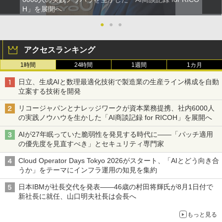
H」を展開へ
●
●
●
アクセスランキング
1時間
24時間
1週間
1カ月
日立、生成AIと数理最適化技術で製造業の生産ライン構成を自動
立案する技術を開発
リコージャパンとナレッジワークが資本業務提携、社内6000人
の実践ノウハウを生かした「AI商談記録 for RICOH」を展開へ
AIが27年眠っていた脆弱性を発見する時代に――「パッチ適用
の優先度を見直すべき」とセキュリティ専門家
Cloud Operator Days Tokyo 2026がスタート、「AIとどう向き合
うか」をテーマにインフラ運用の知見を集約
日本IBMが社長交代を発表――46歳の村田将輝氏が8月1日付で
新社長に就任、山口明夫社長は会長へ
もっと見る