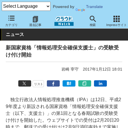
Powered by
Translate
クラウド Watch
セキュリティ
その他
カテゴリ
過去記事
検索
Impressサイト
ニュース
新国家資格「情報処理安全確保支援士」の受験受
け付け開始
岩崎 宰守
2017年1月12日 18:01
リスト
独立行政法人情報処理推進機構（IPA）は12日、平成2
9年度より新設される国家資格「情報処理安全確保支援
士（以下、支援士）」の第1回となる春期試験の受験受
け付けを開始した。ウェブサイトでの受付は2月20日20
時まで、郵送での受け付けは2月9日消印有効まで実施し