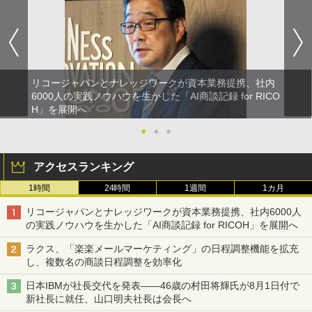
リコージャパンとナレッジワークが資本業務提携、社内
6000人の実践ノウハウを生かした「AI商談記録 for RICO
H」を展開へ
●
●
●
アクセスランキング
1時間
24時間
1週間
1カ月
リコージャパンとナレッジワークが資本業務提携、社内6000人
の実践ノウハウを生かした「AI商談記録 for RICOH」を展開へ
ラクス、「楽楽メールマーケティング」の日程調整機能を拡充
し、複数名の商談日程調整を効率化
日本IBMが社長交代を発表――46歳の村田将輝氏が8月1日付で
新社長に就任、山口明夫社長は会長へ