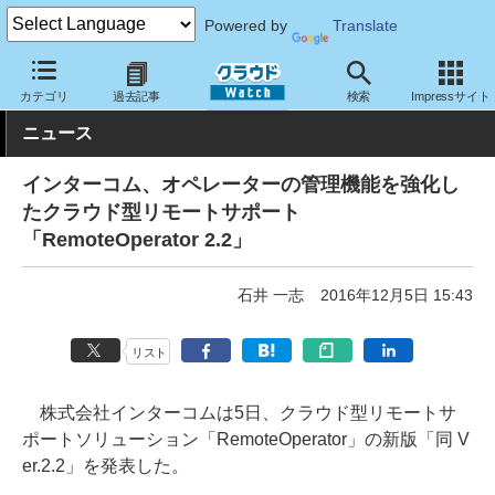
Powered by
Translate
クラウド Watch
サービス・ソフト
サービス
コミュニケーショ
カテゴリ
過去記事
検索
Impressサイト
ニュース
インターコム、オペレーターの管理機能を強化し
たクラウド型リモートサポート
「RemoteOperator 2.2」
石井 一志
2016年12月5日 15:43
リスト
株式会社インターコムは5日、クラウド型リモートサ
ポートソリューション「RemoteOperator」の新版「同 V
er.2.2」を発表した。