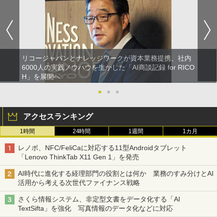
リコージャパンとナレッジワークが資本業務提携、社内
6000人の実践ノウハウを生かした「AI商談記録 for RICO
H」を展開へ
●
●
●
アクセスランキング
1時間
24時間
1週間
1カ月
レノボ、NFC/FeliCaに対応する11型Androidタブレット
「Lenovo ThinkTab X11 Gen 1」を発売
AI時代に進化する経理部門の役割とは何か 業務のすみ分けとAI
活用から考える次世代ファイナンス戦略
さくら情報システム、非定型文書をデータ化する「AI
TextSifta」を強化 写真情報のデータ化などに対応