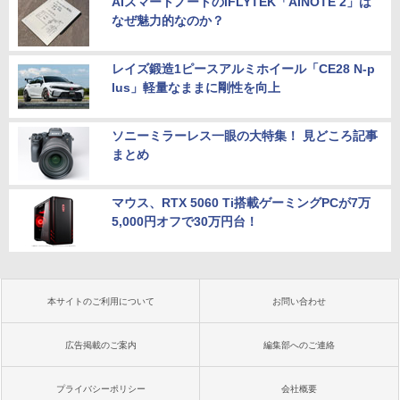
AIスマートノートのiFLYTEK「AINOTE 2」は
なぜ魅力的なのか？
レイズ鍛造1ピースアルミホイール「CE28 N-p
lus」軽量なままに剛性を向上
ソニーミラーレス一眼の大特集！ 見どころ記事
まとめ
マウス、RTX 5060 Ti搭載ゲーミングPCが7万
5,000円オフで30万円台！
本サイトのご利用について
お問い合わせ
広告掲載のご案内
編集部へのご連絡
プライバシーポリシー
会社概要