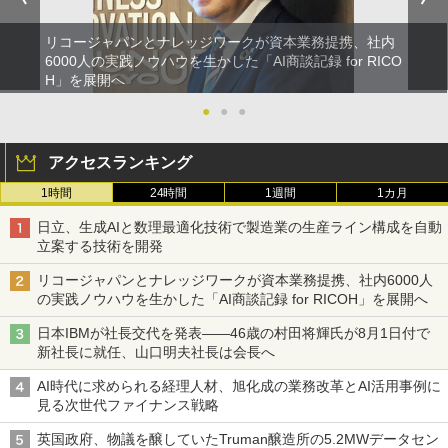
リコージャパンとナレッジワークが資本業務提携、社内
6000人の実践ノウハウを生かした「AI商談記録 for RICO
H」を展開へ
●
●
●
アクセスランキング
1時間
24時間
1週間
1カ月
日立、生成AIと数理最適化技術で製造業の生産ライン構成を自動
立案する技術を開発
リコージャパンとナレッジワークが資本業務提携、社内6000人
の実践ノウハウを生かした「AI商談記録 for RICOH」を展開へ
日本IBMが社長交代を発表――46歳の村田将輝氏が8月1日付で
新社長に就任、山口明夫社長は会長へ
AI時代に求められる経理人材、旭化成の業務改革とAI活用事例に
見る次世代ファイナンス戦略
英国政府、物議を醸していたTruman醸造所の5.2MWデータセン