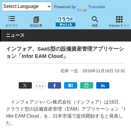
Powered by
Translate
クラウド Watch
サービス・ソフト
サービス
基幹業務
カテゴリ
過去記事
検索
Impressサイト
ニュース
インフォア、SaaS型の設備資産管理アプリケーシ
ョン「Infor EAM Cloud」
石井 一志
2016年11月16日 13:31
リスト
インフォアジャパン株式会社（インフォア）は16日、
クラウド型の設備資産管理（EAM）アプリケーション「I
nfor EAM Cloud」を、日本市場で提供開始すると発表し
た。