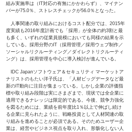
組み実施率は（IT対応の有無にかかわらず）、マイナン
バーが75.0％、ストレスチェックが56.0％となった。
人事関連の取り組みにおけるコスト配分では、2015年
度実績も2016年度計画でも「採用」が全体の約3割と最
も多く、いずれの従業員規模においても同様の結果を示
している。採用分野のIT（採用管理／採用ウェブ制作／
ソーシャルリクルーティング／ダイレクトリクルーティ
ング）は、採用管理を中心に導入検討が進んでいる。
IDC Japanソフトウェア＆セキュリティ マーケットア
ナリストのもたい洋子氏は、「人材ビッグデータなど最
新のIT動向に注目が集まっている。しかし企業の評価指
標や取り組み段階は実にさまざまで、現状では全企業に
適用できるナレッジは限定的である。今後、競争力強化
を図るためには、業績を前年度比1％以上で伸ばし続け
る企業に見られたように、戦略投資として人材関連の取
り組みを進めることが必須である。そのためユーザー企
業は、経営やビジネス視点を取り入れ、形骸化しない人