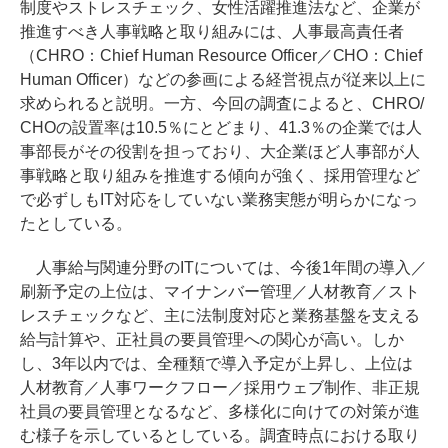
制度やストレスチェック、女性活躍推進法など、企業が
推進すべき人事戦略と取り組みには、人事最高責任者
（CHRO：Chief Human Resource Officer／CHO：Chief
Human Officer）などの参画による経営視点が従来以上に
求められると説明。一方、今回の調査によると、CHRO/
CHOの設置率は10.5％にとどまり、41.3％の企業では人
事部長がその役割を担っており、大企業ほど人事部が人
事戦略と取り組みを推進する傾向が強く、採用管理など
で必ずしもIT対応をしていない業務実態が明らかになっ
たとしている。
人事給与関連分野のITについては、今後1年間の導入／
刷新予定の上位は、マイナンバー管理／人材教育／スト
レスチェックなど、主に法制度対応と業務基盤を支える
給与計算や、正社員の要員管理への関心が高い。しか
し、3年以内では、全種類で導入予定が上昇し、上位は
人材教育／人事ワークフロー／採用ウェブ制作、非正規
社員の要員管理となるなど、多様化に向けての対策が進
む様子を示しているとしている。調査時点における取り