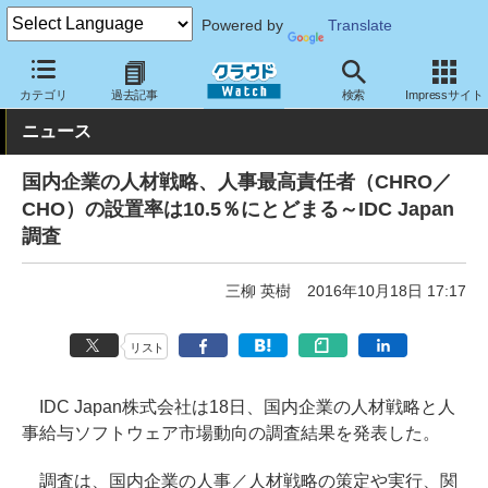
Powered by
Translate
クラウド Watch
トピック
調査・予測
カテゴリ
過去記事
検索
Impressサイト
ニュース
国内企業の人材戦略、人事最高責任者（CHRO／
CHO）の設置率は10.5％にとどまる～IDC Japan
調査
三柳 英樹
2016年10月18日 17:17
リスト
IDC Japan株式会社は18日、国内企業の人材戦略と人
事給与ソフトウェア市場動向の調査結果を発表した。
調査は、国内企業の人事／人材戦略の策定や実行、関