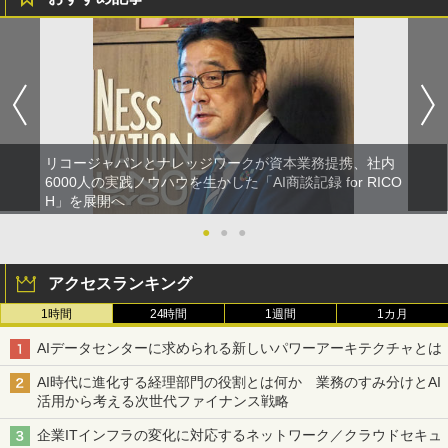
リコージャパンとナレッジワークが資本業務提携、社内
6000人の実践ノウハウを生かした「AI商談記録 for RICO
H」を展開へ
●
●
●
アクセスランキング
1時間
24時間
1週間
1カ月
AIデータセンターに求められる新しいパワーアーキテクチャとは
AI時代に進化する経理部門の役割とは何か 業務のすみ分けとAI
活用から考える次世代ファイナンス戦略
企業ITインフラの変化に対応するネットワーク／クラウドセキュ