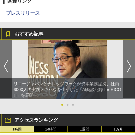
関連リンク
プレスリリース
おすすめ記事
リコージャパンとナレッジワークが資本業務提携、社内
6000人の実践ノウハウを生かした「AI商談記録 for RICO
H」を展開へ
●
●
●
アクセスランキング
1時間
24時間
1週間
1カ月