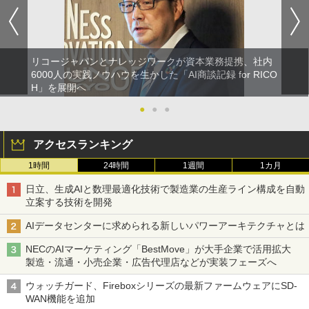
リコージャパンとナレッジワークが資本業務提携、社内
6000人の実践ノウハウを生かした「AI商談記録 for RICO
H」を展開へ
●
●
●
アクセスランキング
1時間
24時間
1週間
1カ月
日立、生成AIと数理最適化技術で製造業の生産ライン構成を自動
立案する技術を開発
AIデータセンターに求められる新しいパワーアーキテクチャとは
NECのAIマーケティング「BestMove」が大手企業で活用拡大
製造・流通・小売企業・広告代理店などが実装フェーズへ
ウォッチガード、Fireboxシリーズの最新ファームウェアにSD-
WAN機能を追加