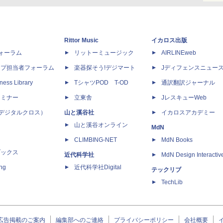
Rittor Music
イカロス出版
dフォーラム
リットーミュージック
AIRLINEweb
ップ担当者フォーラム
楽器探そう!デジマート
Jディフェンスニュー
ness Library
TシャツPOD T-OD
通訳翻訳ジャーナル
セミナー
立東舎
JレスキューWeb
 X（デジタルクロス）
山と溪谷社
イカロスアカデミー
山と溪谷オンライン
MdN
CLIMBING-NET
MdN Books
ブックス
近代科学社
MdN Design Interactiv
ing
近代科学社Digital
テックリブ
TechLib
広告掲載のご案内
編集部へのご連絡
プライバシーポリシー
会社概要