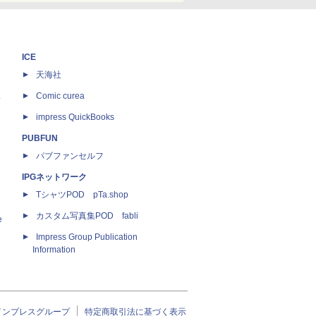
ICE
天海社
ス
Comic curea
impress QuickBooks
PUBFUN
パブファンセルフ
IPGネットワーク
TシャツPOD pTa.shop
カスタム写真集POD fabli
e
Impress Group Publication
Information
インプレスグループ
特定商取引法に基づく表示