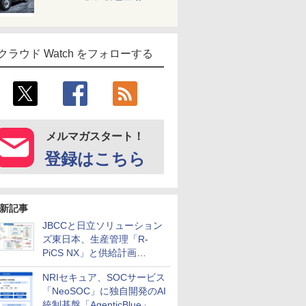
クラウド Watch をフォローする
メルマガスタート！
登録はこちら
新記事
JBCCと日立ソリューション
ズ東日本、生産管理「R-
PiCS NX」と供給計画
「scSQUARE ISP」の連携サ
NRIセキュア、SOCサービス
ービスを提供開始
「NeoSOC」に独自開発のAI
統制基盤「AgenticBlue」を