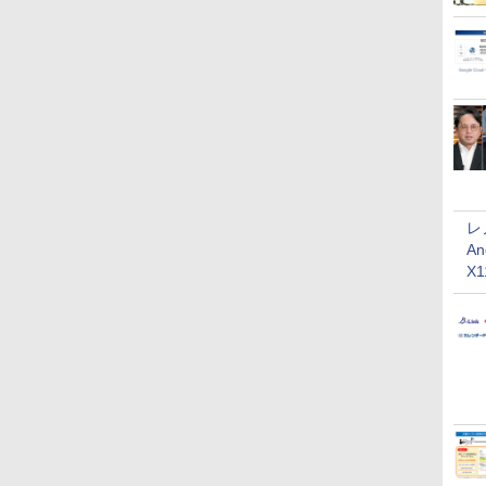
レ
An
X