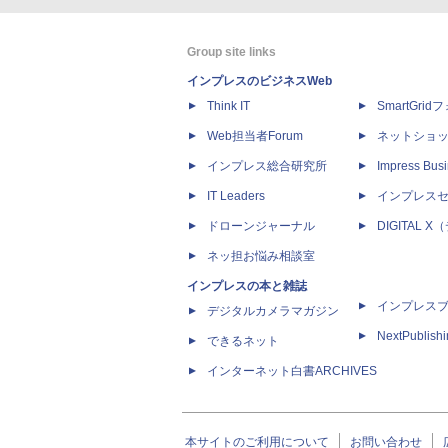
Group site links
インプレスのビジネスWeb
Think IT
SmartGri
Web担当者Forum
ネットショ
インプレス総合研究所
Impress Busi
IT Leaders
インプレス
ドローンジャーナル
DIGITAL
ネッ担お悩み相談室
インプレスの本と雑誌
インプレス
デジタルカメラマガジン
NextPublish
できるネット
インターネット白書ARCHIVES
本サイトのご利用について
お問い合わせ