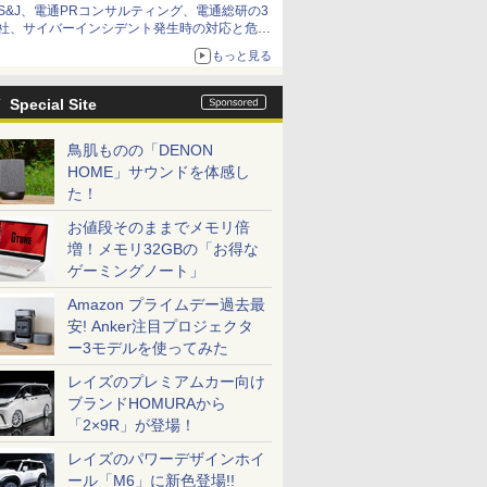
S&J、電通PRコンサルティング、電通総研の3
社、サイバーインシデント発生時の対応と危機
管理広報を一体的に訓練するプログラムを提供
もっと見る
Special Site
鳥肌ものの「DENON
HOME」サウンドを体感し
た！
お値段そのままでメモリ倍
増！メモリ32GBの「お得な
ゲーミングノート」
Amazon プライムデー過去最
安! Anker注目プロジェクタ
ー3モデルを使ってみた
レイズのプレミアムカー向け
ブランドHOMURAから
「2×9R」が登場！
レイズのパワーデザインホイ
ール「M6」に新色登場!!