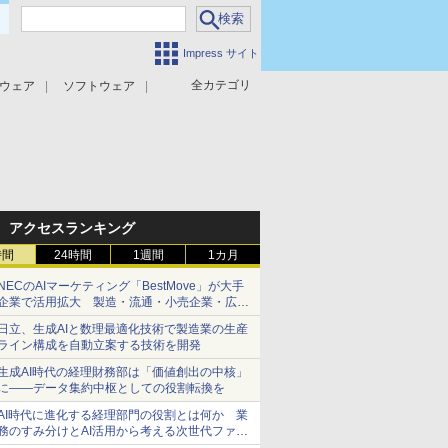
Impress サイト
全カテゴリ
ウェア
ソフトウェア
攻撃対策
マルウェア対策
アクセスランキング
時間
24時間
1週間
1カ月
NECのAIマーケティング「BestMove」が大手
企業で活用拡大 製造・流通・小売企業・広告
代理店などが実装フェーズへ
日立、生成AIと数理最適化技術で製造業の生産
ライン構成を自動立案する技術を開発
生成AI時代の経理財務部は「価値創出の中核」
に――データ集約中枢としての役割転換を
AI時代に進化する経理部門の役割とは何か 業
務のすみ分けとAI活用から考える次世代ファイ
ナンス戦略