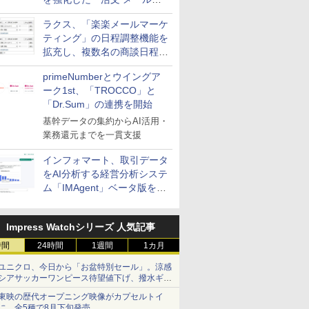
送信防止アドインサービス」
ラクス、「楽楽メールマーケ
を提供
ティング」の日程調整機能を
拡充し、複数名の商談日程調
整を効率化
primeNumberとウイングア
ーク1st、「TROCCO」と
「Dr.Sum」の連携を開始
基幹データの集約からAI活用・
業務還元までを一貫支援
インフォマート、取引データ
をAI分析する経営分析システ
ム「IMAgent」ベータ版を提
供
Impress Watchシリーズ 人気記事
時間
24時間
1週間
1カ月
ユニクロ、今日から「お盆特別セール」。涼感
シアサッカーワンピース待望値下げ、撥水ギア
ショーツは1990円に
東映の歴代オープニング映像がカプセルトイ
に。全5種で8月下旬発売