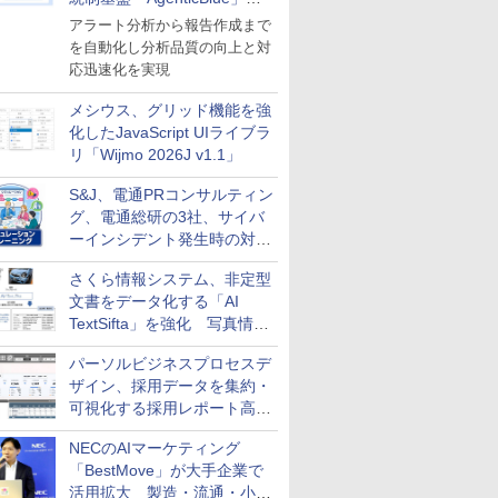
導入
アラート分析から報告作成まで
を自動化し分析品質の向上と対
応迅速化を実現
メシウス、グリッド機能を強
化したJavaScript UIライブラ
リ「Wijmo 2026J v1.1」
S&J、電通PRコンサルティン
グ、電通総研の3社、サイバ
ーインシデント発生時の対応
と危機管理広報を一体的に訓
さくら情報システム、非定型
練するプログラムを提供
文書をデータ化する「AI
TextSifta」を強化 写真情報
のデータ化などに対応
パーソルビジネスプロセスデ
ザイン、採用データを集約・
可視化する採用レポート高速
化サービスを提供
NECのAIマーケティング
「BestMove」が大手企業で
活用拡大 製造・流通・小売