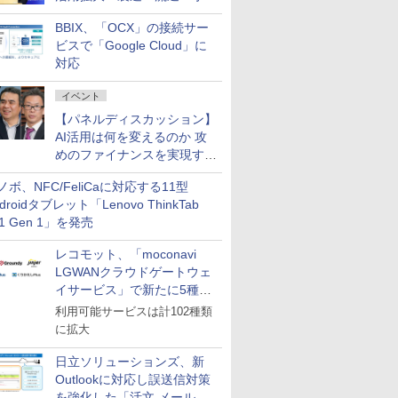
企業・広告代理店などが実装
BBIX、「OCX」の接続サー
フェーズへ
ビスで「Google Cloud」に
対応
イベント
【パネルディスカッション】
AI活用は何を変えるのか 攻
めのファイナンスを実現する
業務設計とマインドセット変
ノボ、NFC/FeliCaに対応する11型
革
droidタブレット「Lenovo ThinkTab
11 Gen 1」を発売
レコモット、「moconavi
LGWANクラウドゲートウェ
イサービス」で新たに5種類
のサービスと連携開始
利用可能サービスは計102種類
に拡大
日立ソリューションズ、新
Outlookに対応し誤送信対策
を強化した「活文 メール誤