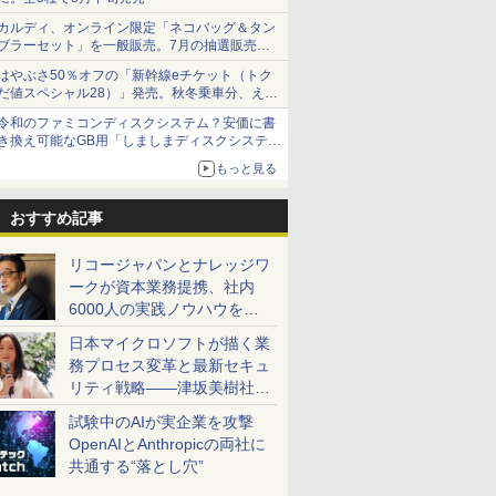
カルディ、オンライン限定「ネコバッグ＆タン
ブラーセット」を一般販売。7月の抽選販売の
当選無効分
はやぶさ50％オフの「新幹線eチケット（トク
だ値スペシャル28）」発売。秋冬乗車分、えき
ねっと限定
令和のファミコンディスクシステム？安価に書
き換え可能なGB用「しましまディスクシステ
ム」
もっと見る
おすすめ記事
リコージャパンとナレッジワ
ークが資本業務提携、社内
6000人の実践ノウハウを生
かした「AI商談記録 for
日本マイクロソフトが描く業
RICOH」を展開へ
務プロセス変革と最新セキュ
リティ戦略――津坂美樹社長
が2027年度戦略を説明
試験中のAIが実企業を攻撃
OpenAIとAnthropicの両社に
共通する“落とし穴”