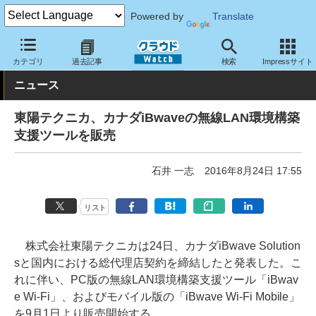
Powered by
Translate
クラウド Watch
ネットワーク
ネットソフト
カテゴリ
過去記事
検索
Impressサイト
ニュース
東陽テクニカ、カナダiBwaveの無線LAN環境構築
支援ツールを販売
石井 一志
2016年8月24日 17:55
リスト
株式会社東陽テクニカは24日、カナダiBwave Solution
sと国内における総代理店契約を締結したと発表した。こ
れに伴い、PC版の無線LAN環境構築支援ツール「iBwav
e Wi-Fi」、およびモバイル版の「iBwave Wi-Fi Mobile」
を9月1日より販売開始する。