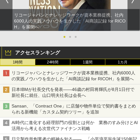
リコージャパンとナレッジワークが資本業務提携、社内
6000人の実践ノウハウを生かした「AI商談記録 for RICO
H」を展開へ
●
●
●
アクセスランキング
1時間
24時間
1週間
1カ月
リコージャパンとナレッジワークが資本業務提携、社内6000人
の実践ノウハウを生かした「AI商談記録 for RICOH」を展開へ
日本IBMが社長交代を発表――46歳の村田将輝氏が8月1日付で
新社長に就任、山口明夫社長は会長へ
Sansan、「Contract One」に店舗や物件単位で契約書をまとめ
られる新機能「カスタム契約ツリー」を追加
AI時代に進化する経理部門の役割とは何か 業務のすみ分けとAI
活用から考える次世代ファイナンス戦略
日立製作所創業者の精神を知る――、「小平浪平翁生誕150年記