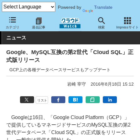
Powered by
Translate
クラウド Watch
ハード・インフラ
パブリッククラウド
Google
カテゴリ
過去記事
検索
Impressサイト
ニュース
Google、MySQL互換の第2世代「Cloud SQL」正
式版リリース
GCP上の各種データベースサービスもアップデート
岩崎 宰守
2016年8月18日 15:12
リスト
Googleは16日、「Google Cloud Platform（GCP）」
で提供しているマネージドサービスのMySQL互換の第2
世代データベース「Cloud SQL」の正式版をリリース
し、一般向け提供を開始した。