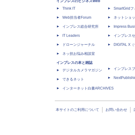
インプレスのビジネスWeb
Think IT
SmartGri
Web担当者Forum
ネットショ
インプレス総合研究所
Impress Busi
IT Leaders
インプレス
ドローンジャーナル
DIGITAL
ネッ担お悩み相談室
インプレスの本と雑誌
インプレス
デジタルカメラマガジン
NextPublish
できるネット
インターネット白書ARCHIVES
本サイトのご利用について
お問い合わせ