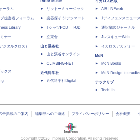
Rittor Music
イカロス出版
dフォーラム
リットーミュージック
AIRLINEweb
ップ担当者フォーラム
楽器探そう!デジマート
Jディフェンスニュー
ness Library
TシャツPOD T-OD
通訳翻訳ジャーナル
セミナー
立東舎
JレスキューWeb
 X（デジタルクロス）
山と溪谷社
イカロスアカデミー
山と溪谷オンライン
MdN
CLIMBING-NET
MdN Books
ブックス
近代科学社
MdN Design Interactiv
ing
近代科学社Digital
テックリブ
TechLib
広告掲載のご案内
編集部へのご連絡
プライバシーポリシー
会社概要
Copyright ©
2026
Impress Corporation. All rights reserved.