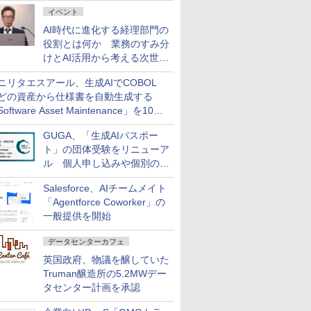
ダッシュボード画面を搭載
イベント
AI時代に進化する経理部門の
役割とは何か 業務のすみ分
けとAI活用から考える次世代
ファイナンス戦略
ニリタエスアール、生成AIでCOBOL
どの資産から仕様書を自動生成する
oftware Asset Maintenance」を10月
発売
GUGA、「生成AIパスポー
ト」の団体受験をリニューア
ル 個人申し込みや個別の支
払いなどに対応
Salesforce、AIチームメイト
「Agentforce Coworker」の
一般提供を開始
データセンターカフェ
英国政府、物議を醸していた
Truman醸造所の5.2MWデー
タセンター計画を承認