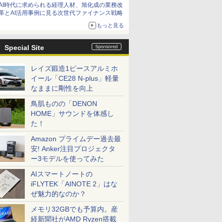
AI時代に求められる経理人材、旭化成の業務改
革とAI活用事例に見る次世代ファイナンス戦略
もっと見る
Special Site
レイズ鍛造1ピースアルミホ
イール「CE28 N-plus」軽量
なままに剛性を向上
鳥肌ものの「DENON
HOME」サウンドを体感し
た！
Amazon プライムデー過去最
安! Anker注目プロジェクタ
ー3モデルを使ってみた
AIスマートノートの
iFLYTEK「AINOTE 2」はな
ぜ魅力的なのか？
メモリ32GBでも予算内。産
経新聞社がAMD Ryzen搭載