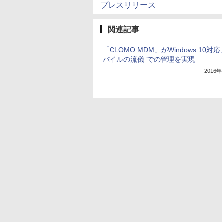
プレスリリース
関連記事
「CLOMO MDM」がWindows 10対応
バイルの流儀”での管理を実現
2016