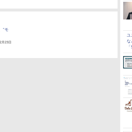
、“モ
ユ
な
年2月23日
「S
に