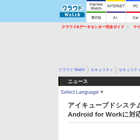
クラウド&データセンター完全ガイド
マ
サービス
セキュリティ
ネットワーク
スイッチ
ルータ
導入事例
イベ
クラウド Watch
セキュリティ
セキュリテ
ニュース
Select Language
▼
アイキューブドシステム
Android for Workに対