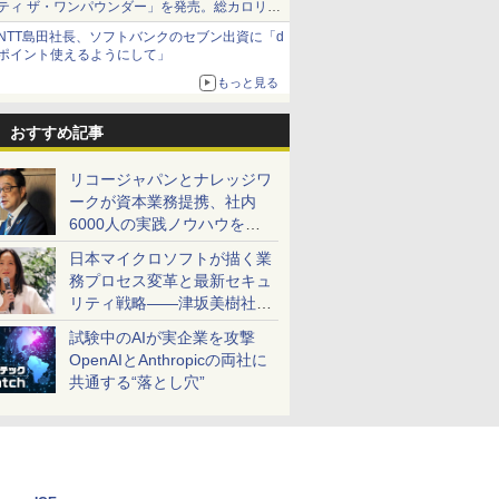
ティ ザ・ワンパウンダー」を発売。総カロリー
約1656kcal、総重量約527g！
NTT島田社長、ソフトバンクのセブン出資に「d
ポイント使えるようにして」
もっと見る
おすすめ記事
リコージャパンとナレッジワ
ークが資本業務提携、社内
6000人の実践ノウハウを生
かした「AI商談記録 for
日本マイクロソフトが描く業
RICOH」を展開へ
務プロセス変革と最新セキュ
リティ戦略――津坂美樹社長
が2027年度戦略を説明
試験中のAIが実企業を攻撃
OpenAIとAnthropicの両社に
共通する“落とし穴”