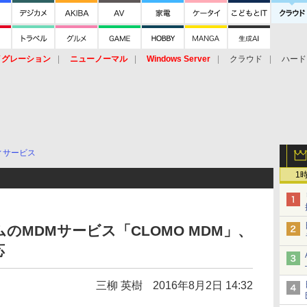
イグレーション
ニューノーマル
Windows Server
クラウド
ハード
トピック
ストレージ（HW）
オープンソース
SaaS
標的型
ント
ィサービス
1
のMDMサービス「CLOMO MDM」、
応
三柳 英樹
2016年8月2日 14:32