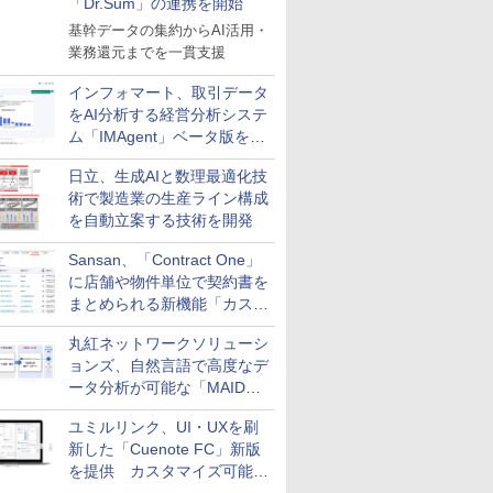
「Dr.Sum」の連携を開始
基幹データの集約からAI活用・
業務還元までを一貫支援
インフォマート、取引データ
をAI分析する経営分析システ
ム「IMAgent」ベータ版を提
供
日立、生成AIと数理最適化技
術で製造業の生産ライン構成
を自動立案する技術を開発
Sansan、「Contract One」
に店舗や物件単位で契約書を
まとめられる新機能「カスタ
ム契約ツリー」を追加
丸紅ネットワークソリューシ
ョンズ、自然言語で高度なデ
ータ分析が可能な「MAIDOA
AI ASSIST」を9月より提供
ユミルリンク、UI・UXを刷
新した「Cuenote FC」新版
を提供 カスタマイズ可能な