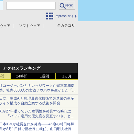
Impress サイト
全カテゴリ
ウェア
ソフトウェア
攻撃対策
マルウェア対策
アクセスランキング
時間
24時間
1週間
1カ月
リコージャパンとナレッジワークが資本業務提
携、社内6000人の実践ノウハウを生かした「AI
商談記録 for RICOH」を展開へ
日立、生成AIと数理最適化技術で製造業の生産
ライン構成を自動立案する技術を開発
AIが27年眠っていた脆弱性を発見する時代に
――「パッチ適用の優先度を見直すべき」とセ
キュリティ専門家
日本IBMが社長交代を発表――46歳の村田将輝
氏が8月1日付で新社長に就任、山口明夫社長は
会長へ