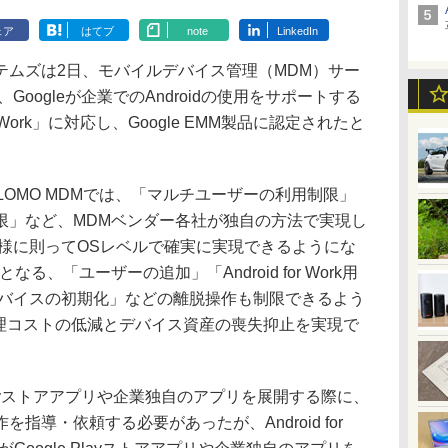
ェア
はてブ
note
LinkedIn
ムズは2日、モバイルデバイス管理（MDM）サー
、Googleが企業でのAndroidの使用をサポートする
r Work」に対応し、Google EMM製品に認定されたと
応したCLOMO MDMでは、「マルチユーザーの利用制限」
限」など、MDMベンダー各社が独自の方法で実現し
の仕様に則ってOSレベルで確実に実現できるようにな
、「ユーザーの追加」「Android for Work用
「デバイスの初期化」などの離脱操作も制限できるよう
管理コストの低減とデバイス資産の喪失抑止を実現で
layストアアプリや企業独自のアプリを展開する際に、
指導・依頼する必要があったが、Android for