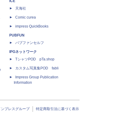
ICE
天海社
ス
Comic curea
impress QuickBooks
PUBFUN
パブファンセルフ
IPGネットワーク
TシャツPOD pTa.shop
カスタム写真集POD fabli
e
Impress Group Publication
Information
インプレスグループ
特定商取引法に基づく表示