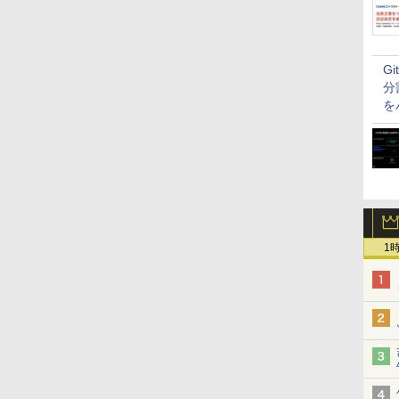
G
分
を
1