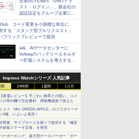
企業向けIDaaS「GMOトラ
スト・ログイン」、親会社の
認証設定をグループ企業に展
開できる新機能を提供
itHub、コード変更を小規模な単位に
割する「スタック型プルリクエスト」
パブリックプレビューで提供
ai&、AIデータセンターに
Voltaiqのバッテリーエネルギ
ー貯蔵システムを導入する計
画を発表
Impress Watchシリーズ 人気記事
時間
24時間
1週間
1カ月
【家電レビュー】手ごわい雑草との戦い、コメ
リの草刈機で完全勝利 掃除機感覚で使えた
ミスド「Mrs. GREEN APPLE」のコラボドーナ
ツ4種、いよいよ発売！
吉野家、牛リブロースを熱々で提供する「極旨
牛鉄板ステーキ定食」を発売
バーガーキング、超大型チーズバーガー「ダー