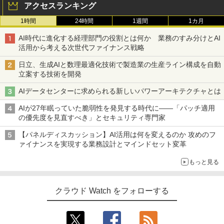
アクセスランキング
1時間
24時間
1週間
1カ月
AI時代に進化する経理部門の役割とは何か 業務のすみ分けとAI
活用から考える次世代ファイナンス戦略
日立、生成AIと数理最適化技術で製造業の生産ライン構成を自動
立案する技術を開発
AIデータセンターに求められる新しいパワーアーキテクチャとは
AIが27年眠っていた脆弱性を発見する時代に――「パッチ適用
の優先度を見直すべき」とセキュリティ専門家
【パネルディスカッション】AI活用は何を変えるのか 攻めのフ
ァイナンスを実現する業務設計とマインドセット変革
もっと見る
クラウド Watch をフォローする