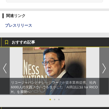
関連リンク
プレスリリース
おすすめ記事
リコージャパンとナレッジワークが資本業務提携、社内
6000人の実践ノウハウを生かした「AI商談記録 for RICO
H」を展開へ
●
●
●