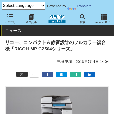
Powered by
Translate
クラウド Watch
ハード・インフラ
ハードウェア
周辺機器
カテゴリ
過去記事
検索
Impressサイト
ニュース
リコー、コンパクト＆静音設計のフルカラー複合
機「RICOH MP C2504シリーズ」
三柳 英樹
2016年7月4日 14:04
リスト