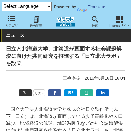
Powered by
Translate
クラウド Watch
トピック
協業・提携
国内
カテゴリ
過去記事
検索
Impressサイト
ニュース
日立と北海道大学、北海道が直面する社会課題解
決に向けた共同研究を推進する「日立北大ラボ」
を設立
三柳 英樹
2016年6月16日 16:04
リスト
国立大学法人北海道大学と株式会社日立製作所（以
下、日立）は、北海道が直面している少子高齢化や人口
減少、地域経済の低迷、地球温暖化などの社会課題解決
に向けた共同研究を推進する「日立北大ラボ」を、北海