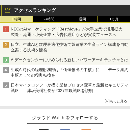
アクセスランキング
1時間
24時間
1週間
1カ月
NECのAIマーケティング「BestMove」が大手企業で活用拡大
製造・流通・小売企業・広告代理店などが実装フェーズへ
日立、生成AIと数理最適化技術で製造業の生産ライン構成を自動
立案する技術を開発
AIデータセンターに求められる新しいパワーアーキテクチャとは
生成AI時代の経理財務部は「価値創出の中核」に――データ集約
中枢としての役割転換を
日本マイクロソフトが描く業務プロセス変革と最新セキュリティ
戦略――津坂美樹社長が2027年度戦略を説明
もっと見る
クラウド Watch をフォローする