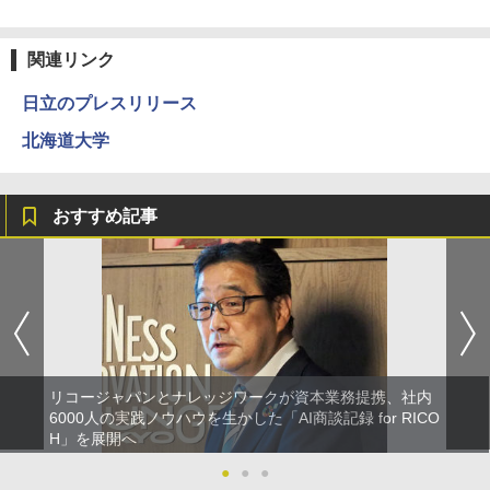
関連リンク
日立のプレスリリース
北海道大学
おすすめ記事
リコージャパンとナレッジワークが資本業務提携、社内
6000人の実践ノウハウを生かした「AI商談記録 for RICO
H」を展開へ
●
●
●