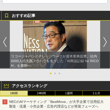
おすすめ記事
リコージャパンとナレッジワークが資本業務提携、社内
6000人の実践ノウハウを生かした「AI商談記録 for RICO
H」を展開へ
●
●
●
アクセスランキング
1時間
24時間
1週間
1カ月
NECのAIマーケティング「BestMove」が大手企業で活用拡大
製造・流通・小売企業・広告代理店などが実装フェーズへ