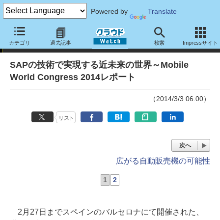
Powered by
Translate
イベント
カテゴリ
過去記事
検索
Impressサイト
SAPの技術で実現する近未来の世界～Mobile
World Congress 2014レポート
（2014/3/3 06:00）
リスト
次へ
広がる自動販売機の可能性
1
2
2月27日までスペインのバルセロナにて開催された、