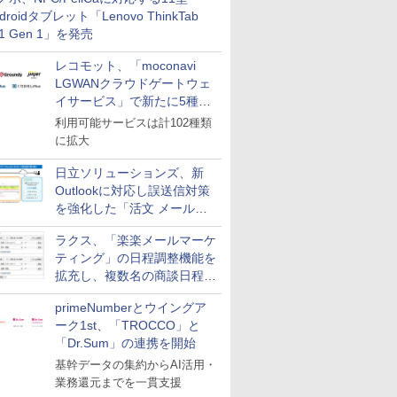
革
droidタブレット「Lenovo ThinkTab
11 Gen 1」を発売
レコモット、「moconavi
LGWANクラウドゲートウェ
イサービス」で新たに5種類
のサービスと連携開始
利用可能サービスは計102種類
に拡大
日立ソリューションズ、新
Outlookに対応し誤送信対策
を強化した「活文 メール誤
送信防止アドインサービス」
ラクス、「楽楽メールマーケ
を提供
ティング」の日程調整機能を
拡充し、複数名の商談日程調
整を効率化
primeNumberとウイングア
ーク1st、「TROCCO」と
「Dr.Sum」の連携を開始
基幹データの集約からAI活用・
業務還元までを一貫支援