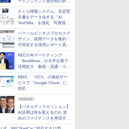
ーインシデント発生時の対応
と危機管理広報を一体的に訓
さくら情報システム、非定型
練するプログラムを提供
文書をデータ化する「AI
TextSifta」を強化 写真情報
のデータ化などに対応
パーソルビジネスプロセスデ
ザイン、採用データを集約・
可視化する採用レポート高速
化サービスを提供
NECのAIマーケティング
「BestMove」が大手企業で
活用拡大 製造・流通・小売
企業・広告代理店などが実装
BBIX、「OCX」の接続サー
フェーズへ
ビスで「Google Cloud」に
対応
イベント
【パネルディスカッション】
AI活用は何を変えるのか 攻
めのファイナンスを実現する
業務設計とマインドセット変
ノボ、NFC/FeliCaに対応する11型