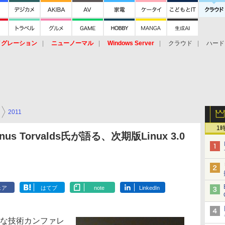
イグレーション
ニューノーマル
Windows Server
クラウド
ハード
トピック
ストレージ（HW）
オープンソース
SaaS
標的型
ント
2011
1
us Torvalds氏が語る、次期版Linux 3.0
ェア
はてブ
note
LinkedIn
的な技術カンファレ