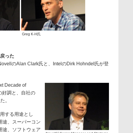
Greg K-H氏
に戻った
Alan Clark氏と、IntelのDirk Hohndel氏が登
 Decade of
uxの好調と、自社の
った。
採用する用途とし
用途、スーパーコン
用途、ソフトウェア