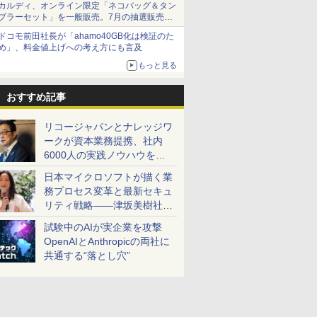
カルディ、オンライン限定「ネコバッグ＆タン
ブラーセット」を一般販売。7月の抽選販売の
当選無効分
ドコモ前田社長が「ahamo40GB化は検証のた
め」、料金値上げへの考え方にも言及
もっと見る
おすすめ記事
リコージャパンとナレッジワ
ークが資本業務提携、社内
6000人の実践ノウハウを生
かした「AI商談記録 for
日本マイクロソフトが描く業
RICOH」を展開へ
務プロセス変革と最新セキュ
リティ戦略――津坂美樹社長
が2027年度戦略を説明
試験中のAIが実企業を攻撃
OpenAIとAnthropicの両社に
共通する“落とし穴”