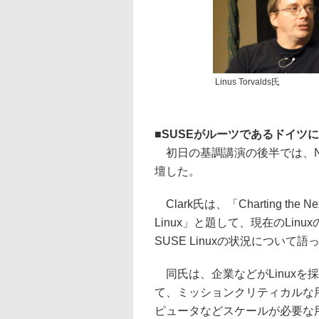
Linus Torvalds氏
■
SUSEがルーツであるドイツ
初日の基調講演の後半では、Novellの
壇した。
Clark氏は、「Charting the Next
Linux」と題して、現在のLin
SUSE Linuxの状況について語
同氏は、企業などがLinuxを
て、ミッションクリティカルな
ピュータなどスケールが必要な