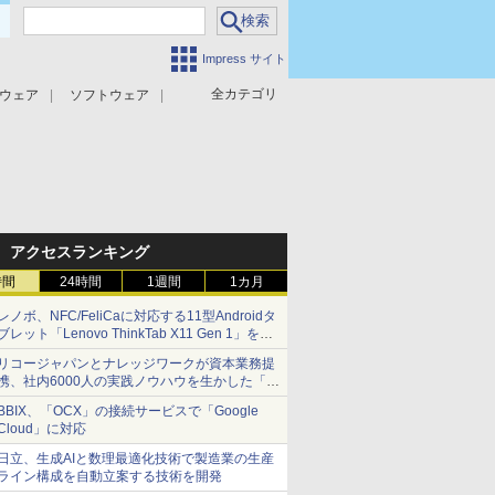
Impress サイト
全カテゴリ
ウェア
ソフトウェア
攻撃対策
マルウェア対策
アクセスランキング
時間
24時間
1週間
1カ月
レノボ、NFC/FeliCaに対応する11型Androidタ
ブレット「Lenovo ThinkTab X11 Gen 1」を発
売
リコージャパンとナレッジワークが資本業務提
携、社内6000人の実践ノウハウを生かした「AI
商談記録 for RICOH」を展開へ
BBIX、「OCX」の接続サービスで「Google
Cloud」に対応
日立、生成AIと数理最適化技術で製造業の生産
ライン構成を自動立案する技術を開発