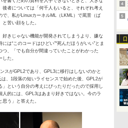
バを書くための資料を入手できないときと、大きな
。後者については「何千人もいると、それぞれ考え
、私がLinuxカーネルML（LKML）で罵詈（ば
」と苦い顔をした。
好きじゃない機能が開発されてしまうより、嫌な
には“このコードはひどい”“死んだほうがいい”とま
つつ、「でも自分が間違っていたことがわかった
ーした。
ンスがGPL2であり、GPL3に移行はしないのかと
ds氏は、1段落の短いライセンスで始めた後、GPL2が
る」という自分の考えにぴったりだったので採用し
人的には、GPL3はあまり好きではない。今のラ
と思う」と答えた。