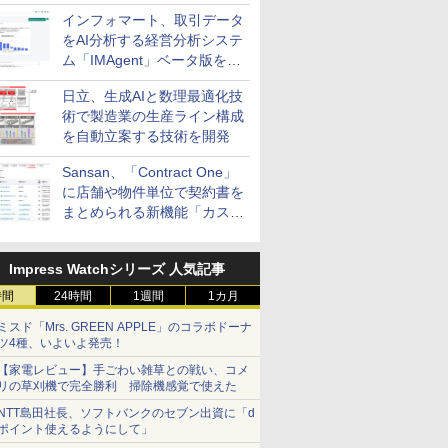
インフォマート、取引データ
をAI分析する経営分析システ
ム「IMAgent」ベータ版を提
供
日立、生成AIと数理最適化技
術で製造業の生産ライン構成
を自動立案する技術を開発
Sansan、「Contract One」
に店舗や物件単位で契約書を
まとめられる新機能「カスタ
ム契約ツリー」を追加
Impress Watchシリーズ 人気記事
時間
24時間
1週間
1カ月
ミスド「Mrs. GREEN APPLE」のコラボドーナ
ツ4種、いよいよ発売！
【家電レビュー】手ごわい雑草との戦い、コメ
リの草刈機で完全勝利 掃除機感覚で使えた
NTT島田社長、ソフトバンクのセブン出資に「d
ポイント使えるようにして」