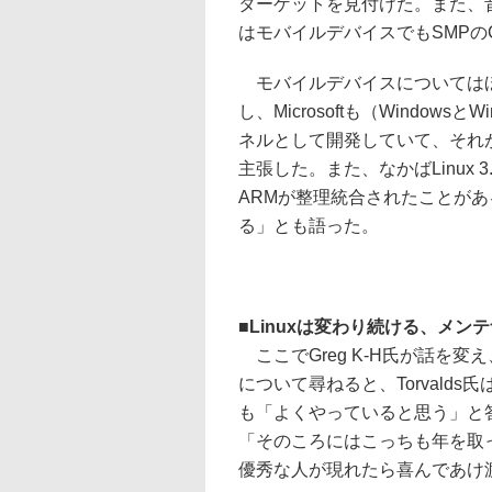
ターゲットを見付けた。また、
はモバイルデバイスでもSMPの
モバイルデバイスについてはほかに
し、Microsoftも（Windows
ネルとして開発していて、それ
主張した。また、なかばLinux
ARMが整理統合されたことが
る」とも語った。
■
Linuxは変わり続ける、メ
ここでGreg K-H氏が話を
について尋ねると、Torvald
も「よくやっていると思う」と
「そのころにはこっちも年を取
優秀な人が現れたら喜んであけ