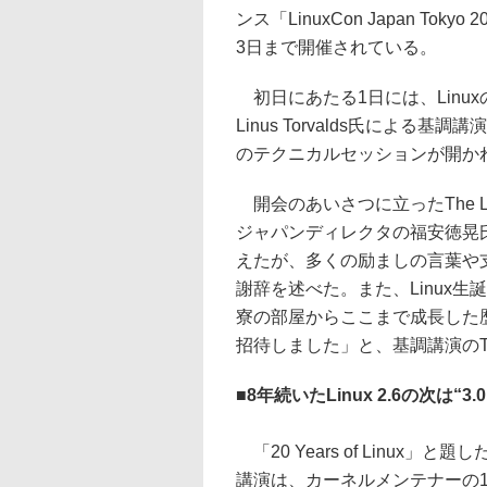
ンス「LinuxCon Japan Toky
3日まで開催されている。
初日にあたる1日には、Linu
Linus Torvalds氏による基
のテクニカルセッションが開か
開会のあいさつに立ったThe Linux
ジャパンディレクタの福安徳晃
えたが、多くの励ましの言葉や
謝辞を述べた。また、Linux
寮の部屋からここまで成長した
招待しました」と、基調講演のTo
■
8年続いたLinux 2.6の次は“3.0
「20 Years of Linux」と題し
講演は、カーネルメンテナーの1人で