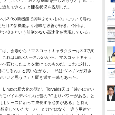
ん）としていて、みんな機能を押し込もうとする。こ
だ追加できる」と開発状況を説明した。
ーネル3.0の新機能で興味ぶかいもの」について尋ね
え「見た目の新機能より地味な改善が好き。今回は、
）の変更で40％という前例のない高速化を実現している」
は、会場から「マスコットキャラクターは3.0で変
れはLinuxカーネル2.0から、マスコットキャラ
ンへ変わったことを受けてのものだ。これに対し、
新機能になるね」と笑いながら、「私はペンギンが好き
がいいと思う？」と聞き返す一幕もあった。
Linuxの肥大化の話だ。Torvalds氏は「確かに古い
のモバイルデバイスは昔のPCよりパワーがある」と
利用ケースに沿って成長する必要がある」と答え
、当初想定していたサーバーだけではなく、違う用途で
レ