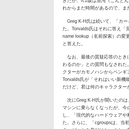
きたが、rc1版は混沌（こんと
れからまだ時間があるので、ま
Greg K-H氏は続いて、「カ
た。Torvalds氏はそれに答
name lookup（名前探索
と答えた。
なお、最後の質疑応答のときに
わるのか」との質問もなされた。こ
クターがカモノハシからペンギ
Torvalds氏が「それはいい
だけど、君は何のキャラクター
次にGreg K-H氏が聞いたのは、
マシンに乗らなくなったが、今
し、「現代的なハードウェアや
た。さらに、「cgroupsは