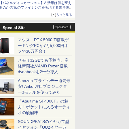
【パネルディスカッション】AI活用は何を変え
るのか 攻めのファイナンスを実現する業務設計
とマインドセット変革
もっと見る
Special Site
マウス、RTX 5060 Ti搭載ゲ
ーミングPCが7万5,000円オ
フで30万円台！
メモリ32GBでも予算内。産
経新聞社がAMD Ryzen搭載
dynabookを2千台導入
Amazon プライムデー過去最
安! Anker注目プロジェクタ
ー3モデルを使ってみた
「A&ultima SP4000T」の魅
力！ポケットに入るオーディ
オの醍醐味
SOUNDPEATSのイヤカフ型
イヤフォン「UU2イヤーカ