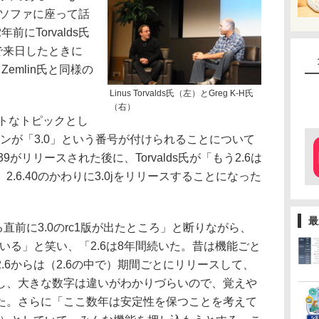
an氏とソファに座って話
にTorvalds氏
2010で来日したときに
im Zemlin氏と同様の
。
Linus Torvalds氏（左）とGreg K-H氏
（右）
ットなトピックとし
ョンが「3.0」という番号が付けられることについて
9がリリースされた後に、Torvalds氏が「もう2.6は
.6.40のかわりに3.0jをリリースすることになった
最
る直前に3.0のrc1版が出たところ」と断りながら、
でいる」と笑い、「2.6は8年間続いた。昔は機能ごと
.6からは（2.6の中で）期間ごとにリリースして、
し、大きな数字は違いがわかりづらいので、覚えや
た。さらに「ここ数年は安定性を保つことを考えて