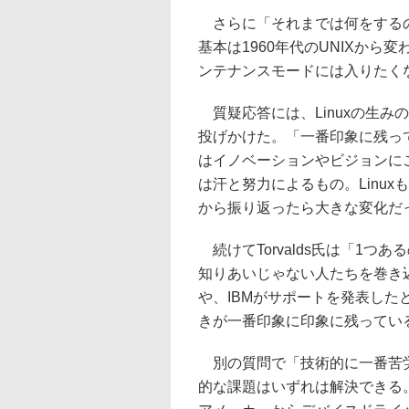
さらに「それまでは何をするのか」
基本は1960年代のUNIXか
ンテナンスモードには入りたく
質疑応答には、Linuxの生み
投げかけた。「一番印象に残っ
はイノベーションやビジョンに
は汗と努力によるもの。Linu
から振り返ったら大きな変化だ
続けてTorvalds氏は「1つ
知りあいじゃない人たちを巻き込ん
や、IBMがサポートを発表し
きが一番印象に印象に残ってい
別の質問で「技術的に一番苦労し
的な課題はいずれは解決できる