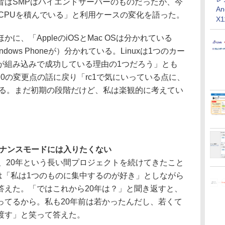
昔はSMPはハイエンドサーバーのものだったが、今
An
CPUを積んでいる」と利用ケースの変化を語った。
X
、「AppleのiOSとMac OSは分かれている
とWindows Phoneが）分かれている。Linuxは1つのカー
が組み込みで成功している理由の1つだろう」とも
 3.0の変更点の話に戻り「rc1で気にいっている点に、
ある。まだ初期の段階だけど、私は楽観的に考えてい
ンテナンスモードには入りたくない
変え、20年という長い間プロジェクトを続けてきたこと
s氏は「私は1つのものに集中するのが好き」としながら
答えた。「ではこれから20年は？」と聞き返すと、
ってるから。私も20年前は若かったんだし、若くて
渡す」と笑って答えた。