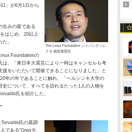
o 2011」が6月1日から
xの生みの親である
調講演をはじめ、20以上
れた。
The Linux Foundation ジャパンディレ
クタ 福安徳晃氏
 Foundationの
氏は、「東日本大震災により一時はキャンセルも考
支援をいただいて開催できることになりました」と
生誕20年の年であることに触れ、「ヘルシンキ大学の
歴史について、すべてを語れるたった1人の人物を
rvalds氏を紹介した。
”
たTorvalds氏の基調
ある“Greg K-