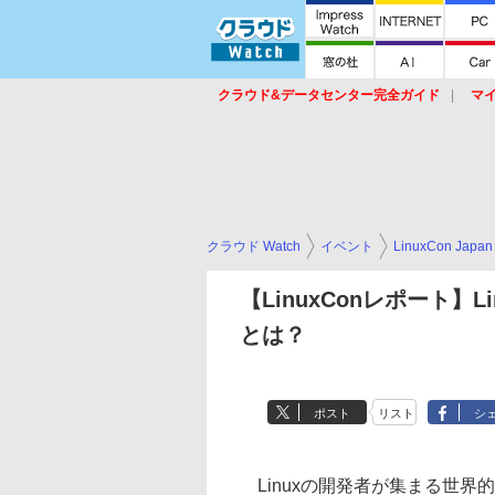
クラウド&データセンター完全ガイド
マ
サービス
セキュリティ
ネットワーク
スイッチ
ルータ
導入事例
イベ
クラウド Watch
イベント
LinuxCon Japan
【LinuxConレポート】Lin
とは？
ポスト
リスト
シ
Linuxの開発者が集まる世界