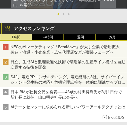
H」を展開へ
●
●
●
アクセスランキング
1時間
24時間
1週間
1カ月
NECのAIマーケティング「BestMove」が大手企業で活用拡大
製造・流通・小売企業・広告代理店などが実装フェーズへ
日立、生成AIと数理最適化技術で製造業の生産ライン構成を自動
立案する技術を開発
S&J、電通PRコンサルティング、電通総研の3社、サイバーイン
シデント発生時の対応と危機管理広報を一体的に訓練するプログ
ラムを提供
日本IBMが社長交代を発表――46歳の村田将輝氏が8月1日付で
新社長に就任、山口明夫社長は会長へ
AIデータセンターに求められる新しいパワーアーキテクチャとは
もっと見る