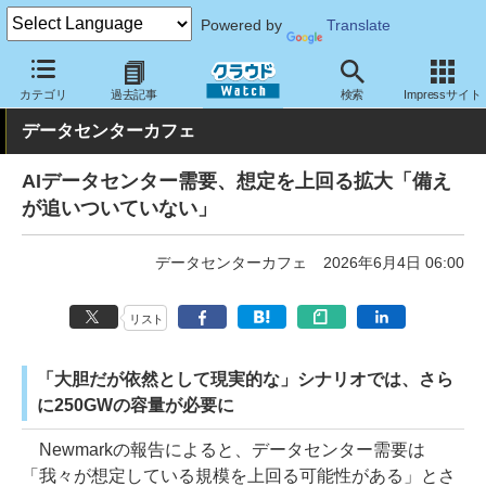
Powered by
Translate
クラウド Watch
ハード・インフラ
データセンター
カテゴリ
過去記事
検索
Impressサイト
データセンターカフェ
AIデータセンター需要、想定を上回る拡大「備え
が追いついていない」
データセンターカフェ
2026年6月4日 06:00
リスト
「大胆だが依然として現実的な」シナリオでは、さら
に250GWの容量が必要に
Newmarkの報告によると、データセンター需要は
「我々が想定している規模を上回る可能性がある」とさ