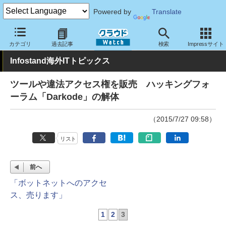
Powered by
Translate
クラウド Watch
トピック
業界動向
カテゴリ
過去記事
検索
Impressサイト
Infostand海外ITトピックス
ツールや違法アクセス権を販売 ハッキングフォ
ーラム「Darkode」の解体
（2015/7/27 09:58）
リスト
前へ
「ボットネットへのアクセ
ス、売ります」
1
2
3