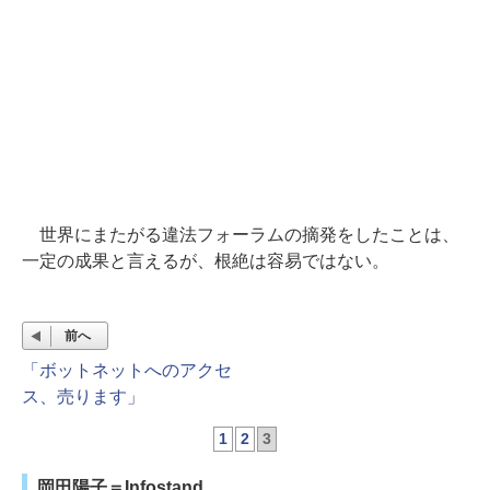
世界にまたがる違法フォーラムの摘発をしたことは、
一定の成果と言えるが、根絶は容易ではない。
前へ
「ボットネットへのアクセ
ス、売ります」
1
2
3
岡田陽子＝Infostand