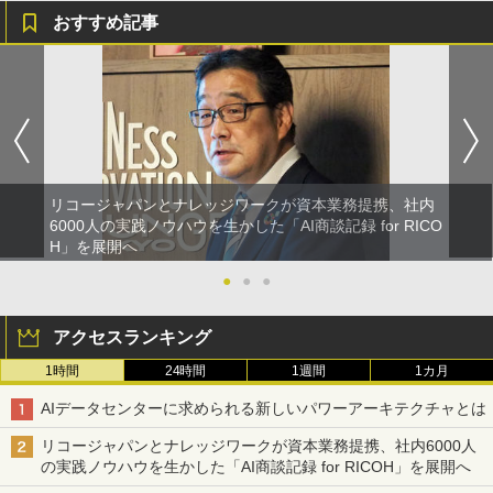
おすすめ記事
リコージャパンとナレッジワークが資本業務提携、社内
6000人の実践ノウハウを生かした「AI商談記録 for RICO
H」を展開へ
●
●
●
アクセスランキング
1時間
24時間
1週間
1カ月
AIデータセンターに求められる新しいパワーアーキテクチャとは
リコージャパンとナレッジワークが資本業務提携、社内6000人
の実践ノウハウを生かした「AI商談記録 for RICOH」を展開へ