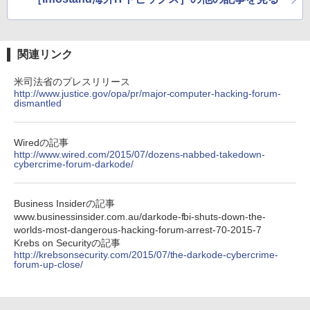
関連リンク
米司法省のプレスリリース
http://www.justice.gov/opa/pr/major-computer-hacking-forum-
dismantled
Wiredの記事
http://www.wired.com/2015/07/dozens-nabbed-takedown-
cybercrime-forum-darkode/
Business Insiderの記事
www.businessinsider.com.au/darkode-fbi-shuts-down-the-
worlds-most-dangerous-hacking-forum-arrest-70-2015-7
Krebs on Securityの記事
http://krebsonsecurity.com/2015/07/the-darkode-cybercrime-
forum-up-close/