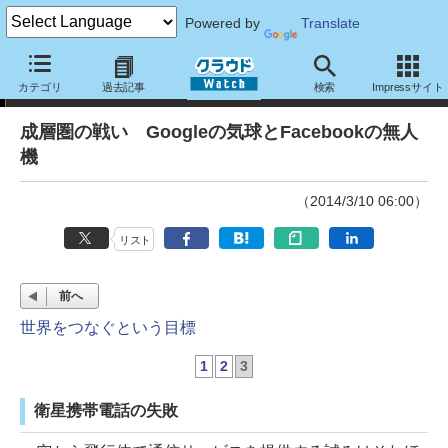
Powered by
Translate
Infostand海外ITトピックス
カテゴリ
過去記事
検索
Impressサイト
成層圏の戦い Googleの気球とFacebookの無人
機
（2014/3/10 06:00）
リスト
前へ
世界をつなぐという目標
1
2
3
衛星携帯電話の失敗