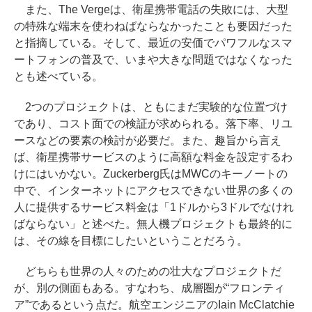
また、The Vergeは、衛星携帯電話の失敗には、大型
の特殊な端末を使わねばならなかったことも要因だった
と指摘している。そして、最近の安価でパワフルなスマ
ートフォンの普及で、いまや大きな問題ではなくなった
とも述べている。
2つのプロジェクトは、ともにまだ実験的な位置づけ
であり、コスト面での検証が求められる。落下率、リユ
ースなどの要素の検討が必要だ。また、趣旨から言え
ば、衛星携帯サービスのように高額な料金を設定するわ
けにはいかない。Zuckerberg氏はMWCのキーノートの
中で、インターネットにアクセスできない世界の多くの
人に提供するサービス料金は「1ドルから3ドルでなけれ
ばならない」と述べた。無人機プロジェクトも最終的に
は、その線を目標にしたいということだろう。
どちらも世界の人々のための壮大なプロジェクトだ
が、別の側面もある。すなわち、成層圏が“フロンティ
ア”であるという点だ。航空エンジニアのIain McClatchie