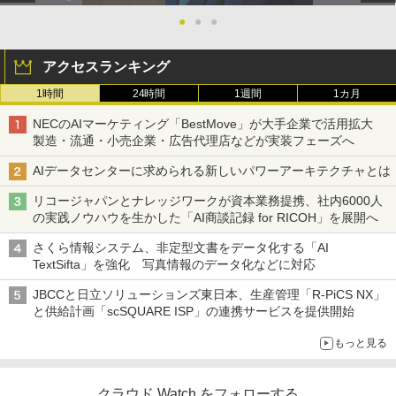
●
●
●
アクセスランキング
1時間
24時間
1週間
1カ月
NECのAIマーケティング「BestMove」が大手企業で活用拡大
製造・流通・小売企業・広告代理店などが実装フェーズへ
AIデータセンターに求められる新しいパワーアーキテクチャとは
リコージャパンとナレッジワークが資本業務提携、社内6000人
の実践ノウハウを生かした「AI商談記録 for RICOH」を展開へ
さくら情報システム、非定型文書をデータ化する「AI
TextSifta」を強化 写真情報のデータ化などに対応
JBCCと日立ソリューションズ東日本、生産管理「R-PiCS NX」
と供給計画「scSQUARE ISP」の連携サービスを提供開始
もっと見る
クラウド Watch をフォローする