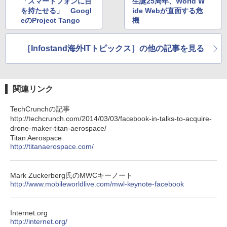
「スマートフォンに目
生誕25周年、World W
を持たせる」 Googl
ide Webが直面する危
eのProject Tango
機
［Infostand海外ITトピックス］の他の記事を見る
関連リンク
TechCrunchの記事
http://techcrunch.com/2014/03/03/facebook-in-talks-to-acquire-
drone-maker-titan-aerospace/
Titan Aerospace
http://titanaerospace.com/
Mark Zuckerberg氏のMWCキーノート
http://www.mobileworldlive.com/mwl-keynote-facebook
Internet.org
http://internet.org/