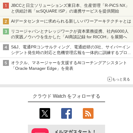
JBCCと日立ソリューションズ東日本、生産管理「R-PiCS NX」
と供給計画「scSQUARE ISP」の連携サービスを提供開始
AIデータセンターに求められる新しいパワーアーキテクチャとは
リコージャパンとナレッジワークが資本業務提携、社内6000人
の実践ノウハウを生かした「AI商談記録 for RICOH」を展開へ
S&J、電通PRコンサルティング、電通総研の3社、サイバーイン
シデント発生時の対応と危機管理広報を一体的に訓練するプログ
ラムを提供
オラクル、マネージャーを支援するAIコーチングアシスタント
「Oracle Manager Edge」を発表
もっと見る
クラウド Watch をフォローする
メルマガスタート！