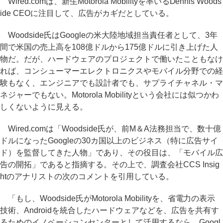
Wired.comは、新生Motorola Mobilityを率いるDennis Woods
ide CEOに注目して、広告がカギだとしている。
Woodside氏はGoogleの米大陸地域担当責任者として、3年
間で米国の売上高を108億ドルから175億ドルに引き上げた人
物だ。だが、ハードウェアのプロジェクトで働いたこともなけ
れば、コンシューマーエレクトロニクスやモバイル分野での経
験もなく、エンジニアでも設計者でも、サプライチャネル・マ
ネジャーでもない。Motorola Mobilityという会社には似つかわ
しくないように見える。
Wired.comは「Woodside氏が、前M＆A法務担当で、数十億
ドルになったGoogleの30カ国以上のビジネス（特に広告サイ
ド）を監督してきた人物」であり、その役目は、「モバイル広
告の開拓」であると指摘する。その上で、調査会社CCS Insig
htのアナリストの次のコメントを引用している。
「もし、Woodside氏がMotorola Mobilityを、省電力の表示
技術、Androidを統合したハードウェアなどを、広告を共有す
るためのイノベーションセンターとして活用するなら、Googl