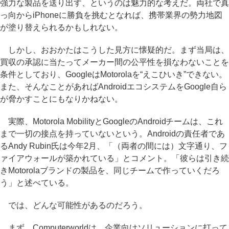
強力な製品を送り出す、というのは魅力的な考えだ。両社で真
っ向からiPhoneに勝負を挑むとなれば、携帯業界の勢力地図
が塗り替えられるかもしれない。
しかし、おおかたはこうした見方に懐疑的だ。まず当局は、
買収の承認に当たってメーカー間の公平性を損なわないことを
条件としており、GoogleはMotorolaを“えこひいき”できない。
また、そんなことがあればAndroidエコシステムをGoogle自ら
が脅かすことにもなりかねない。
実際、Motorola MobilityとGoogleのAndroidチームは、これ
まで一切の接点を持っていないという。Androidの責任者であ
るAndy Rubin氏は今年2月、「（両者の間には）文字通り、フ
ァイアウォールが築かれている」とコメント。「彼らは引き続
きMotorolaブランドの製品を、同じチームで作っていくだろ
う」と述べている。
では、どんな可能性があるのだろう。
まず、Computerworldは、企業向けソリューションに打って