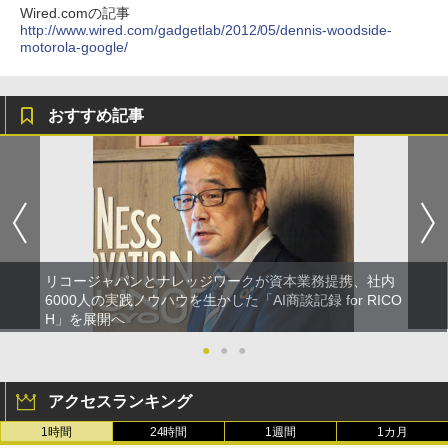
Wired.comの記事
http://www.wired.com/gadgetlab/2012/05/dennis-woodside-
motorola-google/
おすすめ記事
リコージャパンとナレッジワークが資本業務提携、社内
6000人の実践ノウハウを生かした「AI商談記録 for RICO
H」を展開へ
●
●
●
アクセスランキング
1時間
24時間
1週間
1カ月