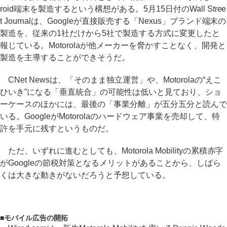
roid端末を製造するという構想がある。5月15日付のWall Stree
t Journalは、Googleが直接販売する「Nexus」ブランド端末の
製造を、従来の1社だけから5社で製造する方式に変更したと
報じている。Motorolaが他メーカーを脅かすことなく、開発と
製造を主導することができそうだ。
CNet Newsは、「そのまま独立運営」や、Motorolaの“えこ
ひいき”になる「垂直統合」の可能性は低いと見ており、ショ
ーケースのほかには、最後の「事業分離」が五分五分と読んで
いる。GoogleがMotorolaのハードウェア事業を売却して、特
許を手元に残すというものだ。
ただ、いずれに進むとしても、Motorola Mobilityの累積赤字
がGoogleの節税対策となるメリットがあることから、しばら
くは大きな動きがないだろうと予想している。
■
モバイル広告の開拓