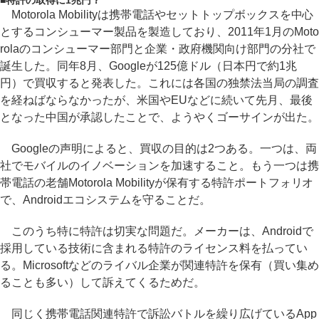
■
特許の取得に1兆円？
Motorola Mobilityは携帯電話やセットトップボックスを中心
とするコンシューマー製品を製造しており、2011年1月のMoto
rolaのコンシューマー部門と企業・政府機関向け部門の分社で
誕生した。同年8月、Googleが125億ドル（日本円で約1兆
円）で買収すると発表した。これには各国の独禁法当局の調査
を経ねばならなかったが、米国やEUなどに続いて先月、最後
となった中国が承認したことで、ようやくゴーサインが出た。
Googleの声明によると、買収の目的は2つある。一つは、両
社でモバイルのイノベーションを加速すること。もう一つは携
帯電話の老舗Motorola Mobilityが保有する特許ポートフォリオ
で、Androidエコシステムを守ることだ。
このうち特に特許は切実な問題だ。メーカーは、Androidで
採用している技術に含まれる特許のライセンス料を払ってい
る。Microsoftなどのライバル企業が関連特許を保有（買い集め
ることも多い）して訴えてくるためだ。
同じく携帯電話関連特許で訴訟バトルを繰り広げているApp