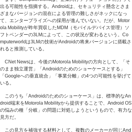
出る可能性を指摘する。Androidは、セキュリティ懸念とさま
ざまなバージョンの混在による管理の難しさがネックになっ
て、エンタープライズへの採用が進んでいない。だが、Motor
ola Mobilityが昨年買収したMDM（モバイルデバイス管理）ソ
フトベンダーの3LMによって、この状況が変わるという。Co
mputerworldは3LMの技術がAndroidの将来バージョンに搭載さ
れると推測している。
CNet Newsは、今後のMotorola Mobilityの方向として、「そ
のまま独立運営」「Androidのためのショーケースとする」
「Googleへの垂直統合」「事業分離」の4つの可能性を挙げて
いる。
このうち「Androidのためのショーケース」は、標準的なAn
droid端末をMotorola Mobilityから提供することで、Android OS
の悩みの種「分岐」の問題に対処しようというもので、有力な
見方だ。
この見方を補強する材料として、複数のメーカーが同じAnd