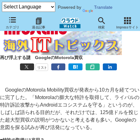
Powered by
Translate
カテゴリ
過去記事
検索
Impressサイト
再び浮上する謎 GoogleのMotorola買収
リスト
GoogleのMotorola Mobility買収が発表から10カ月を経てつい
に完了した。「Motorolaの膨大な特許を取得して、ライバルの
特許訴訟攻撃からAndroidエコシステムを守る」というのが、
しばしば語られる目的だが、それだけでは、125億ドルを投じ
た超大型買収の説明がつかないと考える者も多い。Googleの
意図を探る試みが再び活発になっている。