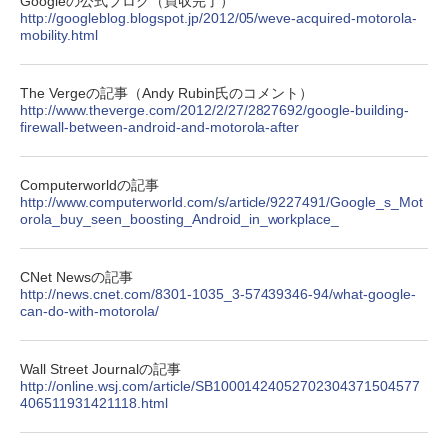
Googleの公式ブログ（買収完了）
http://googleblog.blogspot.jp/2012/05/weve-acquired-motorola-
mobility.html
The Vergeの記事（Andy Rubin氏のコメント）
http://www.theverge.com/2012/2/27/2827692/google-building-
firewall-between-android-and-motorola-after
Computerworldの記事
http://www.computerworld.com/s/article/9227491/Google_s_Mot
orola_buy_seen_boosting_Android_in_workplace_
CNet Newsの記事
http://news.cnet.com/8301-1035_3-57439346-94/what-google-
can-do-with-motorola/
Wall Street Journalの記事
http://online.wsj.com/article/SB10001424052702304371504577
406511931421118.html