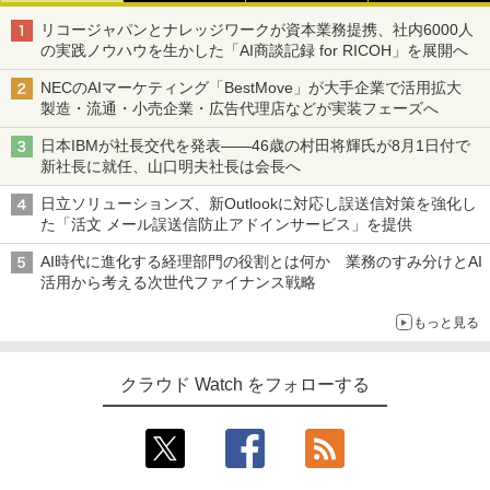
リコージャパンとナレッジワークが資本業務提携、社内6000人
の実践ノウハウを生かした「AI商談記録 for RICOH」を展開へ
NECのAIマーケティング「BestMove」が大手企業で活用拡大
製造・流通・小売企業・広告代理店などが実装フェーズへ
日本IBMが社長交代を発表――46歳の村田将輝氏が8月1日付で
新社長に就任、山口明夫社長は会長へ
日立ソリューションズ、新Outlookに対応し誤送信対策を強化し
た「活文 メール誤送信防止アドインサービス」を提供
AI時代に進化する経理部門の役割とは何か 業務のすみ分けとAI
活用から考える次世代ファイナンス戦略
もっと見る
クラウド Watch をフォローする