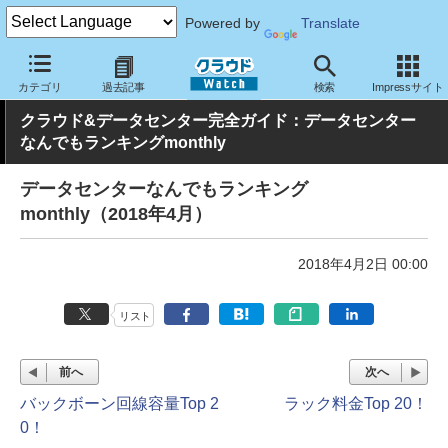
Powered by
Translate
クラウド Watch
ハード・インフラ
データセンター
カテゴリ
過去記事
検索
Impressサイト
クラウド&データセンター完全ガイド：データセンター
なんでもランキングmonthly
データセンターなんでもランキング
monthly（2018年4月）
2018年4月2日 00:00
リスト
前へ
次へ
バックボーン回線容量Top 2
ラック料金Top 20！
0！