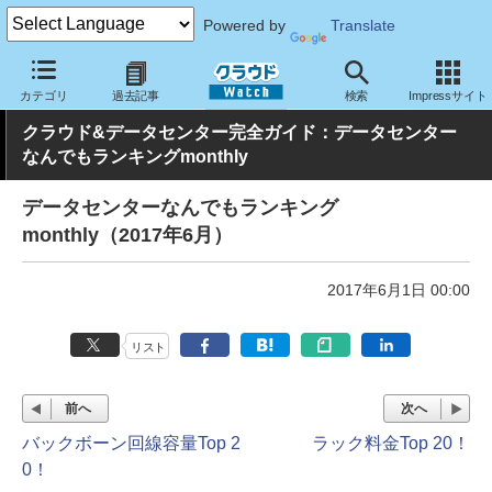
Powered by
Translate
クラウド Watch
ハード・インフラ
データセンター
カテゴリ
過去記事
検索
Impressサイト
クラウド&データセンター完全ガイド：データセンター
なんでもランキングmonthly
データセンターなんでもランキング
monthly（2017年6月）
2017年6月1日 00:00
リスト
前へ
次へ
バックボーン回線容量Top 2
ラック料金Top 20！
0！