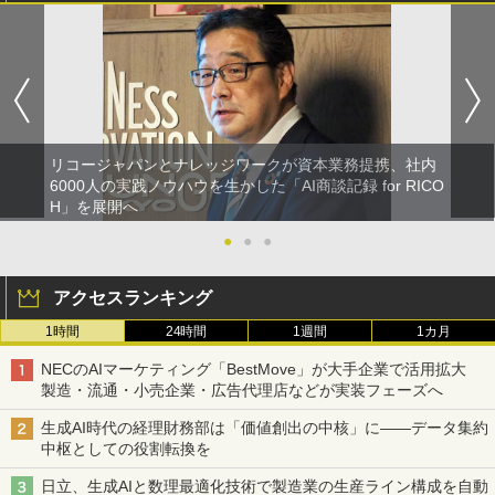
リコージャパンとナレッジワークが資本業務提携、社内
6000人の実践ノウハウを生かした「AI商談記録 for RICO
H」を展開へ
●
●
●
アクセスランキング
1時間
24時間
1週間
1カ月
NECのAIマーケティング「BestMove」が大手企業で活用拡大
製造・流通・小売企業・広告代理店などが実装フェーズへ
生成AI時代の経理財務部は「価値創出の中核」に――データ集約
中枢としての役割転換を
日立、生成AIと数理最適化技術で製造業の生産ライン構成を自動