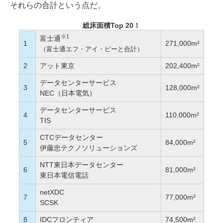
それらの合計という点だ。
総床面積Top 20！
※1
富士通
1
271,000m²
（富士通エフ・アイ・ピーと合計）
2
アット東京
202,400m²
データセンターサービス
3
128,000m²
NEC（日本電気）
データセンターサービス
4
110,000m²
TIS
CTCデータセンター
5
84,000m²
伊藤忠テクノソリューションズ
NTT東日本データセンター
6
81,000m²
東日本電信電話
netXDC
7
77,000m²
SCSK
8
IDCフロンティア
74,500m²