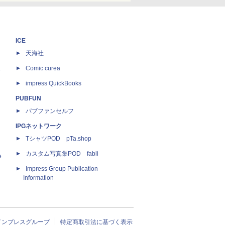
ICE
天海社
ス
Comic curea
impress QuickBooks
PUBFUN
パブファンセルフ
IPGネットワーク
TシャツPOD pTa.shop
カスタム写真集POD fabli
e
Impress Group Publication
Information
インプレスグループ
特定商取引法に基づく表示