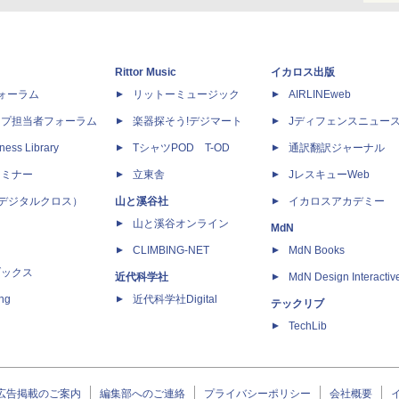
Rittor Music
イカロス出版
dフォーラム
リットーミュージック
AIRLINEweb
ップ担当者フォーラム
楽器探そう!デジマート
Jディフェンスニュー
ness Library
TシャツPOD T-OD
通訳翻訳ジャーナル
セミナー
立東舎
JレスキューWeb
 X（デジタルクロス）
山と溪谷社
イカロスアカデミー
山と溪谷オンライン
MdN
CLIMBING-NET
MdN Books
ブックス
近代科学社
MdN Design Interactiv
ing
近代科学社Digital
テックリブ
TechLib
広告掲載のご案内
編集部へのご連絡
プライバシーポリシー
会社概要