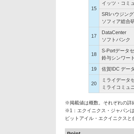
イッツ・コミ
15
SRIハウジン
ソフィア総合
DataCenter
17
ソフトバンク
S-Portデー
18
鈴与シンワー
19
佐賀IDC デ
ミライデータ
20
ミライコミュ
※掲載値は概数。それぞれの詳
※1：エクイニクス・ジャパンは
ビットアイル・エクイニクスと
Point