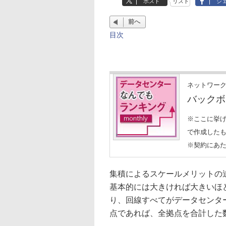
ポスト
リスト
シ
前へ
目次
ネットワー
バックボ
※ここに挙
で作成した
※契約にあ
集積によるスケールメリットの
基本的には大きければ大きいほ
り、回線すべてがデータセンタ
点であれば、全拠点を合計した