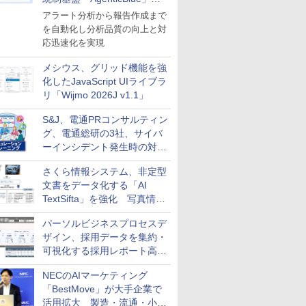
導入
アラート分析から報告作成まで
を自動化し分析品質の向上と対
応迅速化を実現
メシウス、グリッド機能を強
化したJavaScript UIライブラ
リ「Wijmo 2026J v1.1」
S&J、電通PRコンサルティン
グ、電通総研の3社、サイバ
ーインシデント発生時の対応
と危機管理広報を一体的に訓
さくら情報システム、非定型
練するプログラムを提供
文書をデータ化する「AI
TextSifta」を強化 写真情報
のデータ化などに対応
パーソルビジネスプロセスデ
ザイン、採用データを集約・
可視化する採用レポート高速
化サービスを提供
NECのAIマーケティング
「BestMove」が大手企業で
活用拡大 製造・流通・小売