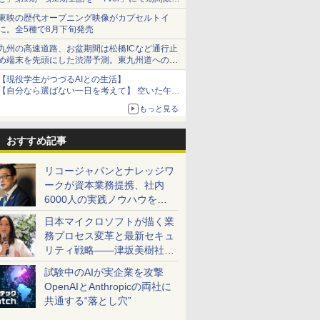
で順次無料配信開始
東映の歴代オープニング映像がカプセルトイ
に。全5種で8月下旬発売
九州の高速道路、お盆期間は松橋ICなど通行止
め端末を先頭にした渋滞予測。東九州道への迂
回は料金調整を実施
【現役学生がつづるAIとの生活】
【自分なら選ばない一日を考えて】 空いた午後
をチャッピーに捧げたら、思わぬ絶景に出会っ
もっと見る
た話
おすすめ記事
リコージャパンとナレッジワ
ークが資本業務提携、社内
6000人の実践ノウハウを生
かした「AI商談記録 for
日本マイクロソフトが描く業
RICOH」を展開へ
務プロセス変革と最新セキュ
リティ戦略――津坂美樹社長
が2027年度戦略を説明
試験中のAIが実企業を攻撃
OpenAIとAnthropicの両社に
共通する“落とし穴”