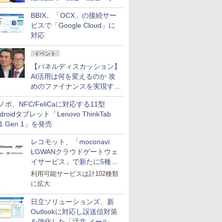
企業・広告代理店などが実装
BBIX、「OCX」の接続サー
フェーズへ
ビスで「Google Cloud」に
対応
イベント
【パネルディスカッション】
AI活用は何を変えるのか 攻
めのファイナンスを実現する
業務設計とマインドセット変
ノボ、NFC/FeliCaに対応する11型
革
droidタブレット「Lenovo ThinkTab
11 Gen 1」を発売
レコモット、「moconavi
LGWANクラウドゲートウェ
イサービス」で新たに5種類
のサービスと連携開始
利用可能サービスは計102種類
に拡大
日立ソリューションズ、新
Outlookに対応し誤送信対策
を強化した「活文 メール誤