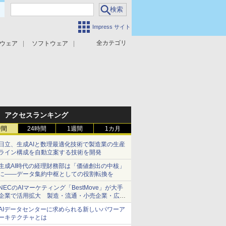
Impress サイト
全カテゴリ
ウェア
ソフトウェア
攻撃対策
マルウェア対策
アクセスランキング
時間
24時間
1週間
1カ月
日立、生成AIと数理最適化技術で製造業の生産
ライン構成を自動立案する技術を開発
生成AI時代の経理財務部は「価値創出の中核」
に――データ集約中枢としての役割転換を
NECのAIマーケティング「BestMove」が大手
企業で活用拡大 製造・流通・小売企業・広告
代理店などが実装フェーズへ
AIデータセンターに求められる新しいパワーア
ーキテクチャとは