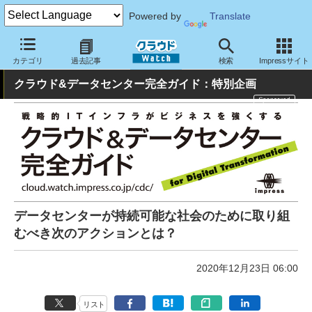
Powered by
Translate
クラウド Watch
ハード・インフラ
データセンター
カテゴリ
過去記事
検索
Impressサイト
クラウド&データセンター完全ガイド：特別企画
データセンターが持続可能な社会のために取り組
むべき次のアクションとは？
2020年12月23日 06:00
リスト