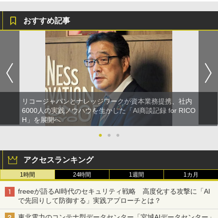
おすすめ記事
リコージャパンとナレッジワークが資本業務提携、社内
6000人の実践ノウハウを生かした「AI商談記録 for RICO
H」を展開へ
●
●
●
アクセスランキング
1時間
24時間
1週間
1カ月
freeeが語るAI時代のセキュリティ戦略 高度化する攻撃に「AI
で先回りして防御する」実践アプローチとは？
東北電力のコンテナ型データセンター「宮城AIデータセンター」