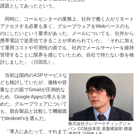
課題としてあったという。
同時に、コールセンターの業務上、社外で働く人がリモート
アクセスする必要も多く、グループウェアをWebベースのも
のにしたいという要求があった。メールについても、社外から
携帯電話で送受信できることが求められていた。「それに加え
て運用コストや可用性の面でも、社内でメールサーバーを維持
管理することに限界を感じていたため、自社で持たない形を検
討しました」（川田氏）。
当初は国内のASPサービスな
ども検討していたが、価格や容
量などの面でGmailが圧倒的な
ため、Google Appsの導入を決
めた。グループウェアについて
も、競合製品と比較して機能面
でdesknet'sを選んだ。
株式会社テレマーケティングジャ
パン CC統括本部 基盤構築部 構築
「導入にあたって、それまで
運用課 川田慎人氏