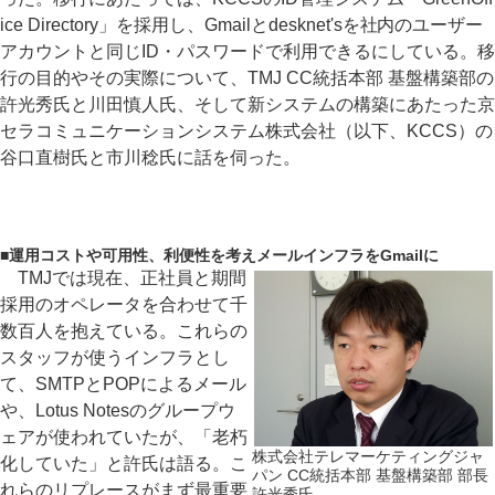
ice Directory」を採用し、Gmailとdesknet'sを社内のユーザー
アカウントと同じID・パスワードで利用できるにしている。移
行の目的やその実際について、TMJ CC統括本部 基盤構築部の
許光秀氏と川田慎人氏、そして新システムの構築にあたった京
セラコミュニケーションシステム株式会社（以下、KCCS）の
谷口直樹氏と市川稔氏に話を伺った。
■
運用コストや可用性、利便性を考えメールインフラをGmailに
TMJでは現在、正社員と期間
採用のオペレータを合わせて千
数百人を抱えている。これらの
スタッフが使うインフラとし
て、SMTPとPOPによるメール
や、Lotus Notesのグループウ
ェアが使われていたが、「老朽
株式会社テレマーケティングジャ
化していた」と許氏は語る。こ
パン CC統括本部 基盤構築部 部長
れらのリプレースがまず最重要
許光秀氏