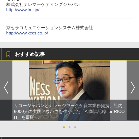
株式会社テレマーケティングジャパン
http://www.tmj.jp/
京セラコミュニケーションシステム株式会社
http://www.kccs.co.jp/
おすすめ記事
リコージャパンとナレッジワークが資本業務提携、社内
6000人の実践ノウハウを生かした「AI商談記録 for RICO
H」を展開へ
●
●
●