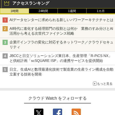
アクセスランキング
1時間
24時間
1週間
1カ月
AIデータセンターに求められる新しいパワーアーキテクチャとは
AI時代に進化する経理部門の役割とは何か 業務のすみ分けとAI
活用から考える次世代ファイナンス戦略
企業ITインフラの変化に対応するネットワーク／クラウドセキュ
リティ
JBCCと日立ソリューションズ東日本、生産管理「R-PiCS NX」
と供給計画「scSQUARE ISP」の連携サービスを提供開始
日立、生成AIと数理最適化技術で製造業の生産ライン構成を自動
立案する技術を開発
もっと見る
クラウド Watch をフォローする