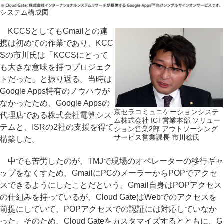
システム構成図
KCCSとしてもGmailとの連
携は初めての作業であり、KCC
Sの市川氏は「KCCSにとって
も大きな意味を持つプロジェク
トだった」と振り返る。当時は
Google Apps特有のノウハウが
なかったため、Google Appsの
京セラコミュニケーションシステ
代理店である株式会社電算シス
ム株式会社 ICT営業本部 ソリュー
テムと、ISRの2社の支援を得て
ション営業2部 アウトソーシング
サービス営業課長 市川稔氏
構築した。
中でも苦労したのが、TMJで現場のオペレーターの移行ギャ
ップをなくすため、GmailにPCのメーラーからPOPでアクセ
スできるようにしたことだという。Gmail自身はPOPアクセス
の仕組みを持っているが、Cloud GateはWebでのアクセスを
前提にしていて、POPアクセスでの認証には対応していなか
った。そのため、Cloud Gateをカスタマイズするとともに、G