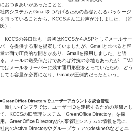
におつきあいがあったことと、
社内システムとGmailをつなげるための基礎となるパッケージ
を持っていることから、KCCSさんにお声がけしました」（許
氏）。
KCCSの谷口氏も「最初はKCCSからASPとしてメールサー
バーを提供する形を提案していましたが、Gmailと比べると容
量の面で圧倒的な開きがあり、Gmailを採用しました」と語
る。メールの送受信だけであれば対抗の余地もあったが、TMJ
ではメールをサーバーに残す運用形態をとっていたため、どう
しても容量が必要になり、Gmailが圧倒的だったという。
■
GreenOffice Directoryでユーザーアカウントを統合管理
新しいインフラでは、ユーザーIDを連携するための基盤とし
て、KCCSのID管理システム「GreenOffice Directory」を採
用。GreenOffice Directoryが人事管理システムの情報を元に、
社内のActive Directoryやグループウェアのdesknet'sなどとユ