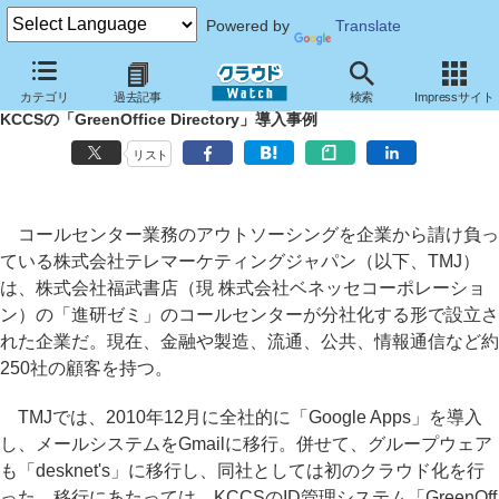
Powered by
Translate
クラウド活用をシンプルに、TMJが挑んだメールとグループウェアの
カテゴリ
過去記事
検索
Impressサイト
ID統合
KCCSの「GreenOffice Directory」導入事例
リスト
コールセンター業務のアウトソーシングを企業から請け負っ
ている株式会社テレマーケティングジャパン（以下、TMJ）
は、株式会社福武書店（現 株式会社ベネッセコーポレーショ
ン）の「進研ゼミ」のコールセンターが分社化する形で設立さ
れた企業だ。現在、金融や製造、流通、公共、情報通信など約
250社の顧客を持つ。
TMJでは、2010年12月に全社的に「Google Apps」を導入
し、メールシステムをGmailに移行。併せて、グループウェア
も「desknet's」に移行し、同社としては初のクラウド化を行
った。移行にあたっては、KCCSのID管理システム「GreenOff