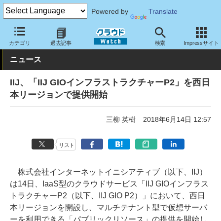
Powered by
Translate
クラウド Watch
ハード・インフラ
パブリッククラウド
IIJ
カテゴリ
過去記事
検索
Impressサイト
ニュース
IIJ、「IIJ GIOインフラストラクチャーP2」を西日
本リージョンで提供開始
三柳 英樹
2018年6月14日 12:57
リスト
株式会社インターネットイニシアティブ（以下、IIJ）
は14日、IaaS型のクラウドサービス「IIJ GIOインフラス
トラクチャーP2（以下、IIJ GIO P2）」において、西日
本リージョンを開設し、マルチテナント型で仮想サーバ
ーを利用できる「パブリックリソース」の提供を開始し