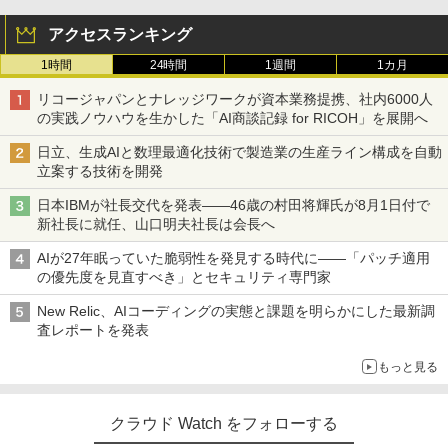
アクセスランキング
1時間
24時間
1週間
1カ月
リコージャパンとナレッジワークが資本業務提携、社内6000人
の実践ノウハウを生かした「AI商談記録 for RICOH」を展開へ
日立、生成AIと数理最適化技術で製造業の生産ライン構成を自動
立案する技術を開発
日本IBMが社長交代を発表――46歳の村田将輝氏が8月1日付で
新社長に就任、山口明夫社長は会長へ
AIが27年眠っていた脆弱性を発見する時代に――「パッチ適用
の優先度を見直すべき」とセキュリティ専門家
New Relic、AIコーディングの実態と課題を明らかにした最新調
査レポートを発表
もっと見る
クラウド Watch をフォローする