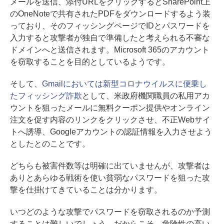
メールを送信、添付URLをクリックするとSharePoint上
のOneNoteで共有されたPDFをダウンロードするよう装
っており、そのフィッシングページでIDとパスワードを
入力すると攻撃者が独自で準備したと考えられる不審な
ドメインへと送信されます。Microsoft 365のアカウント
を窃取することを目的としているようです。
そして、
Gmailにおいては新型コロナウイルスに便乗し
たフィッシング詐欺
として、米政府機関職員の私用アカ
ウントを狙ったメールに無料クーポン提供やオンライン
注文を促す内容のリンクをクリックさせ、不正Webサイ
トへ誘導、Googleアカウントの認証情報を入力させよう
としたとのことです。
どちらも被害件数等は明確に出ていませんが、攻撃者は
ありとあらゆる戦術を使い貧弱なパスワードを狙った攻
撃を仕掛けてきていることは分かります。
いつどのような攻撃でパスワードを窃取されるのか予測
することは難しいでしょう。だからこそ、危険性の高い