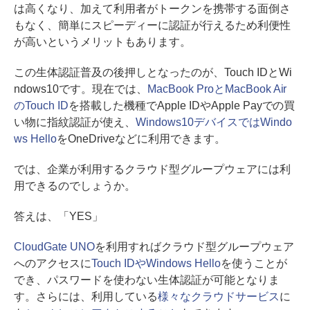
は高くなり、加えて利用者がトークンを携帯する面倒さ
もなく、簡単にスピーディーに認証が行えるため利便性
が高いというメリットもあります。
この生体認証普及の後押しとなったのが、Touch IDとWi
ndows10です。現在では、
MacBook ProとMacBook Air
のTouch ID
を搭載した機種でApple IDやApple Payでの買
い物に指紋認証が使え、
Windows10デバイスではWindo
ws Hello
をOneDriveなどに利用できます。
では、企業が利用するクラウド型グループウェアには利
用できるのでしょうか。
答えは、「YES」
CloudGate UNO
を利用すればクラウド型グループウェア
へのアクセスに
Touch IDやWindows Hello
を使うことが
でき、パスワードを使わない生体認証が可能となりま
す。さらには、利用している
様々なクラウドサービス
に