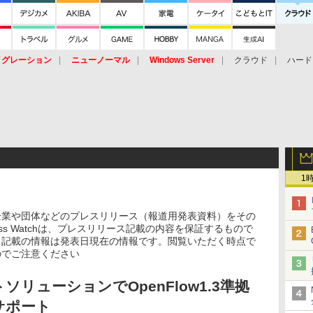
イグレーション
ニューノーマル
Windows Server
クラウド
ハード
トピック
ストレージ（HW）
オープンソース
SaaS
標的型
ント
1
企業や団体などのプレスリリース（報道用発表資料）をその
ss Watchは、プレスリリース記載の内容を保証するもので
ス記載の情報は発表日現在の情報です。閲覧いただく時点で
のでご注意ください
リューションでOpenFlow1.3準拠
サポート