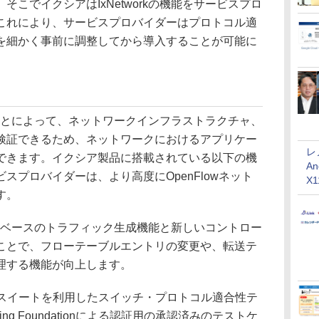
こでイクシアはIxNetworkの機能をサービスプロ
これにより、サービスプロバイダーはプロトコル適
を細かく事前に調整してから導入することが可能に
使うことによって、ネットワークインフラストラクチャ、
検証できるため、ネットワークにおけるアプリケー
レ
できます。イクシア製品に搭載されている以下の機
An
スプロバイダーは、より高度にOpenFlowネット
X
す。
ウェアベースのトラフィック生成機能と新しいコントロー
ことで、フローテーブルエントリの変更や、転送テ
理する機能が向上します。
wテストスイートを利用したスイッチ・プロトコル適合性テ
king Foundationによる認証用の承認済みのテストケ