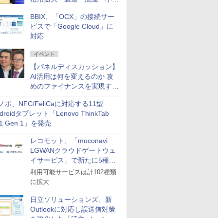
企業・広告代理店などが実装
BBIX、「OCX」の接続サー
フェーズへ
ビスで「Google Cloud」に
対応
イベント
【パネルディスカッション】
AI活用は何を変えるのか 攻
めのファイナンスを実現する
業務設計とマインドセット変
ノボ、NFC/FeliCaに対応する11型
革
droidタブレット「Lenovo ThinkTab
11 Gen 1」を発売
レコモット、「moconavi
LGWANクラウドゲートウェ
イサービス」で新たに5種類
のサービスと連携開始
利用可能サービスは計102種類
に拡大
日立ソリューションズ、新
Outlookに対応し誤送信対策