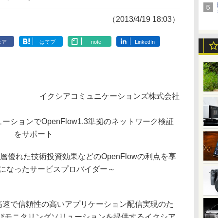
（2013/4/19 18:03）
ェア
はてブ
note
LinkedIn
イクシアコミュニケーションズ株式会社
ションでOpenFlow1.3準拠のネットワーク検証
をサポート
優れた技術投資効果などのOpenFlowの利点を享
になったサービスプロバイダー～
 - 高速で信頼性の高いアプリケーション配信実現のた
びモニタリングソリューションを提供するイクシア