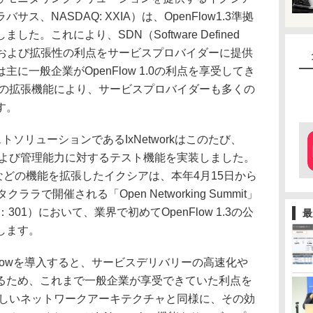
、NASDAQ: XXIA）は、OpenFlow1.3準拠
。これにより、SDN（Software Defined
信頼性および拡張性の利点をサービスプロバイダーに提供
に一般企業がOpenFlow 1.0の利点を享受してき
 1.3の拡張機能により、サービスプロバイダーも多くの
す。
ストソリューションであるIxNetworkはこのたび、
す性能および管理能力に対するテスト機能を実装しました。
トなどの機能を拡張したイクシアは、本年4月15日から
ラで開催される「Open Networking Summit」
01）において、業界で初めてOpenFlow 1.3の公
最
します。
Flowを導入すると、サービスデリバリーの高速化や
るため、これまで一般企業が享受できていた利点を
新しいネットワークアーキテクチャと同様に、その効