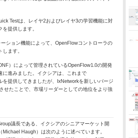
ow Quick Testは、レイヤ2およびレイヤ3の学習機能に対
クを提供します。
レーション機能によって、OpenFlowコントローラの
トします。
ation（ONF）によって管理されているOpenFlow1.0の開発
速に進みました。イクシアは、これまで
ールを提供してきましたが、IxNetworkを新しいバージ
速に対応させたことで、市場リーダーとしての地位をより強
Working Group議長である、イクシアのシニアマーケット開
ichael Haugh）は次のように述べています。