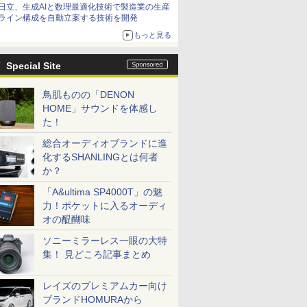
日立、生成AIと数理最適化技術で製造業の生産
ライン構成を自動立案する技術を開発
もっと見る
Special Site
鳥肌ものの「DENON
HOME」サウンドを体感し
た！
総合オーディオブランドに進
化するSHANLINGとは何者
か？
「A&ultima SP4000T」の魅
力！ポケットに入るオーディ
オの醍醐味
ソニーミラーレス一眼の大特
集！ 見どころ記事まとめ
レイズのプレミアムカー向け
ブランドHOMURAから