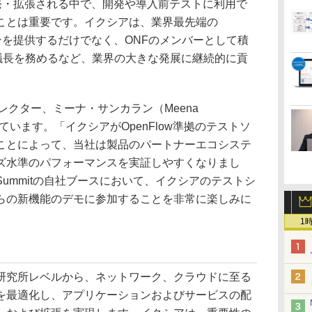
に開発・拡張される中で、開発や導入前テストに利用で
ことは重要です。イクシアは、業界最先端の
ョンを提供するだけでなく、ONFのメンバーとして積
議長を務めるなど、業界の大きな発展に継続的に貢
の技術ディレクター、ミーナ・サンカラン（Meena
べています。「イクシアがOpenFlow準拠のテストソ
ことによって、当社は製品のパートナーエコシステ
ズ水準のパフォーマンスを実証しやすくなりまし
ing Summitの自社ブースにおいて、イクシアのテストシ
らの新機能のデモに参加することを非常に楽しみに
1
研究所レベルから、ネットワーク、クラウドに至る
を最適化し、アプリケーションおよびサービスの配