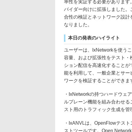
率性を実証する必要があります。そ
バイダー向けに拡張しました。
合性の検証とネットワーク設計
なりました。
本日の発表のハイライト
ユーザーは、IxNetworkを
容量、および拡張性をテスト・
ション配信を高速化することが
能を利用して、一般企業とサービ
ワークを検証することができま
・IxNetworkの持つハード
ルプレーン機能を組み合わせる
スト用のトラフィック生成を管
・IxANVLは、OpenFlo
ストツールです。Open Networ