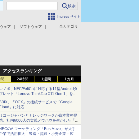
Impress サイト
全カテゴリ
ウェア
ソフトウェア
攻撃対策
マルウェア対策
アクセスランキング
時間
24時間
1週間
1カ月
レノボ、NFC/FeliCaに対応する11型Androidタ
ブレット「Lenovo ThinkTab X11 Gen 1」を発
売
BBIX、「OCX」の接続サービスで「Google
Cloud」に対応
リコージャパンとナレッジワークが資本業務提
携、社内6000人の実践ノウハウを生かした「AI
商談記録 for RICOH」を展開へ
NECのAIマーケティング「BestMove」が大手
企業で活用拡大 製造・流通・小売企業・広告
代理店などが実装フェーズへ