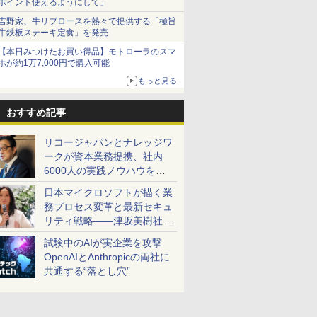
ポイント使えるようにして」
吉野家、牛リブロースを熱々で提供する「極旨
牛鉄板ステーキ定食」を発売
【本日みつけたお買い得品】モトローラのスマ
ホが約1万7,000円で購入可能
もっと見る
おすすめ記事
リコージャパンとナレッジワ
ークが資本業務提携、社内
6000人の実践ノウハウを生
かした「AI商談記録 for
日本マイクロソフトが描く業
RICOH」を展開へ
務プロセス変革と最新セキュ
リティ戦略――津坂美樹社長
が2027年度戦略を説明
試験中のAIが実企業を攻撃
OpenAIとAnthropicの両社に
共通する“落とし穴”