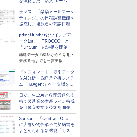
を強化した「活文 メール誤
送信防止アドインサービス」
ラクス、「楽楽メールマーケ
を提供
ティング」の日程調整機能を
拡充し、複数名の商談日程調
整を効率化
primeNumberとウイングア
ーク1st、「TROCCO」と
「Dr.Sum」の連携を開始
基幹データの集約からAI活用・
業務還元までを一貫支援
インフォマート、取引データ
をAI分析する経営分析システ
ム「IMAgent」ベータ版を提
供
日立、生成AIと数理最適化技
術で製造業の生産ライン構成
を自動立案する技術を開発
Sansan、「Contract One」
に店舗や物件単位で契約書を
まとめられる新機能「カスタ
ム契約ツリー」を追加