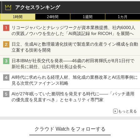
アクセスランキング
1時間
24時間
1週間
1カ月
リコージャパンとナレッジワークが資本業務提携、社内6000人
の実践ノウハウを生かした「AI商談記録 for RICOH」を展開へ
日立、生成AIと数理最適化技術で製造業の生産ライン構成を自動
立案する技術を開発
日本IBMが社長交代を発表――46歳の村田将輝氏が8月1日付で
新社長に就任、山口明夫社長は会長へ
AI時代に求められる経理人材、旭化成の業務改革とAI活用事例に
見る次世代ファイナンス戦略
AIが27年眠っていた脆弱性を発見する時代に――「パッチ適用
の優先度を見直すべき」とセキュリティ専門家
もっと見る
クラウド Watch をフォローする