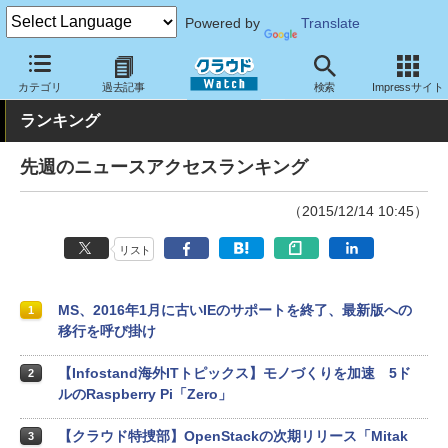
Powered by
Translate
クラウド Watch
トピック
ランキング
カテゴリ
過去記事
検索
Impressサイト
ランキング
先週のニュースアクセスランキング
（2015/12/14 10:45）
リスト
MS、2016年1月に古いIEのサポートを終了、最新版への
1
移行を呼び掛け
【Infostand海外ITトピックス】モノづくりを加速 5ド
2
ルのRaspberry Pi「Zero」
【クラウド特捜部】OpenStackの次期リリース「Mitak
3