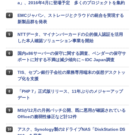
a」、2016年4月に登場予定 多くのプロジェクトを集約
EMCジャパン、ストレージとクラウドの統合を実現する
4
新製品群を発表
NTTデータ、マイナンバーカードの公的個人認証を活用
5
した本人確認ソリューション事業を開始
国内x86サーバーの保守に関する調査、ベンダーの保守サ
6
ポートに対する不満は減少傾向に～IDC Japan調査
TIS、セブン銀行子会社の業務専用端末の仮想デスクトッ
7
プ化を支援
「PHP 7」正式版リリース、11年ぶりのメジャーアップ
8
デート
MSが12月の月例パッチ公開、既に悪用が確認されている
9
Officeの脆弱性修正など計12件
アスク、Synology製の2ドライブNAS「DiskStation DS
10