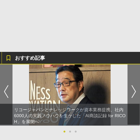
おすすめ記事
リコージャパンとナレッジワークが資本業務提携、社内
6000人の実践ノウハウを生かした「AI商談記録 for RICO
H」を展開へ
●
●
●