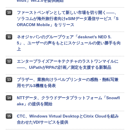
ellus」Ver.2.0を提供開始
ファーストペンギンとして新しい市場を切り開く――、
10
ソラコムが海外旅行者向けeSIMデータ通信サービス「S
ORACOM Mobile」をリリース
ネオジャパンのグループウェア「desknet's NEO 5.
11
5」、ユーザーの声をもとにスケジュールの使い勝手を向
上
エンタープライズアーキテクチャのラストワンマイルに
12
――、UiPathがRPAの計画／測定を支援する新製品
ブラザー、業務向けラベルプリンターの感熱・熱転写兼
13
用モデル3機種を発表
NTTデータ、クラウドデータプラットフォーム「Snowfl
14
ake」の提供を開始
CTC、Windows Virtual DesktopとCitrix Cloudを組み
15
合わせたVDIサービスを提供