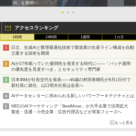
H」を展開へ
●
●
●
アクセスランキング
1時間
24時間
1週間
1カ月
日立、生成AIと数理最適化技術で製造業の生産ライン構成を自動
立案する技術を開発
AIが27年眠っていた脆弱性を発見する時代に――「パッチ適用
の優先度を見直すべき」とセキュリティ専門家
日本IBMが社長交代を発表――46歳の村田将輝氏が8月1日付で
新社長に就任、山口明夫社長は会長へ
AIデータセンターに求められる新しいパワーアーキテクチャとは
NECのAIマーケティング「BestMove」が大手企業で活用拡大
製造・流通・小売企業・広告代理店などが実装フェーズへ
もっと見る