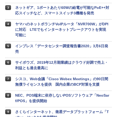
ネットギア、1ポートあたり60Wの給電が可能なPoE++対
3
応スイッチなど、スマートスイッチ3機種を発売
ヤマハのネットボランチVoIPルータ「NVR700W」がDPI
4
に対応 LTEでもインターネットブレークアウトを実現
可能に
インプレス「データセンター調査報告書2020」3月6日発
5
売
サイボウズ、2019年12月期業績はクラウド好調で売上・
6
利益とも過去最高に
シスコ、Web会議「Cisco Webex Meetings」の90日間
7
無償ライセンスを提供 国内企業のBCP対策を支援
NEC、POS端末に依存しないPOSソフトウェア「NeoSar
8
f/POS」を提供開始
さくらインターネット、衛星データプラットフォーム「T
9