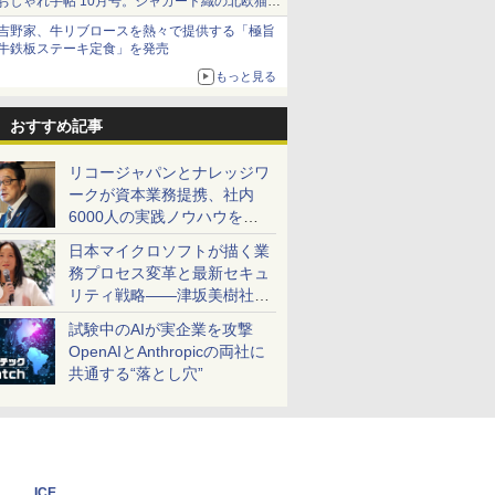
おしゃれ手帖 10月号。ジャカード織の北欧猫デ
ザイン
吉野家、牛リブロースを熱々で提供する「極旨
牛鉄板ステーキ定食」を発売
もっと見る
おすすめ記事
リコージャパンとナレッジワ
ークが資本業務提携、社内
6000人の実践ノウハウを生
かした「AI商談記録 for
日本マイクロソフトが描く業
RICOH」を展開へ
務プロセス変革と最新セキュ
リティ戦略――津坂美樹社長
が2027年度戦略を説明
試験中のAIが実企業を攻撃
OpenAIとAnthropicの両社に
共通する“落とし穴”
ICE