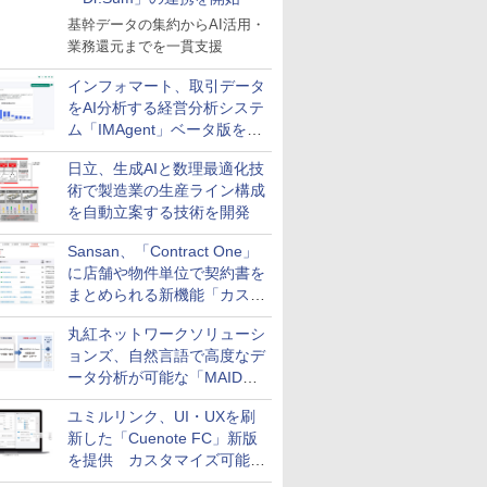
基幹データの集約からAI活用・
業務還元までを一貫支援
インフォマート、取引データ
をAI分析する経営分析システ
ム「IMAgent」ベータ版を提
供
日立、生成AIと数理最適化技
術で製造業の生産ライン構成
を自動立案する技術を開発
Sansan、「Contract One」
に店舗や物件単位で契約書を
まとめられる新機能「カスタ
ム契約ツリー」を追加
丸紅ネットワークソリューシ
ョンズ、自然言語で高度なデ
ータ分析が可能な「MAIDOA
AI ASSIST」を9月より提供
ユミルリンク、UI・UXを刷
新した「Cuenote FC」新版
を提供 カスタマイズ可能な
ダッシュボード画面を搭載