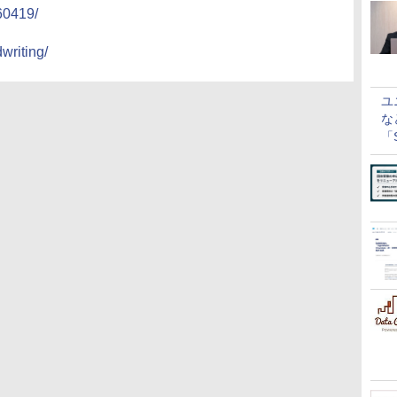
60419/
writing/
ユ
な
「S
に