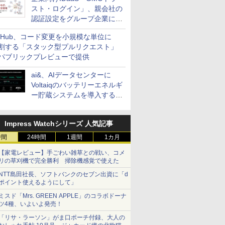
スト・ログイン」、親会社の
認証設定をグループ企業に展
開できる新機能を提供
itHub、コード変更を小規模な単位に
割する「スタック型プルリクエスト」
パブリックプレビューで提供
ai&、AIデータセンターに
Voltaiqのバッテリーエネルギ
ー貯蔵システムを導入する計
画を発表
Impress Watchシリーズ 人気記事
時間
24時間
1週間
1カ月
【家電レビュー】手ごわい雑草との戦い、コメ
リの草刈機で完全勝利 掃除機感覚で使えた
NTT島田社長、ソフトバンクのセブン出資に「d
ポイント使えるようにして」
ミスド「Mrs. GREEN APPLE」のコラボドーナ
ツ4種、いよいよ発売！
「リサ・ラーソン」がま口ポーチ付録、大人の