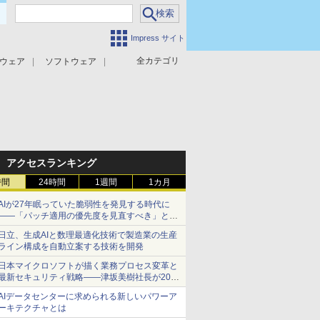
Impress サイト
全カテゴリ
ウェア
ソフトウェア
攻撃対策
マルウェア対策
アクセスランキング
時間
24時間
1週間
1カ月
AIが27年眠っていた脆弱性を発見する時代に
――「パッチ適用の優先度を見直すべき」とセ
キュリティ専門家
日立、生成AIと数理最適化技術で製造業の生産
ライン構成を自動立案する技術を開発
日本マイクロソフトが描く業務プロセス変革と
最新セキュリティ戦略――津坂美樹社長が2027
年度戦略を説明
AIデータセンターに求められる新しいパワーア
ーキテクチャとは