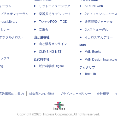
dフォーラム
リットーミュージック
AIRLINEweb
ップ担当者フォーラム
楽器探そう!デジマート
Jディフェンスニュー
ness Library
TシャツPOD T-OD
通訳翻訳ジャーナル
セミナー
立東舎
JレスキューWeb
 X（デジタルクロス）
山と溪谷社
イカロスアカデミー
山と溪谷オンライン
MdN
CLIMBING-NET
MdN Books
ブックス
近代科学社
MdN Design Interactiv
ing
近代科学社Digital
テックリブ
TechLib
広告掲載のご案内
編集部へのご連絡
プライバシーポリシー
会社概要
Copyright ©
2026
Impress Corporation. All rights reserved.