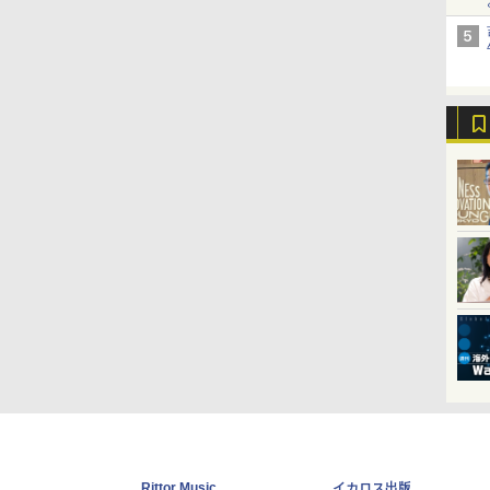
Rittor Music
イカロス出版