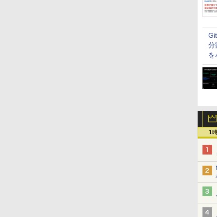
G
分
を
1