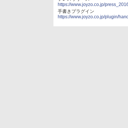
https://www.joyzo.co.jp/press_201
手書きプラグイン
https://www.joyzo.co.jp/plugin/hand