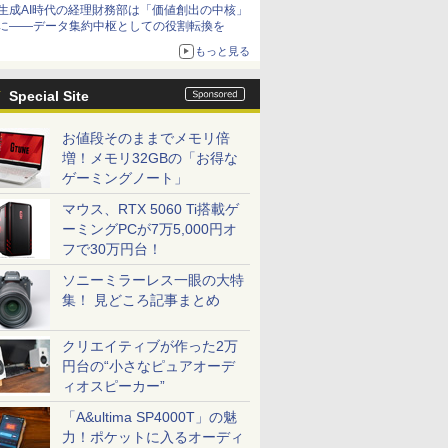
生成AI時代の経理財務部は「価値創出の中核」
に――データ集約中枢としての役割転換を
もっと見る
Special Site
お値段そのままでメモリ倍
増！メモリ32GBの「お得な
ゲーミングノート」
マウス、RTX 5060 Ti搭載ゲ
ーミングPCが7万5,000円オ
フで30万円台！
ソニーミラーレス一眼の大特
集！ 見どころ記事まとめ
クリエイティブが作った2万
円台の“小さなピュアオーデ
ィオスピーカー”
「A&ultima SP4000T」の魅
力！ポケットに入るオーディ