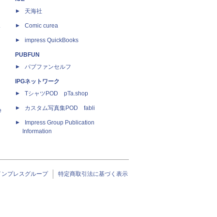
天海社
ス
Comic curea
impress QuickBooks
PUBFUN
パブファンセルフ
IPGネットワーク
TシャツPOD pTa.shop
カスタム写真集POD fabli
e
Impress Group Publication
Information
インプレスグループ
特定商取引法に基づく表示