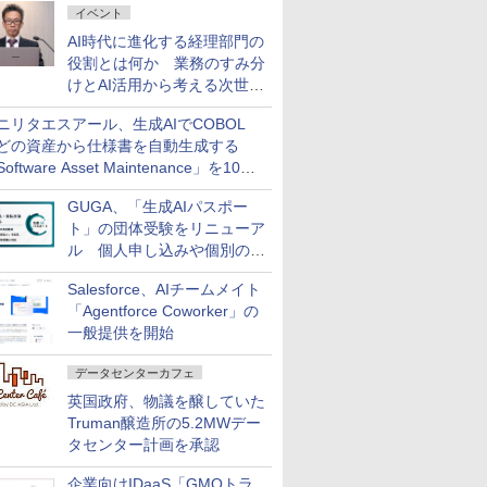
イベント
AI時代に進化する経理部門の
役割とは何か 業務のすみ分
けとAI活用から考える次世代
ファイナンス戦略
ニリタエスアール、生成AIでCOBOL
どの資産から仕様書を自動生成する
oftware Asset Maintenance」を10月
発売
GUGA、「生成AIパスポー
ト」の団体受験をリニューア
ル 個人申し込みや個別の支
払いなどに対応
Salesforce、AIチームメイト
「Agentforce Coworker」の
一般提供を開始
データセンターカフェ
英国政府、物議を醸していた
Truman醸造所の5.2MWデー
タセンター計画を承認
企業向けIDaaS「GMOトラ