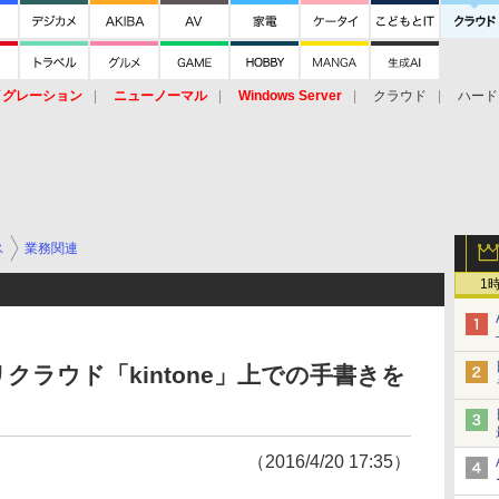
イグレーション
ニューノーマル
Windows Server
クラウド
ハード
トピック
ストレージ（HW）
オープンソース
SaaS
標的型
ント
ス
業務関連
1
ラウド「kintone」上での手書きを
（2016/4/20 17:35）