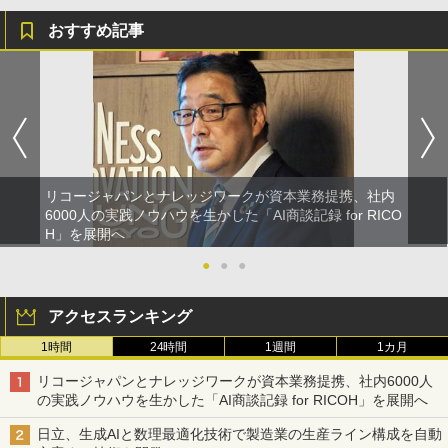
おすすめ記事
リコージャパンとナレッジワークが資本業務提携、社内
6000人の実践ノウハウを生かした「AI商談記録 for RICO
H」を展開へ
●
●
●
アクセスランキング
1時間
24時間
1週間
1カ月
リコージャパンとナレッジワークが資本業務提携、社内6000人
の実践ノウハウを生かした「AI商談記録 for RICOH」を展開へ
日立、生成AIと数理最適化技術で製造業の生産ライン構成を自動