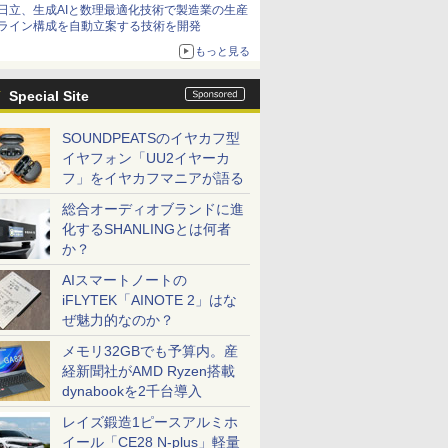
日立、生成AIと数理最適化技術で製造業の生産
ライン構成を自動立案する技術を開発
もっと見る
Special Site
SOUNDPEATSのイヤカフ型
イヤフォン「UU2イヤーカ
フ」をイヤカフマニアが語る
総合オーディオブランドに進
化するSHANLINGとは何者
か？
AIスマートノートの
iFLYTEK「AINOTE 2」はな
ぜ魅力的なのか？
メモリ32GBでも予算内。産
経新聞社がAMD Ryzen搭載
dynabookを2千台導入
レイズ鍛造1ピースアルミホ
イール「CE28 N-plus」軽量