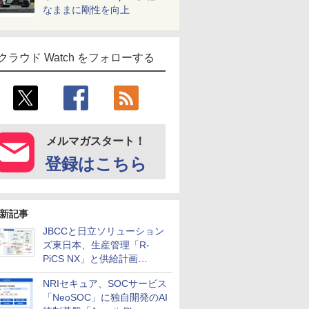
なままに剛性を向上
クラウド Watch をフォローする
メルマガスタート！
登録はこちら
新記事
JBCCと日立ソリューション
ズ東日本、生産管理「R-
PiCS NX」と供給計画
「scSQUARE ISP」の連携サ
NRIセキュア、SOCサービス
ービスを提供開始
「NeoSOC」に独自開発のAI