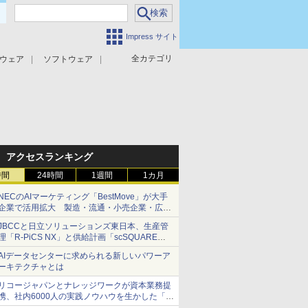
Impress サイト
全カテゴリ
ウェア
ソフトウェア
攻撃対策
マルウェア対策
アクセスランキング
時間
24時間
1週間
1カ月
NECのAIマーケティング「BestMove」が大手
企業で活用拡大 製造・流通・小売企業・広告
代理店などが実装フェーズへ
JBCCと日立ソリューションズ東日本、生産管
理「R-PiCS NX」と供給計画「scSQUARE
ISP」の連携サービスを提供開始
AIデータセンターに求められる新しいパワーア
ーキテクチャとは
リコージャパンとナレッジワークが資本業務提
携、社内6000人の実践ノウハウを生かした「AI
商談記録 for RICOH」を展開へ