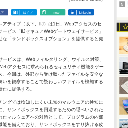
ェア
はてブ
note
LinkedIn
ティブ（以下、IIJ）は1日、Webアクセスのセ
ービス「IIJセキュアWebゲートウェイサービス」
効な「サンドボックスオプション」を提供すると発
イサービスは、Webフィルタリング、ウイルス対策、
Webアクセスに求められるセキュリティ機能をゲー
ス。今回は、外部から受け取ったファイルを安全な
舞いを観察することで疑わしいファイルを検知する
新たに提供する。
ングでは検知しにくい未知のマルウェアの検知に
に、サンドボックスを回避するための隠ぺいされた
れたマルウェアへの対策として、プログラムの内部
機能を備えており、サンドボックスをすり抜ける攻