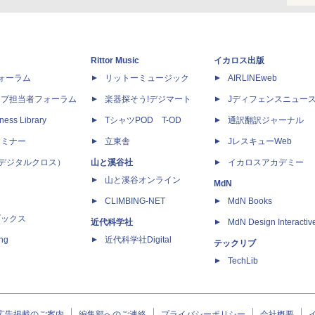
Rittor Music
イカロス出版
dフォーラム
リットーミュージック
AIRLINEweb
ップ担当者フォーラム
楽器探そう!デジマート
Jディフェンスニュー
ness Library
TシャツPOD T-OD
通訳翻訳ジャーナル
セミナー
立東舎
JレスキューWeb
 X（デジタルクロス）
山と溪谷社
イカロスアカデミー
山と溪谷オンライン
MdN
CLIMBING-NET
MdN Books
ブックス
近代科学社
MdN Design Interactiv
ing
近代科学社Digital
テックリブ
TechLib
広告掲載のご案内
編集部へのご連絡
プライバシーポリシー
会社概要