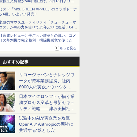
最低注文料金が500円値上げ。8月18日より
1,500円から受付
ミスド「Mrs. GREEN APPLE」のコラボドーナ
ツ4種、いよいよ発売！
老舗のマウスユーティリティ「チューチューマ
ウス」がAIの力を借りて15年ぶりに復活／64bit
化、Windows 10/11、「Chrome」も走り回
【家電レビュー】手ごわい雑草との戦い、コメ
る。復活記念で2026年末まで500円
リの草刈機で完全勝利 掃除機感覚で使えた
もっと見る
おすすめ記事
リコージャパンとナレッジワ
ークが資本業務提携、社内
6000人の実践ノウハウを生
かした「AI商談記録 for
日本マイクロソフトが描く業
RICOH」を展開へ
務プロセス変革と最新セキュ
リティ戦略――津坂美樹社長
が2027年度戦略を説明
試験中のAIが実企業を攻撃
OpenAIとAnthropicの両社に
共通する“落とし穴”