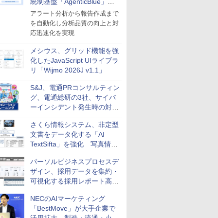
統制基盤「AgenticBlue」を
導入
アラート分析から報告作成まで
を自動化し分析品質の向上と対
応迅速化を実現
メシウス、グリッド機能を強
化したJavaScript UIライブラ
リ「Wijmo 2026J v1.1」
S&J、電通PRコンサルティン
グ、電通総研の3社、サイバ
ーインシデント発生時の対応
と危機管理広報を一体的に訓
さくら情報システム、非定型
練するプログラムを提供
文書をデータ化する「AI
TextSifta」を強化 写真情報
のデータ化などに対応
パーソルビジネスプロセスデ
ザイン、採用データを集約・
可視化する採用レポート高速
化サービスを提供
NECのAIマーケティング
「BestMove」が大手企業で