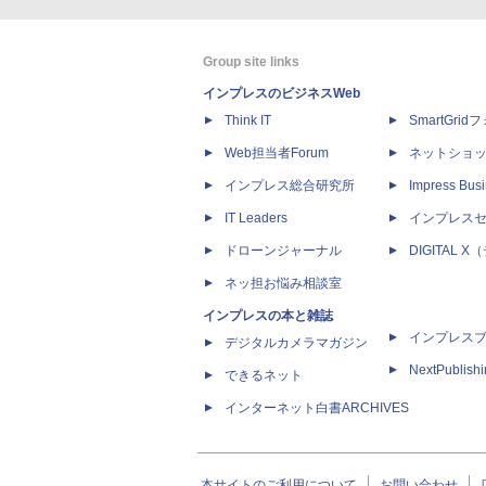
Group site links
インプレスのビジネスWeb
Think IT
SmartGri
Web担当者Forum
ネットショ
インプレス総合研究所
Impress Busi
IT Leaders
インプレス
ドローンジャーナル
DIGITAL
ネッ担お悩み相談室
インプレスの本と雑誌
インプレス
デジタルカメラマガジン
NextPublish
できるネット
インターネット白書ARCHIVES
本サイトのご利用について
お問い合わせ