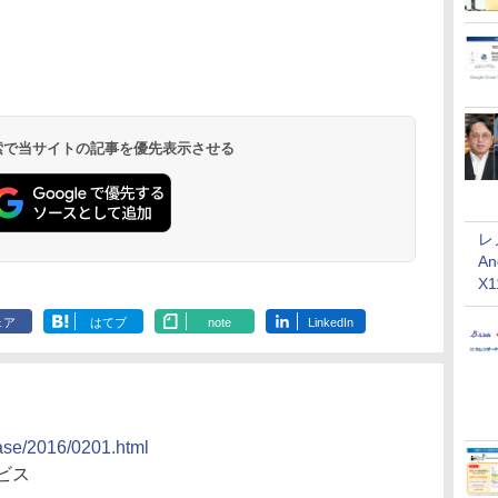
 検索で当サイトの記事を優先表示させる
レ
An
X
ェア
はてブ
note
LinkedIn
ease/2016/0201.html
ビス