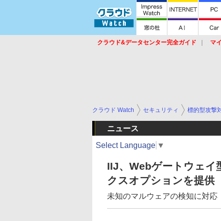
クラウド&データセンター完全ガイド
マ
サービス
セキュリティ
ネットワーク
スイッチ
ルータ
導入事例
イベ
クラウド Watch
セキュリティ
標的型攻撃
ニュース
Select Language
▼
IIJ、Webゲートウ
クスオプションを提供
未知のマルウェアの検知に対応