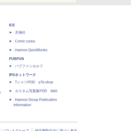
ICE
天海社
ス
Comic curea
impress QuickBooks
PUBFUN
パブファンセルフ
IPGネットワーク
TシャツPOD pTa.shop
カスタム写真集POD fabli
e
Impress Group Publication
Information
インプレスグループ
特定商取引法に基づく表示