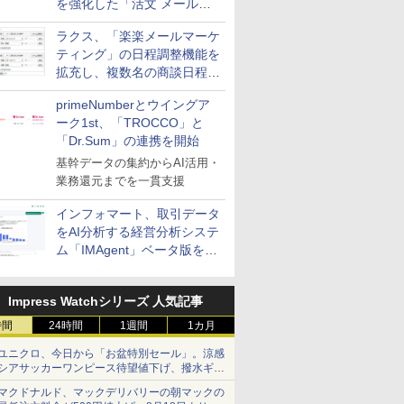
を強化した「活文 メール誤
送信防止アドインサービス」
ラクス、「楽楽メールマーケ
を提供
ティング」の日程調整機能を
拡充し、複数名の商談日程調
整を効率化
primeNumberとウイングア
ーク1st、「TROCCO」と
「Dr.Sum」の連携を開始
基幹データの集約からAI活用・
業務還元までを一貫支援
インフォマート、取引データ
をAI分析する経営分析システ
ム「IMAgent」ベータ版を提
供
Impress Watchシリーズ 人気記事
時間
24時間
1週間
1カ月
ユニクロ、今日から「お盆特別セール」。涼感
シアサッカーワンピース待望値下げ、撥水ギア
ショーツは1990円に
マクドナルド、マックデリバリーの朝マックの