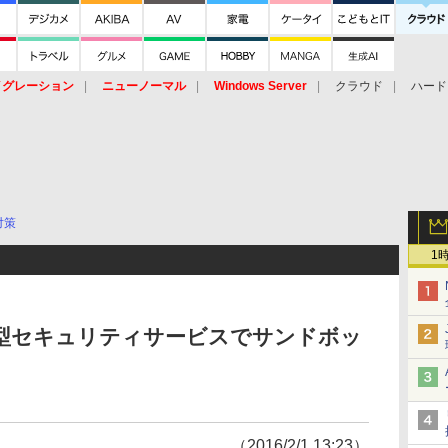
イグレーション
ニューノーマル
Windows Server
クラウド
ハード
トピック
ストレージ（HW）
オープンソース
SaaS
標的型
ント
対策
1
ェイ型セキュリティサービスでサンドボッ
（2016/2/1 13:23）