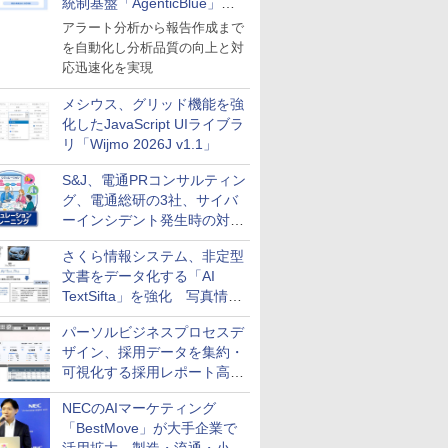
統制基盤「AgenticBlue」を
導入
アラート分析から報告作成まで
を自動化し分析品質の向上と対
応迅速化を実現
メシウス、グリッド機能を強
化したJavaScript UIライブラ
リ「Wijmo 2026J v1.1」
S&J、電通PRコンサルティン
グ、電通総研の3社、サイバ
ーインシデント発生時の対応
と危機管理広報を一体的に訓
さくら情報システム、非定型
練するプログラムを提供
文書をデータ化する「AI
TextSifta」を強化 写真情報
のデータ化などに対応
パーソルビジネスプロセスデ
ザイン、採用データを集約・
可視化する採用レポート高速
化サービスを提供
NECのAIマーケティング
「BestMove」が大手企業で