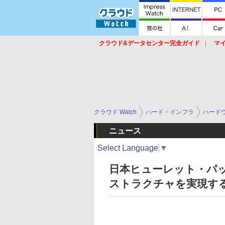
クラウド&データセンター完全ガイド
マ
サービス
セキュリティ
ネットワーク
スイッチ
ルータ
導入事例
イベ
クラウド Watch
ハード・インフラ
ハード
ニュース
Select Language
▼
日本ヒューレット・パ
ストラクチャを実現するプ