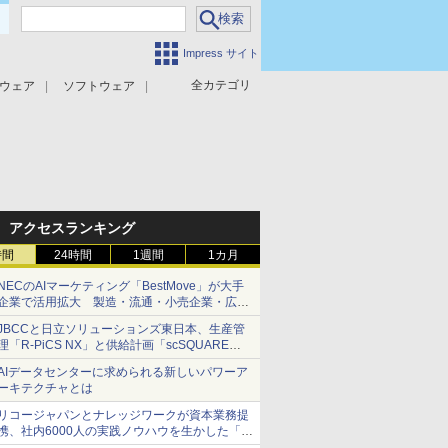
Impress サイト
全カテゴリ
ウェア
ソフトウェア
攻撃対策
マルウェア対策
アクセスランキング
時間
24時間
1週間
1カ月
NECのAIマーケティング「BestMove」が大手
企業で活用拡大 製造・流通・小売企業・広告
代理店などが実装フェーズへ
JBCCと日立ソリューションズ東日本、生産管
理「R-PiCS NX」と供給計画「scSQUARE
ISP」の連携サービスを提供開始
AIデータセンターに求められる新しいパワーア
ーキテクチャとは
リコージャパンとナレッジワークが資本業務提
携、社内6000人の実践ノウハウを生かした「AI
商談記録 for RICOH」を展開へ