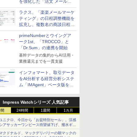
を強化した「活文 メール誤
送信防止アドインサービス」
ラクス、「楽楽メールマーケ
を提供
ティング」の日程調整機能を
拡充し、複数名の商談日程調
整を効率化
primeNumberとウイングア
ーク1st、「TROCCO」と
「Dr.Sum」の連携を開始
基幹データの集約からAI活用・
業務還元までを一貫支援
インフォマート、取引データ
をAI分析する経営分析システ
ム「IMAgent」ベータ版を提
供
Impress Watchシリーズ 人気記事
時間
24時間
1週間
1カ月
ユニクロ、今日から「お盆特別セール」。涼感
シアサッカーワンピース待望値下げ、撥水ギア
ショーツは1990円に
マクドナルド、マックデリバリーの朝マックの