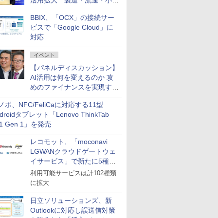
活用拡大 製造・流通・小売
企業・広告代理店などが実装
BBIX、「OCX」の接続サー
フェーズへ
ビスで「Google Cloud」に
対応
イベント
【パネルディスカッション】
AI活用は何を変えるのか 攻
めのファイナンスを実現する
業務設計とマインドセット変
ノボ、NFC/FeliCaに対応する11型
革
droidタブレット「Lenovo ThinkTab
11 Gen 1」を発売
レコモット、「moconavi
LGWANクラウドゲートウェ
イサービス」で新たに5種類
のサービスと連携開始
利用可能サービスは計102種類
に拡大
日立ソリューションズ、新
Outlookに対応し誤送信対策