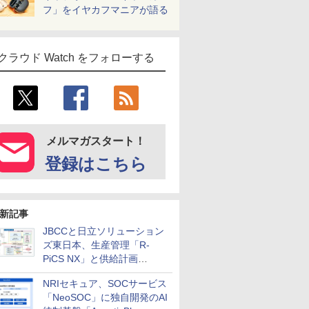
フ」をイヤカフマニアが語る
クラウド Watch をフォローする
メルマガスタート！
登録はこちら
新記事
JBCCと日立ソリューション
ズ東日本、生産管理「R-
PiCS NX」と供給計画
「scSQUARE ISP」の連携サ
NRIセキュア、SOCサービス
ービスを提供開始
「NeoSOC」に独自開発のAI