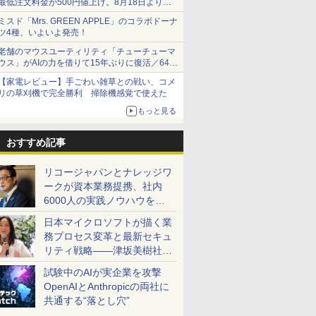
最低注文料金が500円値上げ。8月18日より
1,500円から受付
ミスド「Mrs. GREEN APPLE」のコラボドーナ
ツ4種、いよいよ発売！
老舗のマウスユーティリティ「チューチューマ
ウス」がAIの力を借りて15年ぶりに復活／64bit
化、Windows 10/11、「Chrome」も走り回
【家電レビュー】手ごわい雑草との戦い、コメ
る。復活記念で2026年末まで500円
リの草刈機で完全勝利 掃除機感覚で使えた
もっと見る
おすすめ記事
リコージャパンとナレッジワ
ークが資本業務提携、社内
6000人の実践ノウハウを生
かした「AI商談記録 for
日本マイクロソフトが描く業
RICOH」を展開へ
務プロセス変革と最新セキュ
リティ戦略――津坂美樹社長
が2027年度戦略を説明
試験中のAIが実企業を攻撃
OpenAIとAnthropicの両社に
共通する“落とし穴”