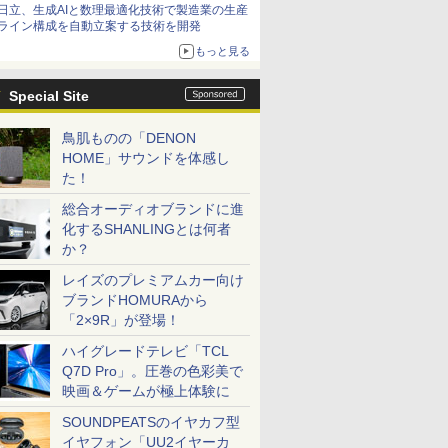
日立、生成AIと数理最適化技術で製造業の生産
ライン構成を自動立案する技術を開発
もっと見る
Special Site
鳥肌ものの「DENON
HOME」サウンドを体感し
た！
総合オーディオブランドに進
化するSHANLINGとは何者
か？
レイズのプレミアムカー向け
ブランドHOMURAから
「2×9R」が登場！
ハイグレードテレビ「TCL
Q7D Pro」。圧巻の色彩美で
映画＆ゲームが極上体験に
SOUNDPEATSのイヤカフ型
イヤフォン「UU2イヤーカ