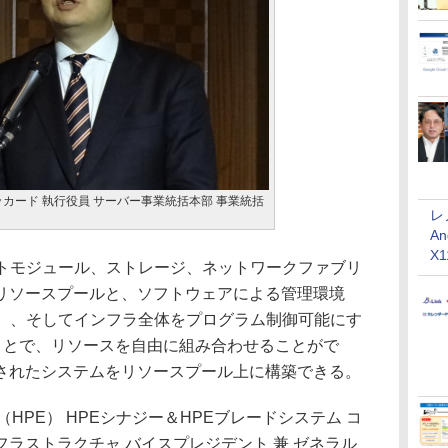
カード 執行役員 サーバー事業統括本部 事業統括
レ
An
X
ピュートモジュール、ストレージ、ネットワークファブリ
リソースプールと、ソフトウェアによる管理環境
telligence）、そしてインフラ全体をプログラム制御可能にす
ることで、リソースを自由に組み合わせることがで
されたシステムをリソースプール上に構築できる。
rprise（HPE） HPEシナジー＆HPEブレードシステム コ
ラストラクチャ バイスプレジデント 兼 ゼネラル