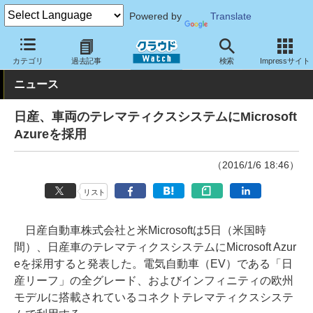
Powered by
Translate
クラウド Watch
トピック
導入事例
クラウド
カテゴリ
過去記事
検索
Impressサイト
ニュース
日産、車両のテレマティクスシステムにMicrosoft
Azureを採用
（2016/1/6 18:46）
リスト
日産自動車株式会社と米Microsoftは5日（米国時
間）、日産車のテレマティクスシステムにMicrosoft Azur
eを採用すると発表した。電気自動車（EV）である「日
産リーフ」の全グレード、およびインフィニティの欧州
モデルに搭載されているコネクトテレマティクスシステ