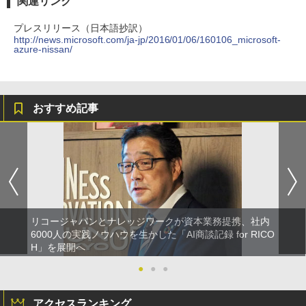
関連リンク
プレスリリース（日本語抄訳）
http://news.microsoft.com/ja-jp/2016/01/06/160106_microsoft-
azure-nissan/
おすすめ記事
リコージャパンとナレッジワークが資本業務提携、社内
6000人の実践ノウハウを生かした「AI商談記録 for RICO
H」を展開へ
●
●
●
アクセスランキング