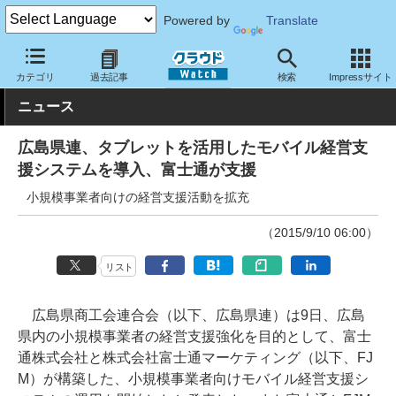
Powered by
Translate
クラウド Watch
トピック
導入事例
その他
カテゴリ
過去記事
検索
Impressサイト
ニュース
広島県連、タブレットを活用したモバイル経営支
援システムを導入、富士通が支援
小規模事業者向けの経営支援活動を拡充
（2015/9/10 06:00）
リスト
広島県商工会連合会（以下、広島県連）は9日、広島
県内の小規模事業者の経営支援強化を目的として、富士
通株式会社と株式会社富士通マーケティング（以下、FJ
M）が構築した、小規模事業者向けモバイル経営支援シ