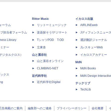
Rittor Music
イカロス出版
dフォーラム
リットーミュージック
AIRLINEweb
ップ担当者フォーラム
楽器探そう!デジマート
Jディフェンスニュー
ness Library
TシャツPOD T-OD
通訳翻訳ジャーナル
セミナー
立東舎
JレスキューWeb
 X（デジタルクロス）
山と溪谷社
イカロスアカデミー
山と溪谷オンライン
MdN
CLIMBING-NET
MdN Books
ブックス
近代科学社
MdN Design Interactiv
ing
近代科学社Digital
テックリブ
TechLib
広告掲載のご案内
編集部へのご連絡
プライバシーポリシー
会社概要