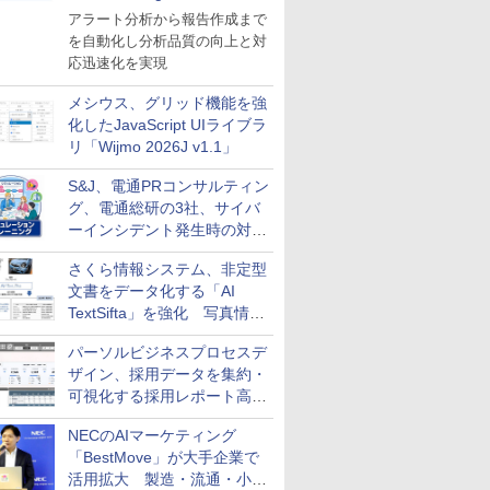
導入
アラート分析から報告作成まで
を自動化し分析品質の向上と対
応迅速化を実現
メシウス、グリッド機能を強
化したJavaScript UIライブラ
リ「Wijmo 2026J v1.1」
S&J、電通PRコンサルティン
グ、電通総研の3社、サイバ
ーインシデント発生時の対応
と危機管理広報を一体的に訓
さくら情報システム、非定型
練するプログラムを提供
文書をデータ化する「AI
TextSifta」を強化 写真情報
のデータ化などに対応
パーソルビジネスプロセスデ
ザイン、採用データを集約・
可視化する採用レポート高速
化サービスを提供
NECのAIマーケティング
「BestMove」が大手企業で
活用拡大 製造・流通・小売