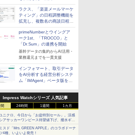
送信防止アドインサービス」
ラクス、「楽楽メールマーケ
を提供
ティング」の日程調整機能を
拡充し、複数名の商談日程調
整を効率化
primeNumberとウイングア
ーク1st、「TROCCO」と
「Dr.Sum」の連携を開始
基幹データの集約からAI活用・
業務還元までを一貫支援
インフォマート、取引データ
をAI分析する経営分析システ
ム「IMAgent」ベータ版を提
供
Impress Watchシリーズ 人気記事
時間
24時間
1週間
1カ月
ユニクロ、今日から「お盆特別セール」。涼感
シアサッカーワンピース待望値下げ、撥水ギア
ショーツは1990円に
ミスド「Mrs. GREEN APPLE」のコラボドーナ
ツ4種、いよいよ発売！