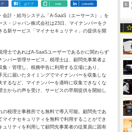
ェア
はてブ
note
LinkedIn
計・給与システム「A-SaaS（エーサース）」を
ース・ジャパン株式会社は23日、マイナンバーをク
きる新サービス「マイナセキュリティ」の提供を開
士であればA-SaaSユーザーであるかに関わらず
ナンバー管理サービス。税理士は、顧問先事業者よ
収集・管理し、税務申告に利用する立場にあり、
手元に届いたタイミングでマイナンバーを収集しな
失するなど、マイナンバーを適時に収集できなくな
理士からの声を受け、サービスの早期提供を開始し
の税理士事務所でも無料で導入可能。顧問先であ
てマイナセキュリティを無料で利用することができ
キュリティを利用して顧問先事業者の従業員に固有