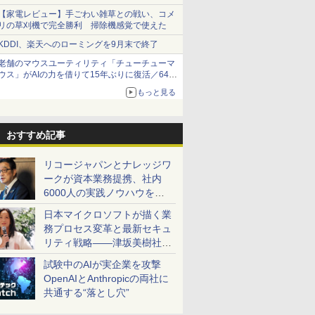
【家電レビュー】手ごわい雑草との戦い、コメ
リの草刈機で完全勝利 掃除機感覚で使えた
KDDI、楽天へのローミングを9月末で終了
老舗のマウスユーティリティ「チューチューマ
ウス」がAIの力を借りて15年ぶりに復活／64bit
化、Windows 10/11、「Chrome」も走り回
もっと見る
る。復活記念で2026年末まで500円
おすすめ記事
リコージャパンとナレッジワ
ークが資本業務提携、社内
6000人の実践ノウハウを生
かした「AI商談記録 for
日本マイクロソフトが描く業
RICOH」を展開へ
務プロセス変革と最新セキュ
リティ戦略――津坂美樹社長
が2027年度戦略を説明
試験中のAIが実企業を攻撃
OpenAIとAnthropicの両社に
共通する“落とし穴”