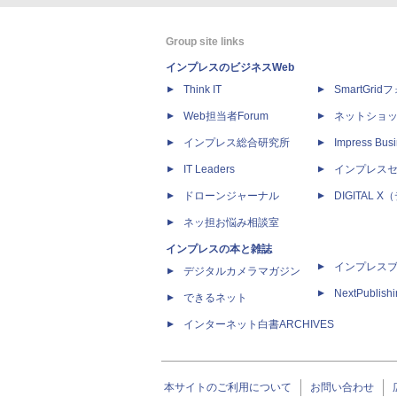
Group site links
インプレスのビジネスWeb
Think IT
SmartGri
Web担当者Forum
ネットショ
インプレス総合研究所
Impress Busi
IT Leaders
インプレス
ドローンジャーナル
DIGITAL
ネッ担お悩み相談室
インプレスの本と雑誌
インプレス
デジタルカメラマガジン
NextPublish
できるネット
インターネット白書ARCHIVES
本サイトのご利用について
お問い合わせ