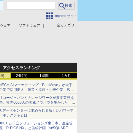
Impress サイト
全カテゴリ
ウェア
ソフトウェア
攻撃対策
マルウェア対策
アクセスランキング
時間
24時間
1週間
1カ月
NECのAIマーケティング「BestMove」が大手
企業で活用拡大 製造・流通・小売企業・広告
代理店などが実装フェーズへ
リコージャパンとナレッジワークが資本業務提
携、社内6000人の実践ノウハウを生かした「AI
商談記録 for RICOH」を展開へ
AIデータセンターに求められる新しいパワーア
ーキテクチャとは
JBCCと日立ソリューションズ東日本、生産管
理「R-PiCS NX」と供給計画「scSQUARE
ISP」の連携サービスを提供開始