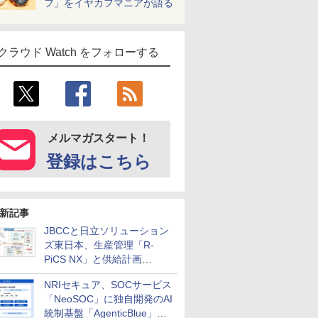
フ」をイヤカフマニアが語る
クラウド Watch をフォローする
メルマガスタート！
登録はこちら
新記事
JBCCと日立ソリューション
ズ東日本、生産管理「R-
PiCS NX」と供給計画
「scSQUARE ISP」の連携サ
NRIセキュア、SOCサービス
ービスを提供開始
「NeoSOC」に独自開発のAI
統制基盤「AgenticBlue」を