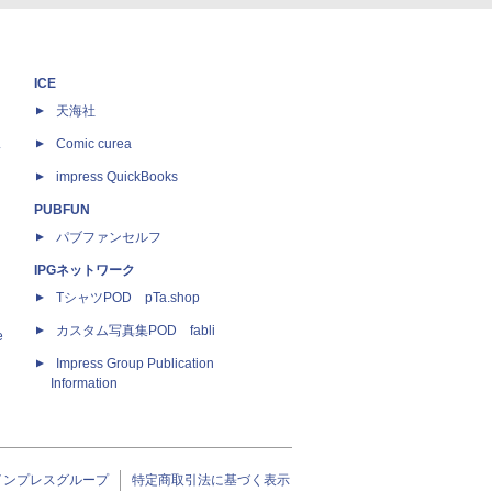
ICE
天海社
ス
Comic curea
impress QuickBooks
PUBFUN
パブファンセルフ
IPGネットワーク
TシャツPOD pTa.shop
カスタム写真集POD fabli
e
Impress Group Publication
Information
インプレスグループ
特定商取引法に基づく表示