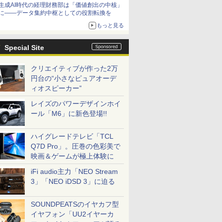
生成AI時代の経理財務部は「価値創出の中核」
に――データ集約中枢としての役割転換を
もっと見る
Special Site
クリエイティブが作った2万
円台の“小さなピュアオーデ
ィオスピーカー”
レイズのパワーデザインホイ
ール「M6」に新色登場!!
ハイグレードテレビ「TCL
Q7D Pro」。圧巻の色彩美で
映画＆ゲームが極上体験に
iFi audio主力「NEO Stream
3」「NEO iDSD 3」に迫る
SOUNDPEATSのイヤカフ型
イヤフォン「UU2イヤーカ