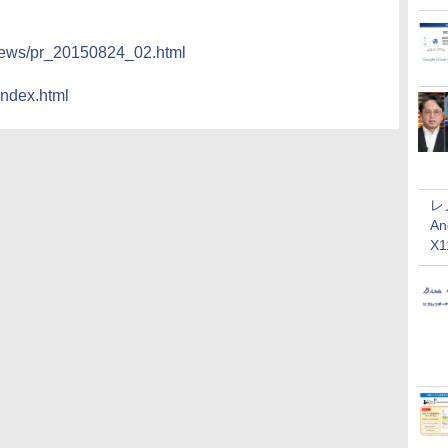
/news/pr_20150824_02.html
ndex.html
レ
An
X