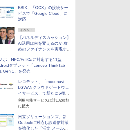
企業・広告代理店などが実装
BBIX、「OCX」の接続サー
フェーズへ
ビスで「Google Cloud」に
対応
イベント
【パネルディスカッション】
AI活用は何を変えるのか 攻
めのファイナンスを実現する
業務設計とマインドセット変
ノボ、NFC/FeliCaに対応する11型
革
droidタブレット「Lenovo ThinkTab
11 Gen 1」を発売
レコモット、「moconavi
LGWANクラウドゲートウェ
イサービス」で新たに5種類
のサービスと連携開始
利用可能サービスは計102種類
に拡大
日立ソリューションズ、新
Outlookに対応し誤送信対策
を強化した「活文 メール誤