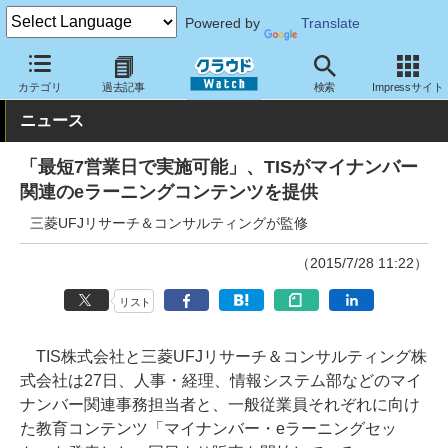
Powered by
Translate
クラウド Watch
サービス・ソフト
サービス
教育・トレーニン
カテゴリ
過去記事
検索
Impressサイト
ニュース
「最短7営業日で実施可能」、TISがマイナンバー
関連のeラーニングコンテンツを提供
三菱UFJリサーチ＆コンサルティングが監修
（2015/7/28 11:22）
リスト
TIS株式会社と三菱UFJリサーチ＆コンサルティング株
式会社は27日、人事・経理、情報システム部などのマイ
ナンバー関連事務担当者と、一般従業員それぞれに向け
た教育コンテンツ「マイナンバー・eラーニングセッ