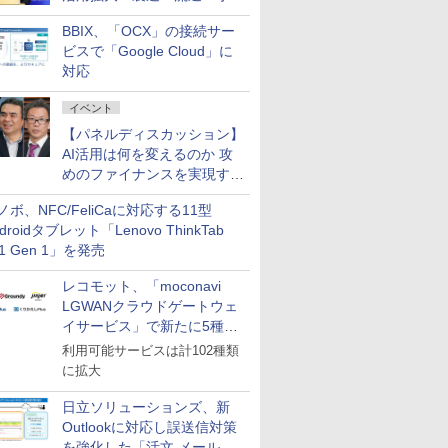
企業・広告代理店などが実装
BBIX、「OCX」の接続サー
フェーズへ
ビスで「Google Cloud」に
対応
イベント
【パネルディスカッション】
AI活用は何を変えるのか 攻
めのファイナンスを実現する
業務設計とマインドセット変
ノボ、NFC/FeliCaに対応する11型
革
droidタブレット「Lenovo ThinkTab
11 Gen 1」を発売
レコモット、「moconavi
LGWANクラウドゲートウェ
イサービス」で新たに5種類
のサービスと連携開始
利用可能サービスは計102種類
に拡大
日立ソリューションズ、新
Outlookに対応し誤送信対策
を強化した「活文 メール誤