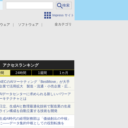
Impress サイト
全カテゴリ
ウェア
ソフトウェア
攻撃対策
マルウェア対策
アクセスランキング
時間
24時間
1週間
1カ月
NECのAIマーケティング「BestMove」が大手
企業で活用拡大 製造・流通・小売企業・広告
代理店などが実装フェーズへ
AIデータセンターに求められる新しいパワーア
ーキテクチャとは
日立、生成AIと数理最適化技術で製造業の生産
ライン構成を自動立案する技術を開発
生成AI時代の経理財務部は「価値創出の中核」
に――データ集約中枢としての役割転換を