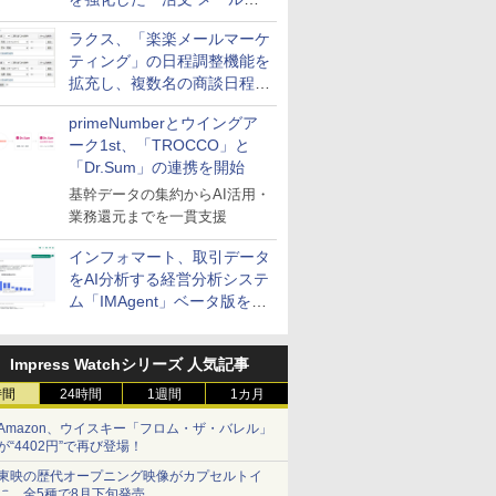
送信防止アドインサービス」
ラクス、「楽楽メールマーケ
を提供
ティング」の日程調整機能を
拡充し、複数名の商談日程調
整を効率化
primeNumberとウイングア
ーク1st、「TROCCO」と
「Dr.Sum」の連携を開始
基幹データの集約からAI活用・
業務還元までを一貫支援
インフォマート、取引データ
をAI分析する経営分析システ
ム「IMAgent」ベータ版を提
供
Impress Watchシリーズ 人気記事
時間
24時間
1週間
1カ月
Amazon、ウイスキー「フロム・ザ・バレル」
が“4402円”で再び登場！
東映の歴代オープニング映像がカプセルトイ
に。全5種で8月下旬発売