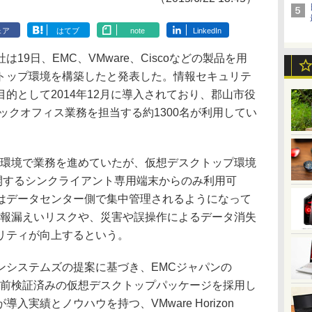
ェア
はてブ
note
LinkedIn
9日、EMC、VMware、Ciscoなどの製品を用
トップ環境を構築したと発表した。情報セキュリテ
的として2014年12月に導入されており、郡山市役
バックオフィス業務を担当する約1300名が利用してい
環境で業務を進めていたが、仮想デスクトップ環境
展開するシンクライアント専用端末からのみ利用可
はデータセンター側で集中管理されるようになって
情報漏えいリスクや、災害や誤操作によるデータ消失
リティが向上するという。
システムズの提案に基づき、EMCジャパンの
事前検証済みの仮想デスクトップパッケージを採用し
実績とノウハウを持つ、VMware Horizon