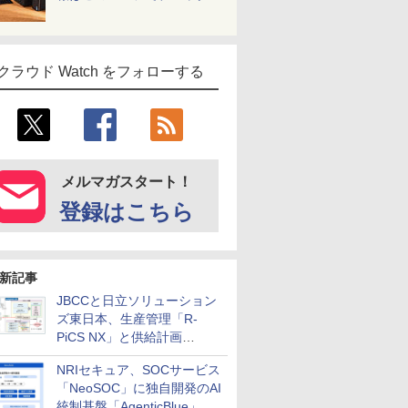
クラウド Watch をフォローする
メルマガスタート！
登録はこちら
新記事
JBCCと日立ソリューション
ズ東日本、生産管理「R-
PiCS NX」と供給計画
「scSQUARE ISP」の連携サ
NRIセキュア、SOCサービス
ービスを提供開始
「NeoSOC」に独自開発のAI
統制基盤「AgenticBlue」を