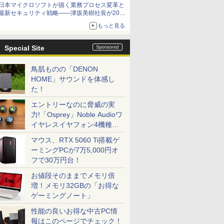
日本マイクロソフトが描く業務プロセス変革と
最新セキュリティ戦略――津坂美樹社長が2027
年度戦略を説明
もっと見る
Special Site
鳥肌ものの「DENON
HOME」サウンドを体感し
た！
エントリーなのに脅威の実
力!「Osprey」Noble Audioワ
イヤレスイヤフォン4機種を
一気に聴く
マウス、RTX 5060 Ti搭載ゲ
ーミングPCが7万5,000円オ
フで30万円台！
お値段そのままでメモリ倍
増！メモリ32GBの「お得な
ゲーミングノート」
性能の良いお得な中古PC情
報はこのページでチェック！