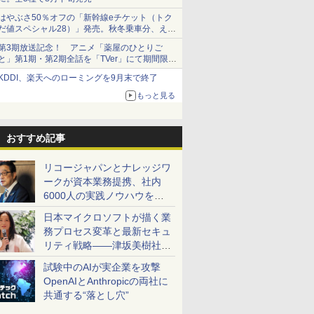
はやぶさ50％オフの「新幹線eチケット（トク
だ値スペシャル28）」発売。秋冬乗車分、えき
ねっと限定
第3期放送記念！ アニメ「薬屋のひとりご
と」第1期・第2期全話を「TVer」にて期間限定
で順次無料配信開始
KDDI、楽天へのローミングを9月末で終了
もっと見る
おすすめ記事
リコージャパンとナレッジワ
ークが資本業務提携、社内
6000人の実践ノウハウを生
かした「AI商談記録 for
日本マイクロソフトが描く業
RICOH」を展開へ
務プロセス変革と最新セキュ
リティ戦略――津坂美樹社長
が2027年度戦略を説明
試験中のAIが実企業を攻撃
OpenAIとAnthropicの両社に
共通する“落とし穴”