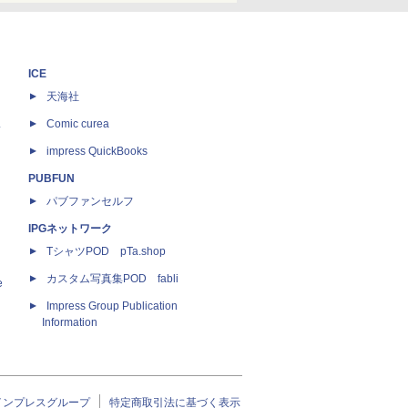
ICE
天海社
ス
Comic curea
impress QuickBooks
PUBFUN
パブファンセルフ
IPGネットワーク
TシャツPOD pTa.shop
カスタム写真集POD fabli
e
Impress Group Publication
Information
インプレスグループ
特定商取引法に基づく表示