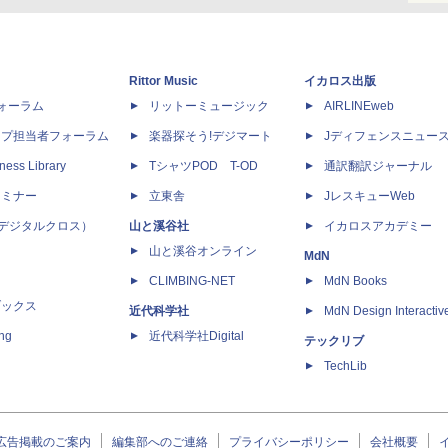
Rittor Music
イカロス出版
dフォーラム
リットーミュージック
AIRLINEweb
ップ担当者フォーラム
楽器探そう!デジマート
Jディフェンスニュー
ness Library
TシャツPOD T-OD
通訳翻訳ジャーナル
セミナー
立東舎
JレスキューWeb
 X（デジタルクロス）
山と溪谷社
イカロスアカデミー
山と溪谷オンライン
MdN
CLIMBING-NET
MdN Books
ブックス
近代科学社
MdN Design Interactiv
ing
近代科学社Digital
テックリブ
TechLib
広告掲載のご案内
編集部へのご連絡
プライバシーポリシー
会社概要