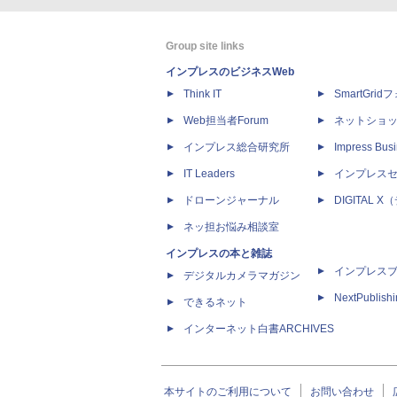
Group site links
インプレスのビジネスWeb
Think IT
SmartGri
Web担当者Forum
ネットショ
インプレス総合研究所
Impress Busi
IT Leaders
インプレス
ドローンジャーナル
DIGITAL
ネッ担お悩み相談室
インプレスの本と雑誌
インプレス
デジタルカメラマガジン
NextPublish
できるネット
インターネット白書ARCHIVES
本サイトのご利用について
お問い合わせ