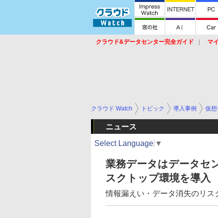
クラウド&データセンター完全ガイド
マ
サービス
セキュリティ
ネットワーク
スイッチ
ルータ
導入事例
イベ
クラウド Watch
トピック
導入事例
仮想
ニュース
Select Language
▼
業務データはデータセ
スクトップ環境を導入
情報漏えい・データ消失のリス