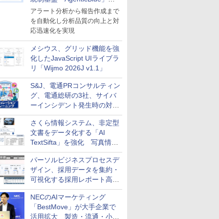
導入
アラート分析から報告作成まで
を自動化し分析品質の向上と対
応迅速化を実現
メシウス、グリッド機能を強
化したJavaScript UIライブラ
リ「Wijmo 2026J v1.1」
S&J、電通PRコンサルティン
グ、電通総研の3社、サイバ
ーインシデント発生時の対応
と危機管理広報を一体的に訓
さくら情報システム、非定型
練するプログラムを提供
文書をデータ化する「AI
TextSifta」を強化 写真情報
のデータ化などに対応
パーソルビジネスプロセスデ
ザイン、採用データを集約・
可視化する採用レポート高速
化サービスを提供
NECのAIマーケティング
「BestMove」が大手企業で
活用拡大 製造・流通・小売