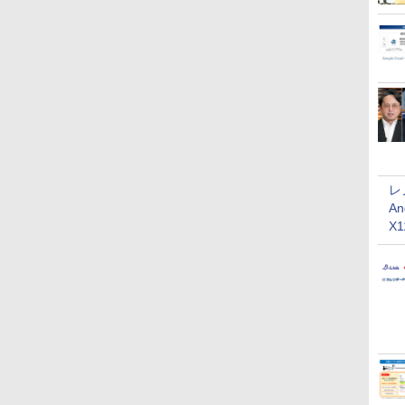
レ
An
X