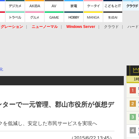
イグレーション
ニューノーマル
Windows Server
クラウド
ハード
トピック
ストレージ（HW）
オープンソース
SaaS
標的型
ント
化
1
ンターで一元管理、郡山市役所が仮想デ
クを低減し、安定した市民サービスを実現へ
（2015/6/22 13:45）