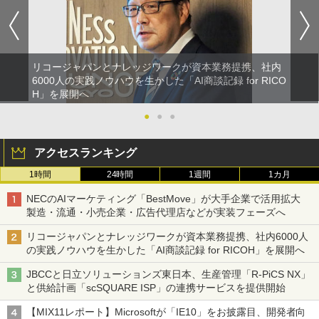
リコージャパンとナレッジワークが資本業務提携、社内
6000人の実践ノウハウを生かした「AI商談記録 for RICO
H」を展開へ
●
●
●
アクセスランキング
1時間
24時間
1週間
1カ月
NECのAIマーケティング「BestMove」が大手企業で活用拡大
製造・流通・小売企業・広告代理店などが実装フェーズへ
リコージャパンとナレッジワークが資本業務提携、社内6000人
の実践ノウハウを生かした「AI商談記録 for RICOH」を展開へ
JBCCと日立ソリューションズ東日本、生産管理「R-PiCS NX」
と供給計画「scSQUARE ISP」の連携サービスを提供開始
【MIX11レポート】Microsoftが「IE10」をお披露目、開発者向