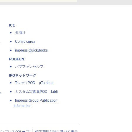
ICE
天海社
ス
Comic curea
impress QuickBooks
PUBFUN
パブファンセルフ
IPGネットワーク
TシャツPOD pTa.shop
カスタム写真集POD fabli
e
Impress Group Publication
Information
インプレスグループ
特定商取引法に基づく表示