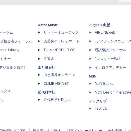
Rittor Music
イカロス出版
dフォーラム
リットーミュージック
AIRLINEweb
ップ担当者フォーラム
楽器探そう!デジマート
Jディフェンスニュー
ness Library
TシャツPOD T-OD
通訳翻訳ジャーナル
セミナー
立東舎
JレスキューWeb
 X（デジタルクロス）
山と溪谷社
イカロスアカデミー
山と溪谷オンライン
MdN
CLIMBING-NET
MdN Books
ブックス
近代科学社
MdN Design Interactiv
ing
近代科学社Digital
テックリブ
TechLib
広告掲載のご案内
編集部へのご連絡
プライバシーポリシー
会社概要