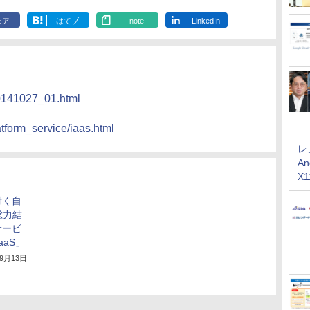
ェア
はてブ
note
LinkedIn
20141027_01.html
atform_service/iaas.html
レ
An
X
付く自
総力結
サービ
IaaS」
年9月13日