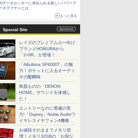
AIデータセンターに求められる新しいパワーア
ーキテクチャとは
もっと見る
Special Site
レイズのプレミアムカー向け
ブランドHOMURAから
「2×9R」が登場！
「A&ultima SP4000T」の魅
力！ポケットに入るオーディ
オの醍醐味
鳥肌ものの「DENON
HOME」サウンドを体感し
た！
エントリーなのに脅威の実
力!「Osprey」Noble Audioワ
イヤレスイヤフォン4機種を
一気に聴く
お値段そのままでメモリ倍
増！メモリ32GBの「お得な