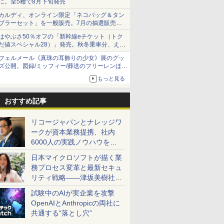
に。全5種で8月下旬発売
カルディ、オンライン限定「ネコバッグ＆タン
ブラーセット」を一般販売。7月の抽選販売の
当選無効分
はやぶさ50％オフの「新幹線eチケット（トク
だ値スペシャル28）」発売。秋冬乗車分、えき
ねっと限定
フェルメール《真珠の耳飾りの少女》展のグッ
ズ公開。図録/ミッフィー/葬送のフリーレンほ
か、注目ブランドコラボが実現
もっと見る
おすすめ記事
リコージャパンとナレッジワ
ークが資本業務提携、社内
6000人の実践ノウハウを生
かした「AI商談記録 for
日本マイクロソフトが描く業
RICOH」を展開へ
務プロセス変革と最新セキュ
リティ戦略――津坂美樹社長
が2027年度戦略を説明
試験中のAIが実企業を攻撃
OpenAIとAnthropicの両社に
共通する“落とし穴”