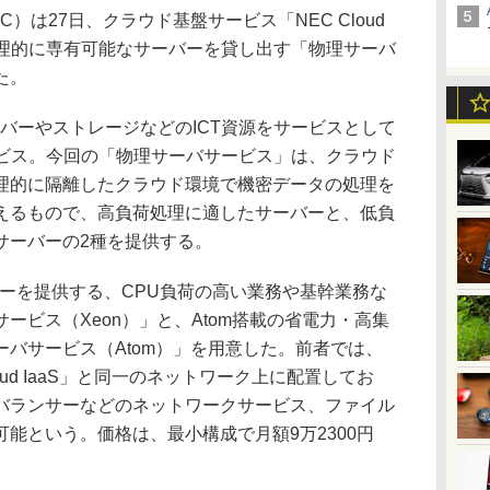
は27日、クラウド基盤サービス「NEC Cloud
物理的に専有可能なサーバーを貸し出す「物理サーバ
た。
、サーバーやストレージなどのICT資源をサービスとして
ービス。今回の「物理サーバサービス」は、クラウド
理的に隔離したクラウド環境で機密データの処理を
えるもので、高負荷処理に適したサーバーと、低負
サーバーの2種を提供する。
ーを提供する、CPU負荷の高い業務や基幹業務な
ービス（Xeon）」と、Atom搭載の省電力・高集
バサービス（Atom）」を用意した。前者では、
loud IaaS」と同一のネットワーク上に配置してお
バランサーなどのネットワークサービス、ファイル
能という。価格は、最小構成で月額9万2300円