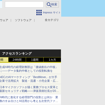
Impress サイト
全カテゴリ
ウェア
ソフトウェア
攻撃対策
マルウェア対策
アクセスランキング
時間
24時間
1週間
1カ月
生成AI時代の経理財務部は「価値創出の中核」
に――データ集約中枢としての役割転換を
NECのAIマーケティング「BestMove」が大手
企業で活用拡大 製造・流通・小売企業・広告
代理店などが実装フェーズへ
日本マイクロソフトが描く業務プロセス変革と
最新セキュリティ戦略――津坂美樹社長が2027
年度戦略を説明
AI時代に進化する経理部門の役割とは何か 業
務のすみ分けとAI活用から考える次世代ファイ
ナンス戦略