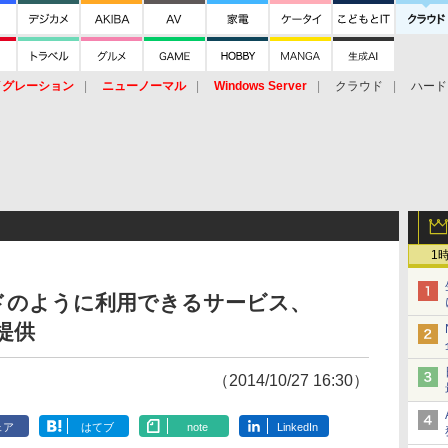
イグレーション
ニューノーマル
Windows Server
クラウド
ハード
トピック
ストレージ（HW）
オープンソース
SaaS
標的型
ント
1
ドのように利用できるサービス、
で提供
（2014/10/27 16:30）
ェア
はてブ
note
LinkedIn