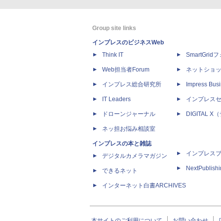
Group site links
インプレスのビジネスWeb
Think IT
SmartGri
Web担当者Forum
ネットショ
インプレス総合研究所
Impress Busi
IT Leaders
インプレス
ドローンジャーナル
DIGITAL
ネッ担お悩み相談室
インプレスの本と雑誌
インプレス
デジタルカメラマガジン
NextPublish
できるネット
インターネット白書ARCHIVES
本サイトのご利用について
お問い合わせ