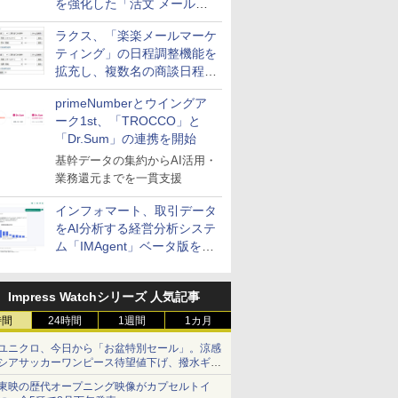
を強化した「活文 メール誤
送信防止アドインサービス」
ラクス、「楽楽メールマーケ
を提供
ティング」の日程調整機能を
拡充し、複数名の商談日程調
整を効率化
primeNumberとウイングア
ーク1st、「TROCCO」と
「Dr.Sum」の連携を開始
基幹データの集約からAI活用・
業務還元までを一貫支援
インフォマート、取引データ
をAI分析する経営分析システ
ム「IMAgent」ベータ版を提
供
Impress Watchシリーズ 人気記事
時間
24時間
1週間
1カ月
ユニクロ、今日から「お盆特別セール」。涼感
シアサッカーワンピース待望値下げ、撥水ギア
ショーツは1990円に
東映の歴代オープニング映像がカプセルトイ