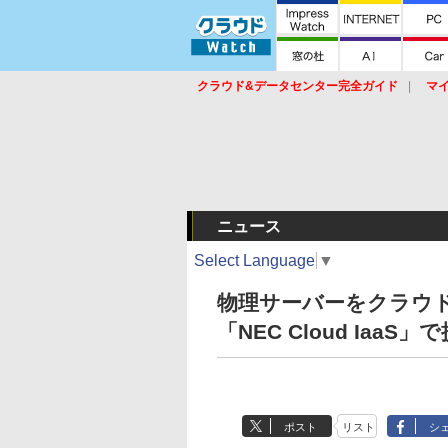
クラウド&データセンター完全ガイド
マ
サービス
セキュリティ
ネットワーク
スイッチ
ルータ
導入事例
イベ
ニュース
Select Language
▼
物理サーバーをクラウ
「NEC Cloud IaaS」
ポスト
リスト
シ