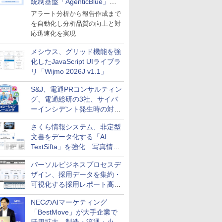
統制基盤「AgenticBlue」を
導入
アラート分析から報告作成まで
を自動化し分析品質の向上と対
応迅速化を実現
メシウス、グリッド機能を強
化したJavaScript UIライブラ
リ「Wijmo 2026J v1.1」
S&J、電通PRコンサルティン
グ、電通総研の3社、サイバ
ーインシデント発生時の対応
と危機管理広報を一体的に訓
さくら情報システム、非定型
練するプログラムを提供
文書をデータ化する「AI
TextSifta」を強化 写真情報
のデータ化などに対応
パーソルビジネスプロセスデ
ザイン、採用データを集約・
可視化する採用レポート高速
化サービスを提供
NECのAIマーケティング
「BestMove」が大手企業で