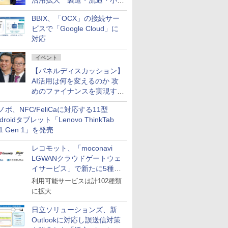
活用拡大 製造・流通・小売
企業・広告代理店などが実装
BBIX、「OCX」の接続サー
フェーズへ
ビスで「Google Cloud」に
対応
イベント
【パネルディスカッション】
AI活用は何を変えるのか 攻
めのファイナンスを実現する
業務設計とマインドセット変
ノボ、NFC/FeliCaに対応する11型
革
droidタブレット「Lenovo ThinkTab
11 Gen 1」を発売
レコモット、「moconavi
LGWANクラウドゲートウェ
イサービス」で新たに5種類
のサービスと連携開始
利用可能サービスは計102種類
に拡大
日立ソリューションズ、新
Outlookに対応し誤送信対策