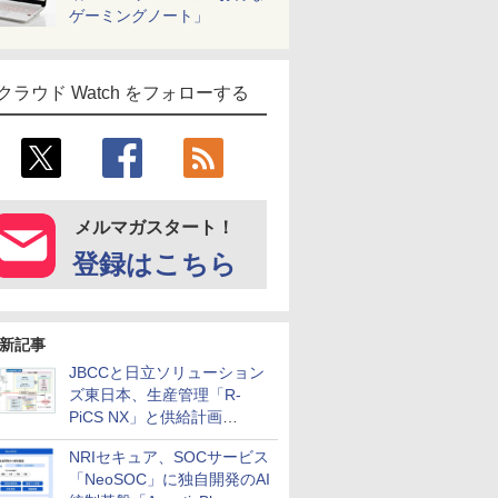
ゲーミングノート」
クラウド Watch をフォローする
メルマガスタート！
登録はこちら
新記事
JBCCと日立ソリューション
ズ東日本、生産管理「R-
PiCS NX」と供給計画
「scSQUARE ISP」の連携サ
NRIセキュア、SOCサービス
ービスを提供開始
「NeoSOC」に独自開発のAI