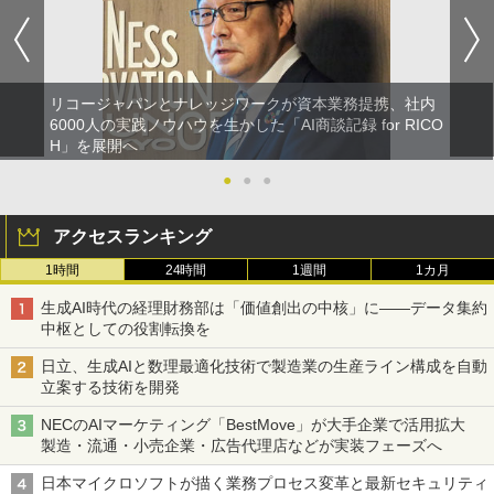
リコージャパンとナレッジワークが資本業務提携、社内
6000人の実践ノウハウを生かした「AI商談記録 for RICO
H」を展開へ
●
●
●
アクセスランキング
1時間
24時間
1週間
1カ月
生成AI時代の経理財務部は「価値創出の中核」に――データ集約
中枢としての役割転換を
日立、生成AIと数理最適化技術で製造業の生産ライン構成を自動
立案する技術を開発
NECのAIマーケティング「BestMove」が大手企業で活用拡大
製造・流通・小売企業・広告代理店などが実装フェーズへ
日本マイクロソフトが描く業務プロセス変革と最新セキュリティ