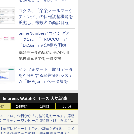
送信防止アドインサービス」
ラクス、「楽楽メールマーケ
を提供
ティング」の日程調整機能を
拡充し、複数名の商談日程調
整を効率化
primeNumberとウイングア
ーク1st、「TROCCO」と
「Dr.Sum」の連携を開始
基幹データの集約からAI活用・
業務還元までを一貫支援
インフォマート、取引データ
をAI分析する経営分析システ
ム「IMAgent」ベータ版を提
供
Impress Watchシリーズ 人気記事
時間
24時間
1週間
1カ月
ユニクロ、今日から「お盆特別セール」。涼感
シアサッカーワンピース待望値下げ、撥水ギア
ショーツは1990円に
【家電レビュー】手ごわい雑草との戦い、コメ
リの草刈機で完全勝利 掃除機感覚で使えた