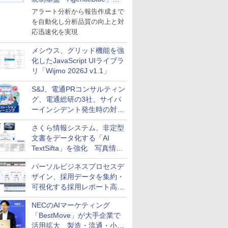
導入
アラート分析から報告作成まで
を自動化し分析品質の向上と対
応迅速化を実現
メシウス、グリッド機能を強
化したJavaScript UIライブラ
リ「Wijmo 2026J v1.1」
S&J、電通PRコンサルティン
グ、電通総研の3社、サイバ
ーインシデント発生時の対応
と危機管理広報を一体的に訓
さくら情報システム、非定型
練するプログラムを提供
文書をデータ化する「AI
TextSifta」を強化 写真情報
のデータ化などに対応
パーソルビジネスプロセスデ
ザイン、採用データを集約・
可視化する採用レポート高速
化サービスを提供
NECのAIマーケティング
「BestMove」が大手企業で
活用拡大 製造・流通・小売