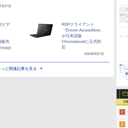
年7月17日
向けビデ
RDPクライアント
「Ericom AccessNow」
が日本語版
国内販売
Chromebookに正式対
応
年7月30日
2014年8月7日
もっと関連記事を見る
1