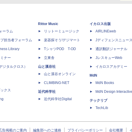
Rittor Music
イカロス出版
dフォーラム
リットーミュージック
AIRLINEweb
ップ担当者フォーラム
楽器探そう!デジマート
Jディフェンスニュー
ness Library
TシャツPOD T-OD
通訳翻訳ジャーナル
セミナー
立東舎
JレスキューWeb
 X（デジタルクロス）
山と溪谷社
イカロスアカデミー
山と溪谷オンライン
MdN
CLIMBING-NET
MdN Books
ブックス
近代科学社
MdN Design Interactiv
ing
近代科学社Digital
テックリブ
TechLib
広告掲載のご案内
編集部へのご連絡
プライバシーポリシー
会社概要