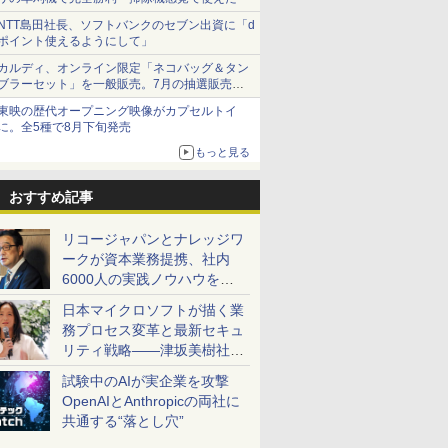
NTT島田社長、ソフトバンクのセブン出資に「d
ポイント使えるようにして」
カルディ、オンライン限定「ネコバッグ＆タン
ブラーセット」を一般販売。7月の抽選販売の
当選無効分
東映の歴代オープニング映像がカプセルトイ
に。全5種で8月下旬発売
もっと見る
おすすめ記事
リコージャパンとナレッジワ
ークが資本業務提携、社内
6000人の実践ノウハウを生
かした「AI商談記録 for
日本マイクロソフトが描く業
RICOH」を展開へ
務プロセス変革と最新セキュ
リティ戦略――津坂美樹社長
が2027年度戦略を説明
試験中のAIが実企業を攻撃
OpenAIとAnthropicの両社に
共通する“落とし穴”