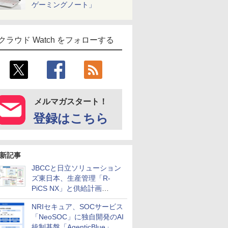
ゲーミングノート」
クラウド Watch をフォローする
メルマガスタート！
登録はこちら
新記事
JBCCと日立ソリューション
ズ東日本、生産管理「R-
PiCS NX」と供給計画
「scSQUARE ISP」の連携サ
NRIセキュア、SOCサービス
ービスを提供開始
「NeoSOC」に独自開発のAI
統制基盤「AgenticBlue」を