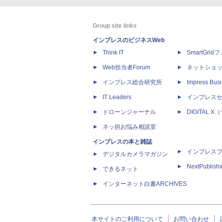
Group site links
インプレスのビジネスWeb
Think IT
SmartGri
Web担当者Forum
ネットショ
インプレス総合研究所
Impress Busi
IT Leaders
インプレス
ドローンジャーナル
DIGITAL
ネッ担お悩み相談室
インプレスの本と雑誌
インプレス
デジタルカメラマガジン
NextPublish
できるネット
インターネット白書ARCHIVES
本サイトのご利用について
お問い合わせ