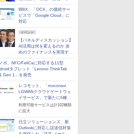
企業・広告代理店などが実装
BBIX、「OCX」の接続サー
フェーズへ
ビスで「Google Cloud」に
対応
イベント
【パネルディスカッション】
AI活用は何を変えるのか 攻
めのファイナンスを実現する
業務設計とマインドセット変
ノボ、NFC/FeliCaに対応する11型
革
droidタブレット「Lenovo ThinkTab
11 Gen 1」を発売
レコモット、「moconavi
LGWANクラウドゲートウェ
イサービス」で新たに5種類
のサービスと連携開始
利用可能サービスは計102種類
に拡大
日立ソリューションズ、新
Outlookに対応し誤送信対策
を強化した「活文 メール誤