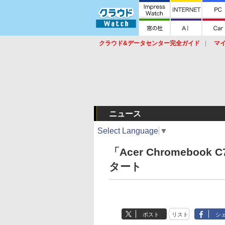
クラウド&データセンター完全ガイド
マ
サービス
セキュリティ
ネットワーク
スイッチ
ルータ
導入事例
イベ
ニュース
Select Language
▼
「Acer Chromebo
タート
ポスト
リスト
シ