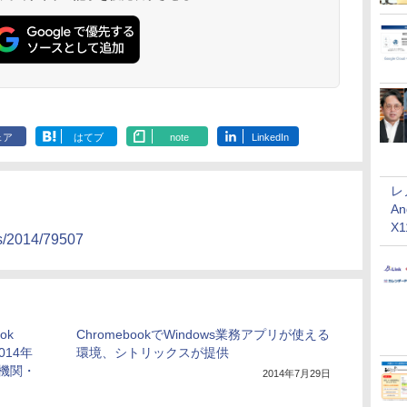
ェア
はてブ
note
LinkedIn
レ
An
X
ss/2014/79507
ok
ChromebookでWindows業務アプリが使える
014年
環境、シトリックスが提供
機関・
2014年7月29日