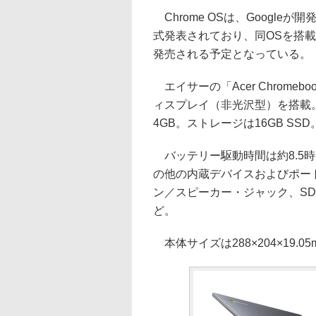
Chrome OSは、Google
式発表されており、同OSを搭載し
発売される予定となっている。
エイサーの「Acer Chromebo
ィスプレイ（非光沢型）を搭載。CPU
4GB。ストレージは16GB S
バッテリー駆動時間は約8.5時間。無
の他の内蔵デバイスおよびポート類は、
ン／スピーカー・ジャック、SDカー
ど。
本体サイズは288×204×19.0