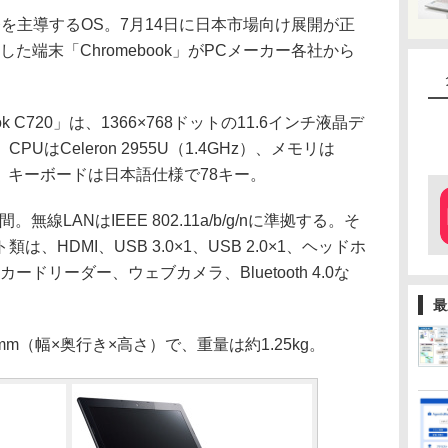
が開発を主導するOS。7月14日に日本市場向け展開が正
た端末「Chromebook」がPCメーカー各社から
ok C720」は、1366×768ドットの11.6インチ液晶デ
はCeleron 2955U（1.4GHz）、メモリは
SD。キーボードは日本語仕様で78キー。
線LANはIEEE 802.11a/b/g/nに準拠する。そ
HDMI、USB 3.0×1、USB 2.0×1、ヘッドホ
ドリーダー、ウェブカメラ、Bluetooth 4.0な
最
5mm（幅×奥行き×高さ）で、重量は約1.25kg。