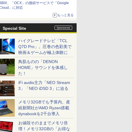
BBIX、「OCX」の接続サービスで「Google
Cloud」に対応
もっと見る
Special Site
ハイグレードテレビ「TCL
Q7D Pro」。圧巻の色彩美で
映画＆ゲームが極上体験に
鳥肌ものの「DENON
HOME」サウンドを体感し
た！
iFi audio主力「NEO Stream
3」「NEO iDSD 3」に迫る
メモリ32GBでも予算内。産
経新聞社がAMD Ryzen搭載
dynabookを2千台導入
お値段そのままでメモリ倍
増！メモリ32GBの「お得な