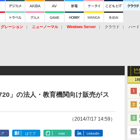
イグレーション
ニューノーマル
Windows Server
クラウド
ハード
トピック
ストレージ（HW）
オープンソース
SaaS
標的型
ント
1
ok C720」の法人・教育機関向け販売がス
（2014/7/17 14:59）
ェア
はてブ
note
LinkedIn