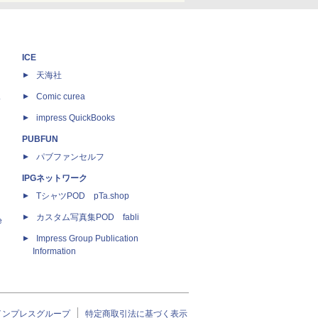
ICE
天海社
ス
Comic curea
impress QuickBooks
PUBFUN
パブファンセルフ
IPGネットワーク
TシャツPOD pTa.shop
カスタム写真集POD fabli
e
Impress Group Publication
Information
インプレスグループ
特定商取引法に基づく表示