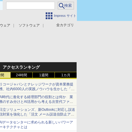
Impress サイト
全カテゴリ
ウェア
ソフトウェア
攻撃対策
マルウェア対策
アクセスランキング
時間
24時間
1週間
1カ月
リコージャパンとナレッジワークが資本業務提
携、社内6000人の実践ノウハウを生かした「AI
商談記録 for RICOH」を展開へ
AI時代に進化する経理部門の役割とは何か 業
務のすみ分けとAI活用から考える次世代ファイ
ナンス戦略
日立ソリューションズ、新Outlookに対応し誤送
信対策を強化した「活文 メール誤送信防止アド
インサービス」を提供
AIデータセンターに求められる新しいパワーア
ーキテクチャとは