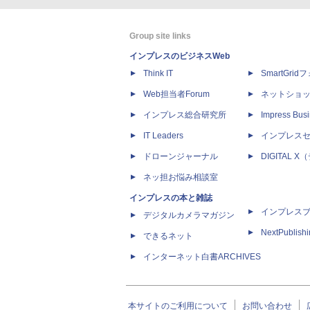
Group site links
インプレスのビジネスWeb
Think IT
SmartGri
Web担当者Forum
ネットショ
インプレス総合研究所
Impress Busi
IT Leaders
インプレス
ドローンジャーナル
DIGITAL
ネッ担お悩み相談室
インプレスの本と雑誌
インプレス
デジタルカメラマガジン
NextPublish
できるネット
インターネット白書ARCHIVES
本サイトのご利用について
お問い合わせ