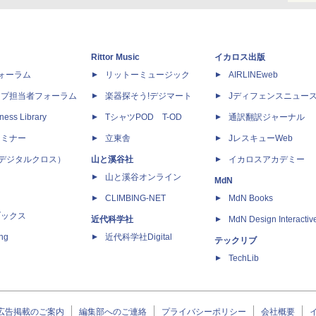
Rittor Music
イカロス出版
dフォーラム
リットーミュージック
AIRLINEweb
ップ担当者フォーラム
楽器探そう!デジマート
Jディフェンスニュー
ness Library
TシャツPOD T-OD
通訳翻訳ジャーナル
セミナー
立東舎
JレスキューWeb
 X（デジタルクロス）
山と溪谷社
イカロスアカデミー
山と溪谷オンライン
MdN
CLIMBING-NET
MdN Books
ブックス
近代科学社
MdN Design Interactiv
ing
近代科学社Digital
テックリブ
TechLib
広告掲載のご案内
編集部へのご連絡
プライバシーポリシー
会社概要