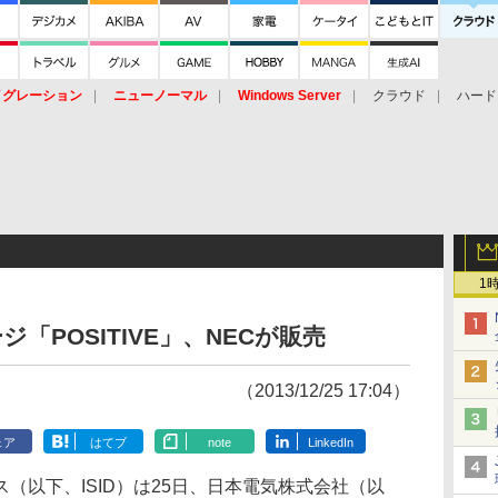
イグレーション
ニューノーマル
Windows Server
クラウド
ハード
トピック
ストレージ（HW）
オープンソース
SaaS
標的型
ント
1
ジ「POSITIVE」、NECが販売
（2013/12/25 17:04）
ェア
はてブ
note
LinkedIn
以下、ISID）は25日、日本電気株式会社（以