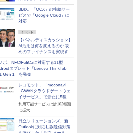
企業・広告代理店などが実装
BBIX、「OCX」の接続サー
フェーズへ
ビスで「Google Cloud」に
対応
イベント
【パネルディスカッション】
AI活用は何を変えるのか 攻
めのファイナンスを実現する
業務設計とマインドセット変
ノボ、NFC/FeliCaに対応する11型
革
droidタブレット「Lenovo ThinkTab
11 Gen 1」を発売
レコモット、「moconavi
LGWANクラウドゲートウェ
イサービス」で新たに5種類
のサービスと連携開始
利用可能サービスは計102種類
に拡大
日立ソリューションズ、新
Outlookに対応し誤送信対策
を強化した「活文 メール誤