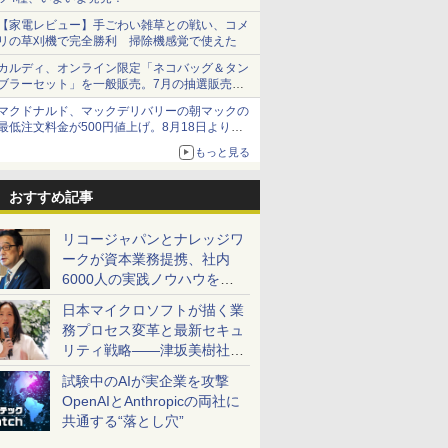
【家電レビュー】手ごわい雑草との戦い、コメ
リの草刈機で完全勝利 掃除機感覚で使えた
カルディ、オンライン限定「ネコバッグ＆タン
ブラーセット」を一般販売。7月の抽選販売の
当選無効分
マクドナルド、マックデリバリーの朝マックの
最低注文料金が500円値上げ。8月18日より
1,500円から受付
もっと見る
おすすめ記事
リコージャパンとナレッジワ
ークが資本業務提携、社内
6000人の実践ノウハウを生
かした「AI商談記録 for
日本マイクロソフトが描く業
RICOH」を展開へ
務プロセス変革と最新セキュ
リティ戦略――津坂美樹社長
が2027年度戦略を説明
試験中のAIが実企業を攻撃
OpenAIとAnthropicの両社に
共通する“落とし穴”