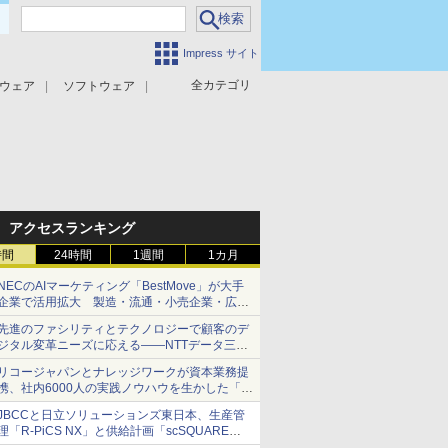
Impress サイト
全カテゴリ
ウェア
ソフトウェア
攻撃対策
マルウェア対策
アクセスランキング
時間
24時間
1週間
1カ月
NECのAIマーケティング「BestMove」が大手
企業で活用拡大 製造・流通・小売企業・広告
代理店などが実装フェーズへ
先進のファシリティとテクノロジーで顧客のデ
ジタル変革ニーズに応える――NTTデータ三鷹
データセンターEAST
リコージャパンとナレッジワークが資本業務提
携、社内6000人の実践ノウハウを生かした「AI
商談記録 for RICOH」を展開へ
JBCCと日立ソリューションズ東日本、生産管
理「R-PiCS NX」と供給計画「scSQUARE
ISP」の連携サービスを提供開始