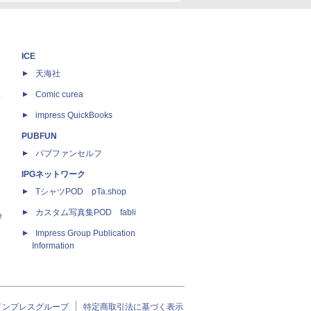
ICE
天海社
ス
Comic curea
impress QuickBooks
PUBFUN
パブファンセルフ
IPGネットワーク
TシャツPOD pTa.shop
カスタム写真集POD fabli
e
Impress Group Publication
Information
インプレスグループ
特定商取引法に基づく表示