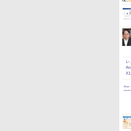
レ
An
X