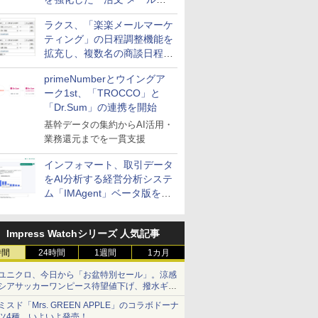
送信防止アドインサービス」
ラクス、「楽楽メールマーケ
を提供
ティング」の日程調整機能を
拡充し、複数名の商談日程調
整を効率化
primeNumberとウイングア
ーク1st、「TROCCO」と
「Dr.Sum」の連携を開始
基幹データの集約からAI活用・
業務還元までを一貫支援
インフォマート、取引データ
をAI分析する経営分析システ
ム「IMAgent」ベータ版を提
供
Impress Watchシリーズ 人気記事
時間
24時間
1週間
1カ月
ユニクロ、今日から「お盆特別セール」。涼感
シアサッカーワンピース待望値下げ、撥水ギア
ショーツは1990円に
ミスド「Mrs. GREEN APPLE」のコラボドーナ
ツ4種、いよいよ発売！