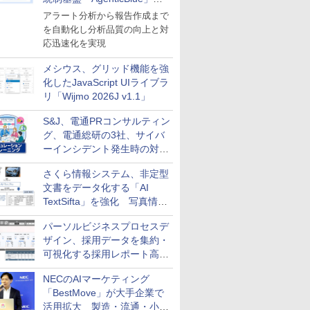
導入
アラート分析から報告作成まで
を自動化し分析品質の向上と対
応迅速化を実現
メシウス、グリッド機能を強
化したJavaScript UIライブラ
リ「Wijmo 2026J v1.1」
S&J、電通PRコンサルティン
グ、電通総研の3社、サイバ
ーインシデント発生時の対応
と危機管理広報を一体的に訓
さくら情報システム、非定型
練するプログラムを提供
文書をデータ化する「AI
TextSifta」を強化 写真情報
のデータ化などに対応
パーソルビジネスプロセスデ
ザイン、採用データを集約・
可視化する採用レポート高速
化サービスを提供
NECのAIマーケティング
「BestMove」が大手企業で
活用拡大 製造・流通・小売