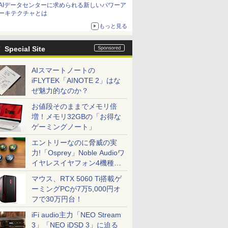
AIデータセンターに求められる新しいパワーア
ーキテクチャとは
もっと見る
Special Site
AIスマートノートの
iFLYTEK「AINOTE 2」はな
ぜ魅力的なのか？
お値段そのままでメモリ倍
増！メモリ32GBの「お得な
ゲーミングノート」
エントリーなのに脅威の実
力!「Osprey」Noble Audioワ
イヤレスイヤフォン4機種を
一気に聴く
マウス、RTX 5060 Ti搭載ゲ
ーミングPCが7万5,000円オ
フで30万円台！
iFi audio主力「NEO Stream
3」「NEO iDSD 3」に迫る