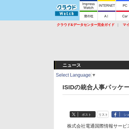
クラウド&データセンター完全ガイド
マ
サービス
セキュリティ
ネットワーク
スイッチ
ルータ
導入事例
イベ
ニュース
Select Language
▼
ISIDの統合人事パッケー
ポスト
リスト
シ
株式会社電通国際情報サービス（