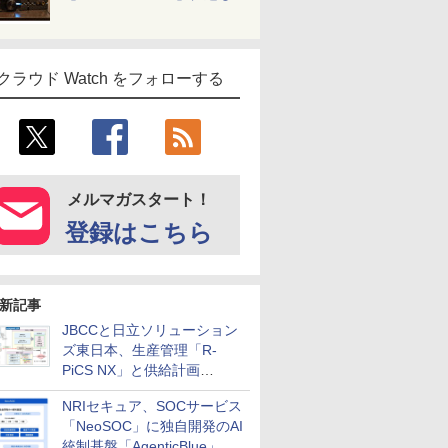
クラウド Watch をフォローする
メルマガスタート！
登録はこちら
新記事
JBCCと日立ソリューション
ズ東日本、生産管理「R-
PiCS NX」と供給計画
「scSQUARE ISP」の連携サ
NRIセキュア、SOCサービス
ービスを提供開始
「NeoSOC」に独自開発のAI
統制基盤「AgenticBlue」を